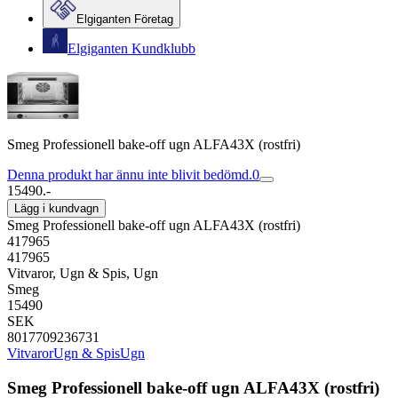
Elgiganten Företag
Elgiganten Kundklubb
Smeg Professionell bake-off ugn ALFA43X (rostfri)
Denna produkt har ännu inte blivit bedömd.
0
15490.-
Lägg i kundvagn
Smeg Professionell bake-off ugn ALFA43X (rostfri)
417965
417965
Vitvaror, Ugn & Spis, Ugn
Smeg
15490
SEK
8017709236731
Vitvaror
Ugn & Spis
Ugn
Smeg Professionell bake-off ugn ALFA43X (rostfri)