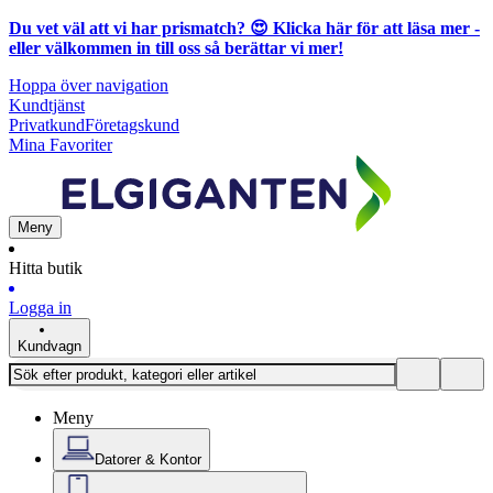
Du vet väl att vi har prismatch? 😍
Klicka här för att läsa mer
-
eller välkommen in till oss så berättar vi mer!
Hoppa över navigation
Kundtjänst
Privatkund
Företagskund
Mina Favoriter
Meny
Hitta butik
Logga in
Kundvagn
Meny
Datorer & Kontor