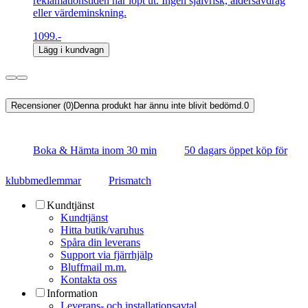
reklamationstiden har löpt ut. Ingen självrisk, åldersavdrag
eller värdeminskning.
1099.-
Lägg i kundvagn
Recensioner (0)
Denna produkt har ännu inte blivit bedömd.
0
Boka & Hämta inom 30 min
50 dagars öppet köp för
klubbmedlemmar
Prismatch
Kundtjänst
Kundtjänst
Hitta butik/varuhus
Spåra din leverans
Support via fjärrhjälp
Bluffmail m.m.
Kontakta oss
Information
Leverans- och installationsavtal