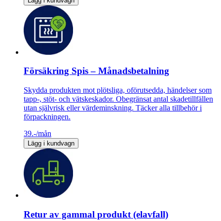
Lägg i kundvagn
Försäkring Spis – Månadsbetalning
Skydda produkten mot plötsliga, oförutsedda, händelser som
tapp-, stöt- och vätskeskador. Obegränsat antal skadetillfällen
utan självrisk eller värdeminskning. Täcker alla tillbehör i
förpackningen.
39.-
/mån
Lägg i kundvagn
Retur av gammal produkt (elavfall)