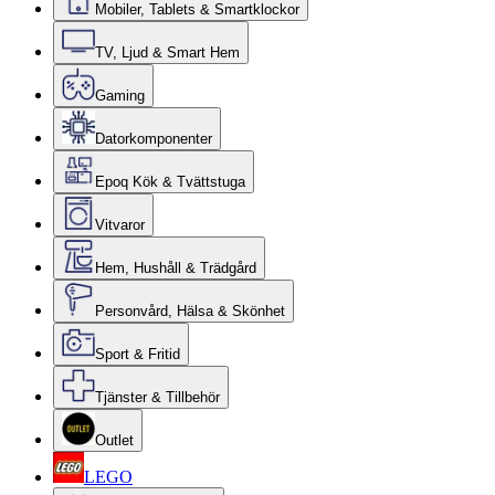
Mobiler, Tablets & Smartklockor
TV, Ljud & Smart Hem
Gaming
Datorkomponenter
Epoq Kök & Tvättstuga
Vitvaror
Hem, Hushåll & Trädgård
Personvård, Hälsa & Skönhet
Sport & Fritid
Tjänster & Tillbehör
Outlet
LEGO