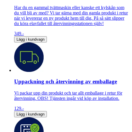
Har du en gammal tvättmaskin eller kanske ett kylskåp som
du vill bli av med? Vi tar gärna med din gamla produkt i retur
när vi levererar en ny produkt hem till dig. På så sätt slipper
du köra elavfallet till återvinningsstationen själv!
349.-
Lägg i kundvagn
Uppackning och återvinning av emballage
Vi packar upp din produkt och tar allt emballage i retur för
återvinning. OBS! Tjänsten ingår vid köp av installation.
129.-
Lägg i kundvagn