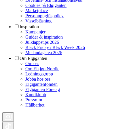
Leverans- och installationsavtal
Cookies på Elgiganten
Marketplace
Personuppgiftspolicy
Visselblåsning
Inspiration
Kampanjer
Guider & inspiration
Julklappstips 2026
Black Friday / Black Week 2026
Mellandagsrea 2026
Om Elgiganten
Om oss
Om Elkjøp Nordic
Ledningsgrupp
Jobba hos oss
Elgigantenfonden
Elgiganten Företag
Kundklubb
Pressrum
Hållbarhet