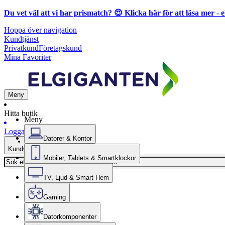
Du vet väl att vi har prismatch? 😍
Klicka här för att läsa mer
- e
Hoppa över navigation
Kundtjänst
Privatkund
Företagskund
Mina Favoriter
Meny
Hitta butik
Meny
Logga in
Datorer & Kontor
Kundvagn
Mobiler, Tablets & Smartklockor
TV, Ljud & Smart Hem
Gaming
Datorkomponenter