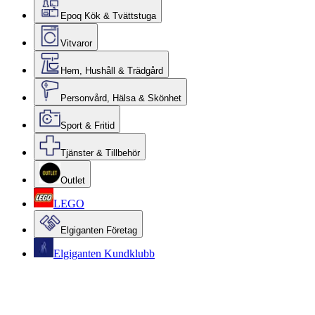
Epoq Kök & Tvättstuga
Vitvaror
Hem, Hushåll & Trädgård
Personvård, Hälsa & Skönhet
Sport & Fritid
Tjänster & Tillbehör
Outlet
LEGO
Elgiganten Företag
Elgiganten Kundklubb