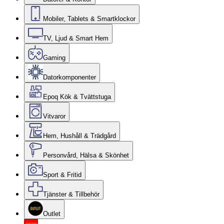
Mobiler, Tablets & Smartklockor
TV, Ljud & Smart Hem
Gaming
Datorkomponenter
Epoq Kök & Tvättstuga
Vitvaror
Hem, Hushåll & Trädgård
Personvård, Hälsa & Skönhet
Sport & Fritid
Tjänster & Tillbehör
Outlet