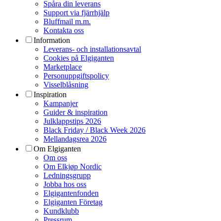
Spåra din leverans
Support via fjärrhjälp
Bluffmail m.m.
Kontakta oss
Information
Leverans- och installationsavtal
Cookies på Elgiganten
Marketplace
Personuppgiftspolicy
Visselblåsning
Inspiration
Kampanjer
Guider & inspiration
Julklappstips 2026
Black Friday / Black Week 2026
Mellandagsrea 2026
Om Elgiganten
Om oss
Om Elkjøp Nordic
Ledningsgrupp
Jobba hos oss
Elgigantenfonden
Elgiganten Företag
Kundklubb
Pressrum