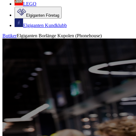
LEGO
Elgiganten Företag
Elgiganten Kundklubb
Butiker
Elgiganten Borlänge Kupolen (Phonehouse)