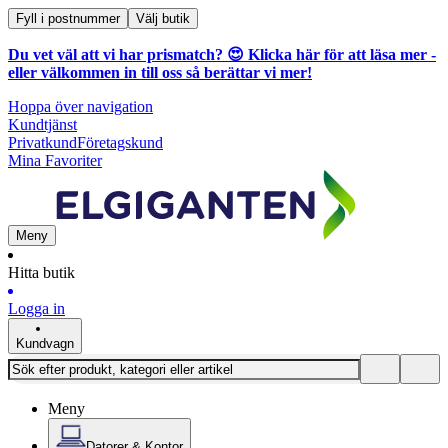
Fyll i postnummer
Välj butik
Du vet väl att vi har prismatch? 😍
Klicka här för att läsa mer
-
eller välkommen in till oss så berättar vi mer!
Hoppa över navigation
Kundtjänst
Privatkund
Företagskund
Mina Favoriter
Meny
Hitta butik
Logga in
Kundvagn
Meny
Datorer & Kontor