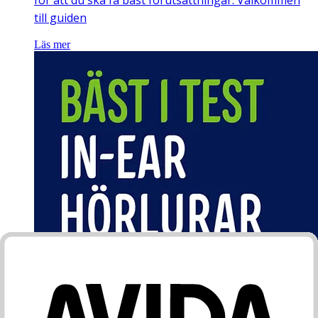
för att du ska få bäst förutsättningar. Välkommen
till guiden
Läs mer