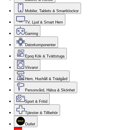
Mobiler, Tablets & Smartklockor
TV, Ljud & Smart Hem
Gaming
Datorkomponenter
Epoq Kök & Tvättstuga
Vitvaror
Hem, Hushåll & Trädgård
Personvård, Hälsa & Skönhet
Sport & Fritid
Tjänster & Tillbehör
Outlet