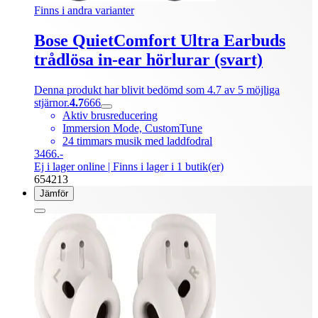
Finns i andra varianter
Bose QuietComfort Ultra Earbuds
trådlösa in-ear hörlurar (svart)
Denna produkt har blivit bedömd som 4.7 av 5 möjliga
stjärnor.
4.7
666
Aktiv brusreducering
Immersion Mode, CustomTune
24 timmars musik med laddfodral
3466.-
Ej i lager online
| Finns i lager i 1 butik(er)
654213
Jämför