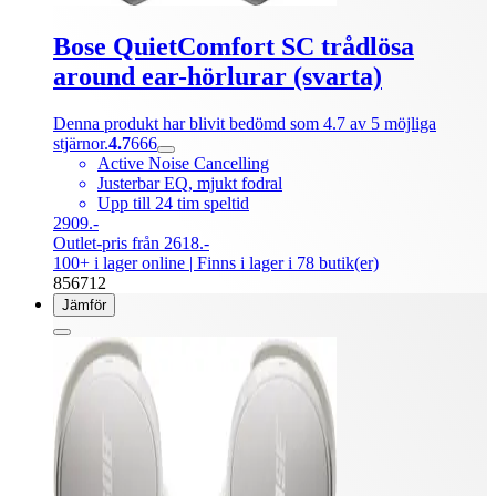
Bose QuietComfort SC trådlösa
around ear-hörlurar (svarta)
Denna produkt har blivit bedömd som 4.7 av 5 möjliga
stjärnor.
4.7
666
Active Noise Cancelling
Justerbar EQ, mjukt fodral
Upp till 24 tim speltid
2909.-
Outlet-pris från 2618.-
100+ i lager online
| Finns i lager i 78 butik(er)
856712
Jämför