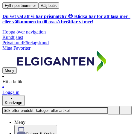
Fyll i postnummer
Välj butik
Du vet väl att vi har prismatch? 😍
Klicka här för att läsa mer
-
eller välkommen in till oss så berättar vi mer!
Hoppa över navigation
Kundtjänst
Privatkund
Företagskund
Mina Favoriter
Meny
Hitta butik
Logga in
Kundvagn
Meny
Datorer & Kontor