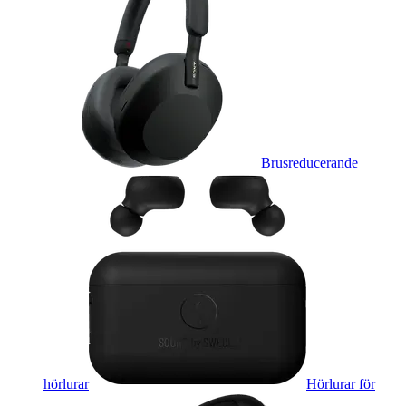
Brusreducerande
hörlurar
Hörlurar för