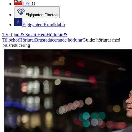
LEGO
Elgiganten Företag
Elgiganten Kundklubb
TV, Ljud & Smart Hem
Hörlurar &
Tillbehör
Hörlurar
Brusreducerande hörlurar
Guide: hörlurar med
brusreducering