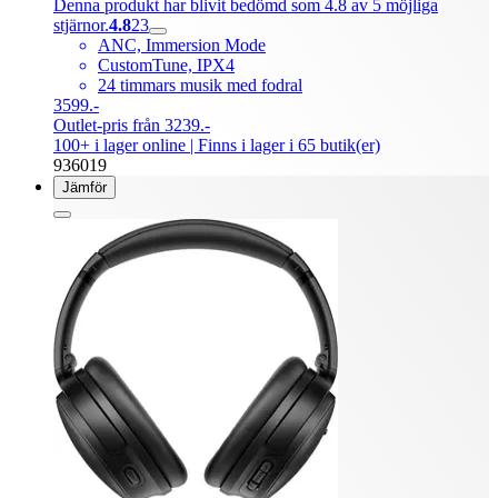
Denna produkt har blivit bedömd som 4.8 av 5 möjliga
stjärnor.
4.8
23
ANC, Immersion Mode
CustomTune, IPX4
24 timmars musik med fodral
3599.-
Outlet-pris från 3239.-
100+ i lager online
| Finns i lager i 65 butik(er)
936019
Jämför