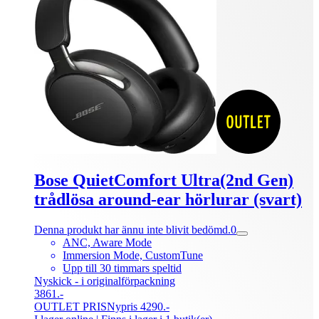
Bose QuietComfort Ultra(2nd Gen)
trådlösa around-ear hörlurar (svart)
Denna produkt har ännu inte blivit bedömd.
0
ANC, Aware Mode
Immersion Mode, CustomTune
Upp till 30 timmars speltid
Nyskick - i originalförpackning
3861.-
OUTLET PRIS
Nypris 4290.-