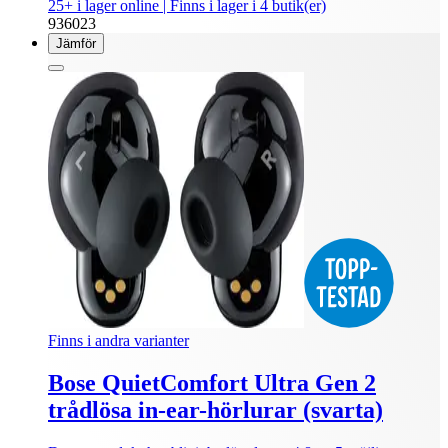
25+ i lager online
| Finns i lager i 4 butik(er)
936023
Jämför
Finns i andra varianter
Bose QuietComfort Ultra Gen 2
trådlösa in-ear-hörlurar (svarta)