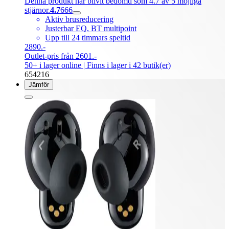
Denna produkt har blivit bedömd som 4.7 av 5 möjliga
stjärnor.
4.7
666
Aktiv brusreducering
Justerbar EQ, BT multipoint
Upp till 24 timmars speltid
2890.-
Outlet-pris från 2601.-
50+ i lager online
| Finns i lager i 42 butik(er)
654216
Jämför