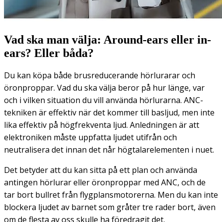
Vad ska man välja: Around-ears eller in-
ears? Eller båda?
Du kan köpa både brusreducerande hörlurarar och
öronproppar. Vad du ska välja beror på hur länge, var
och i vilken situation du vill använda hörlurarna. ANC-
tekniken är effektiv när det kommer till basljud, men inte
lika effektiv på högfrekventa ljud. Anledningen är att
elektroniken måste uppfatta ljudet utifrån och
neutralisera det innan det når högtalarelementen i nuet.
Det betyder att du kan sitta på ett plan och använda
antingen hörlurar eller öronproppar med ANC, och de
tar bort bullret från flygplansmotorerna. Men du kan inte
blockera ljudet av barnet som gråter tre rader bort, även
om de flesta av oss skulle ha föredragit det.