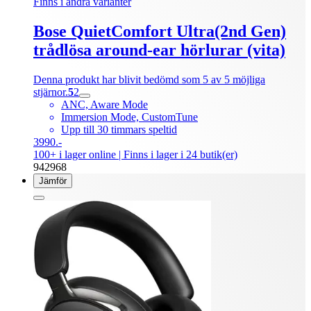
Finns i andra varianter
Bose QuietComfort Ultra(2nd Gen)
trådlösa around-ear hörlurar (vita)
Denna produkt har blivit bedömd som 5 av 5 möjliga
stjärnor.
5
2
ANC, Aware Mode
Immersion Mode, CustomTune
Upp till 30 timmars speltid
3990.-
100+ i lager online
| Finns i lager i 24 butik(er)
942968
Jämför