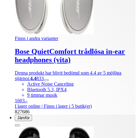
Finns i andra varianter
Bose QuietComfort trådlösa in-ear
headphones (vita)
Denna produkt har blivit bedömd som 4.4 av 5 möjliga
stjärnor.
4.4
833
Active Noise Canceling
Bluetooth 5.3, IPX4
9 timmar musik
1603.-
I lager online
| Finns i lager i 5 butik(er)
827686
Jämför