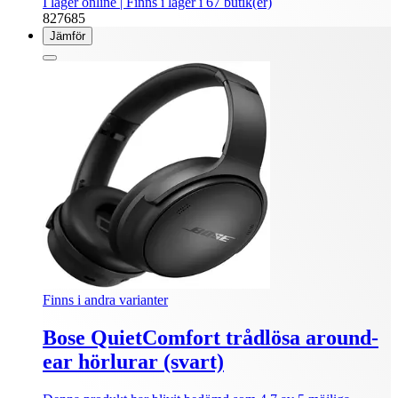
I lager online
| Finns i lager i 67 butik(er)
827685
Jämför
Finns i andra varianter
Bose QuietComfort trådlösa around-
ear hörlurar (svart)