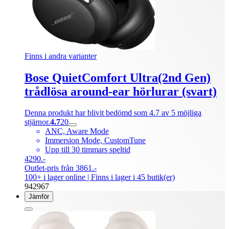
Finns i andra varianter
Bose QuietComfort Ultra(2nd Gen)
trådlösa around-ear hörlurar (svart)
Denna produkt har blivit bedömd som 4.7 av 5 möjliga
stjärnor.
4.7
20
ANC, Aware Mode
Immersion Mode, CustomTune
Upp till 30 timmars speltid
4290.-
Outlet-pris från 3861.-
100+ i lager online
| Finns i lager i 45 butik(er)
942967
Jämför