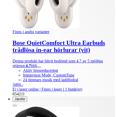
Finns i andra varianter
Bose QuietComfort Ultra Earbuds
trådlösa in-ear hörlurar (vit)
Denna produkt har blivit bedömd som 4.7 av 5 möjliga
stjärnor.
4.7
666
Aktiv brusreducering
Immersion Mode, CustomTune
24 timmars musik med laddfodral
3466.-
Ej i lager online
| Finns i lager i 1 butik(er)
654211
Jämför