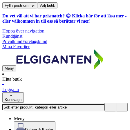
Fyll i postnummer
Välj butik
Du vet väl att vi har prismatch? 😍
Klicka här för att läsa mer
-
eller välkommen in till oss så berättar vi mer!
Hoppa över navigation
Kundtjänst
Privatkund
Företagskund
Mina Favoriter
Meny
Hitta butik
Logga in
Kundvagn
Meny
Datorer & Kontor