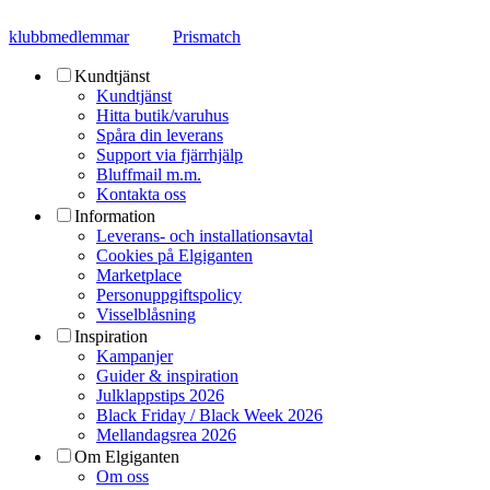
klubbmedlemmar
Prismatch
Kundtjänst
Kundtjänst
Hitta butik/varuhus
Spåra din leverans
Support via fjärrhjälp
Bluffmail m.m.
Kontakta oss
Information
Leverans- och installationsavtal
Cookies på Elgiganten
Marketplace
Personuppgiftspolicy
Visselblåsning
Inspiration
Kampanjer
Guider & inspiration
Julklappstips 2026
Black Friday / Black Week 2026
Mellandagsrea 2026
Om Elgiganten
Om oss