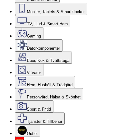
Mobiler, Tablets & Smartklockor
TV, Ljud & Smart Hem
Gaming
Datorkomponenter
Epoq Kök & Tvättstuga
Vitvaror
Hem, Hushåll & Trädgård
Personvård, Hälsa & Skönhet
Sport & Fritid
Tjänster & Tillbehör
Outlet