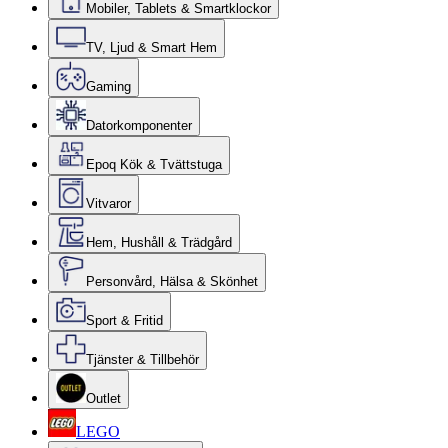
Mobiler, Tablets & Smartklockor
TV, Ljud & Smart Hem
Gaming
Datorkomponenter
Epoq Kök & Tvättstuga
Vitvaror
Hem, Hushåll & Trädgård
Personvård, Hälsa & Skönhet
Sport & Fritid
Tjänster & Tillbehör
Outlet
LEGO