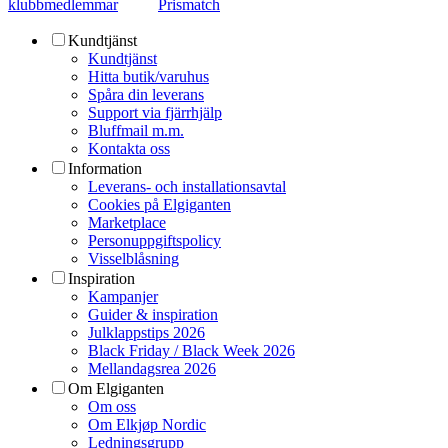
klubbmedlemmar
Prismatch
Kundtjänst
Kundtjänst
Hitta butik/varuhus
Spåra din leverans
Support via fjärrhjälp
Bluffmail m.m.
Kontakta oss
Information
Leverans- och installationsavtal
Cookies på Elgiganten
Marketplace
Personuppgiftspolicy
Visselblåsning
Inspiration
Kampanjer
Guider & inspiration
Julklappstips 2026
Black Friday / Black Week 2026
Mellandagsrea 2026
Om Elgiganten
Om oss
Om Elkjøp Nordic
Ledningsgrupp