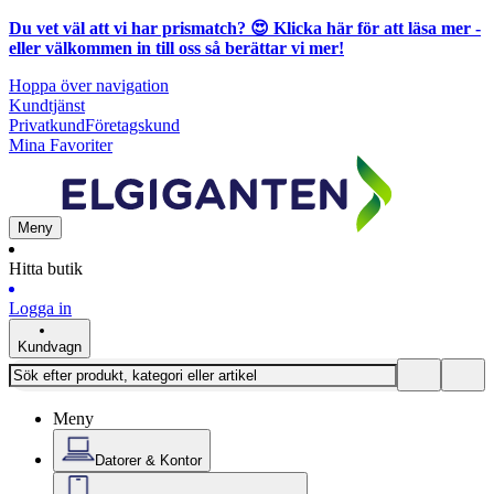
Du vet väl att vi har prismatch? 😍
Klicka här för att läsa mer
-
eller välkommen in till oss så berättar vi mer!
Hoppa över navigation
Kundtjänst
Privatkund
Företagskund
Mina Favoriter
Meny
Hitta butik
Logga in
Kundvagn
Meny
Datorer & Kontor