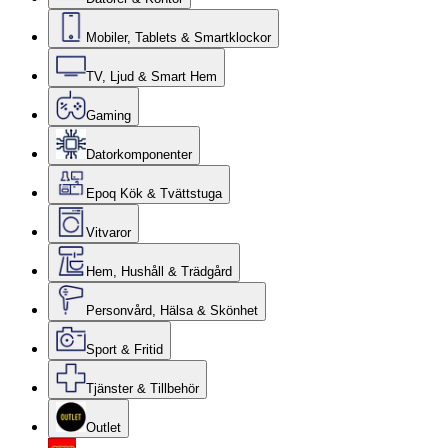
Mobiler, Tablets & Smartklockor
TV, Ljud & Smart Hem
Gaming
Datorkomponenter
Epoq Kök & Tvättstuga
Vitvaror
Hem, Hushåll & Trädgård
Personvård, Hälsa & Skönhet
Sport & Fritid
Tjänster & Tillbehör
Outlet