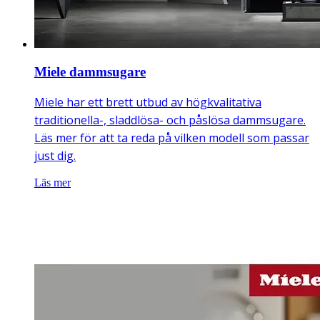
Miele dammsugare
Miele har ett brett utbud av högkvalitativa
traditionella-, sladdlösa- och påslösa dammsugare.
Läs mer för att ta reda på vilken modell som passar
just dig.
Läs mer