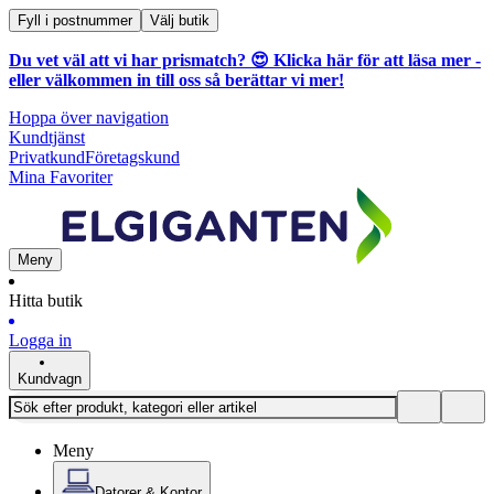
Fyll i postnummer
Välj butik
Du vet väl att vi har prismatch? 😍
Klicka här för att läsa mer
-
eller välkommen in till oss så berättar vi mer!
Hoppa över navigation
Kundtjänst
Privatkund
Företagskund
Mina Favoriter
Meny
Hitta butik
Logga in
Kundvagn
Meny
Datorer & Kontor