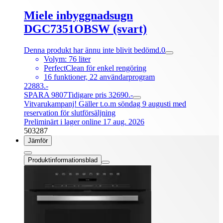
Miele inbyggnadsugn
DGC7351OBSW (svart)
Denna produkt har ännu inte blivit bedömd.
0
Volym: 76 liter
PerfectClean för enkel rengöring
16 funktioner, 22 användarprogram
22883.-
SPARA 9807
Tidigare pris 32690.-
Vitvarukampanj! Gäller t.o.m söndag 9 augusti med
reservation för slutförsäljning
Preliminärt i lager online 17 aug. 2026
503287
Jämför
Produktinformationsblad