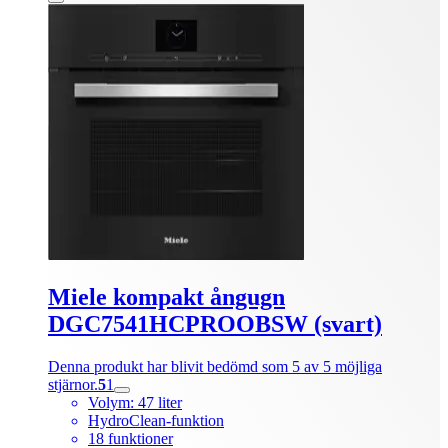
Miele kompakt ångugn
DGC7541HCPROOBSW (svart)
Denna produkt har blivit bedömd som 5 av 5 möjliga
stjärnor.
5
1
Volym: 47 liter
HydroClean-funktion
18 funktioner