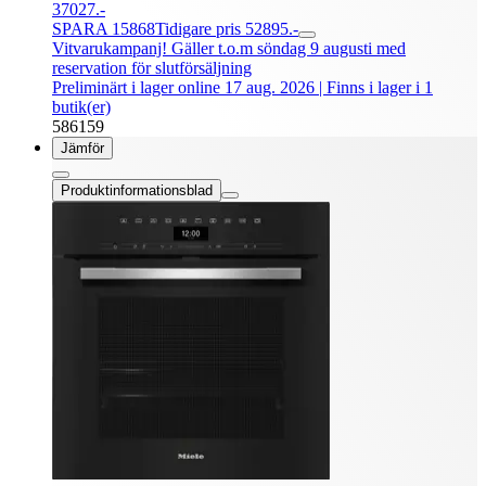
37027.-
SPARA 15868
Tidigare pris 52895.-
Vitvarukampanj! Gäller t.o.m söndag 9 augusti med
reservation för slutförsäljning
Preliminärt i lager online 17 aug. 2026
| Finns i lager i 1
butik(er)
586159
Jämför
Produktinformationsblad