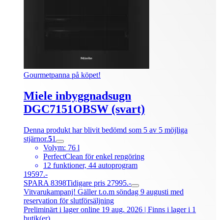
Gourmetpanna på köpet!
Miele inbyggnadsugn
DGC7151OBSW (svart)
Denna produkt har blivit bedömd som 5 av 5 möjliga
stjärnor.
5
1
Volym: 76 l
PerfectClean för enkel rengöring
12 funktioner, 44 autoprogram
19597.-
SPARA 8398
Tidigare pris 27995.-
Vitvarukampanj! Gäller t.o.m söndag 9 augusti med
reservation för slutförsäljning
Preliminärt i lager online 19 aug. 2026
| Finns i lager i 1
butik(er)