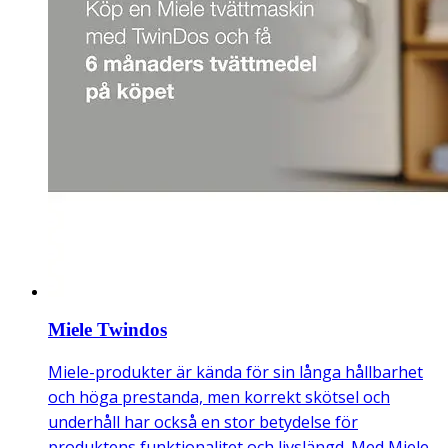
Miele Twindos
Miele-produkter är kända för sin långa hållbarhet
och höga prestanda, men korrekt skötsel och
underhåll har också en stor betydelse för
produktens funktionalitet och livslängd. Med Miele