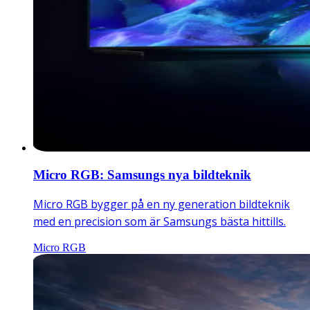
Micro RGB: Samsungs nya bildteknik
Micro RGB bygger på en ny generation bildteknik
med en precision som är Samsungs bästa hittills.
Micro RGB