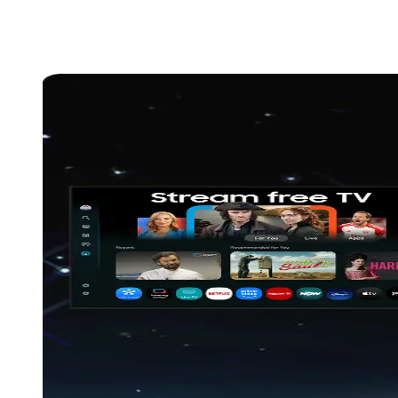
som på bio: den förbättrar upplösningen, optimerar
ljudet, och justerar inställningarna på ett intelligent
sätt för att matcha ditt innehåll och din omgivning.