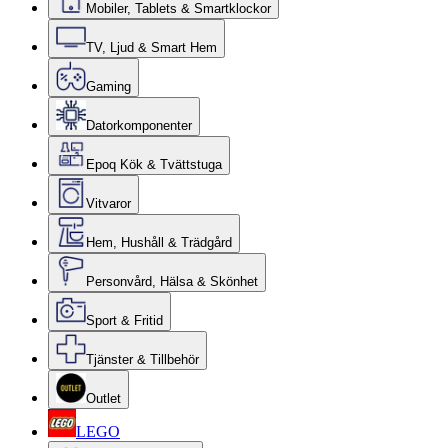
Mobiler, Tablets & Smartklockor
TV, Ljud & Smart Hem
Gaming
Datorkomponenter
Epoq Kök & Tvättstuga
Vitvaror
Hem, Hushåll & Trädgård
Personvård, Hälsa & Skönhet
Sport & Fritid
Tjänster & Tillbehör
Outlet
LEGO