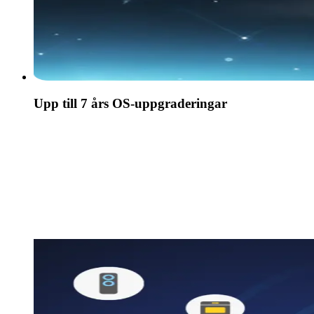
Upp till 7 års OS-uppgraderingar
En sömlös och personlig användarupplevelse, den
senaste underhållningen och upp till sju års OS-
uppgraderingar.
*Tizen OS uppgraderingar stöttas i upp till 7 år med start 2025 -
gäller produkter som lanserats år 2025.