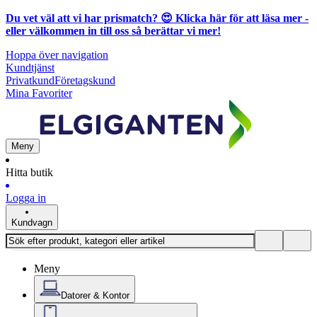
Du vet väl att vi har prismatch? 😍
Klicka här för att läsa mer
-
eller välkommen in till oss så berättar vi mer!
Hoppa över navigation
Kundtjänst
Privatkund
Företagskund
Mina Favoriter
Meny
Hitta butik
Logga in
Kundvagn
Meny
Datorer & Kontor