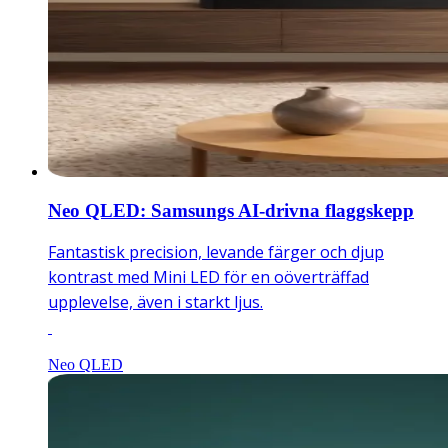
Neo QLED: Samsungs AI-drivna flaggskepp
Fantastisk precision, levande färger och djup
kontrast med Mini LED för en oöverträffad
upplevelse, även i starkt ljus.
Neo QLED