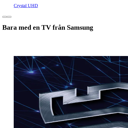
Crystal UHD
Bara med en TV från Samsung
Smart, vass och sömlöst uppkopplad: det är kärnan i
Samsungs TV-apparater.