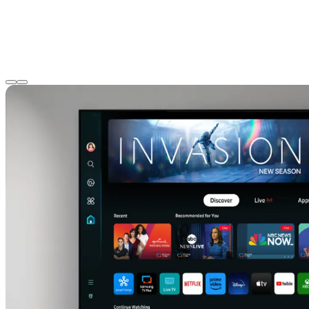
Få en överblick över hemmet och dina uppkopplade
enheter via din TV. Med hjälp av din telefon kan du
dessutom skapa rutiner, styra dina enheter samt
hålla koll på energiförbrukning.