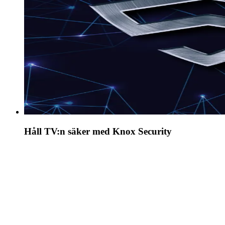
Håll TV:n säker med Knox Security
Det inbyggda Samsung Knox Security skyddar
personlig information, kortuppgifter och blockerar
hackare - så att du kan känna dig säker.
*Samsung Knox Security gäller för Samsung TV som drivs av
Tizen® och har lanserats sedan 2015. Senaste