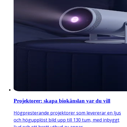
Projektorer: skapa biokänslan var du vill
Högpresterande projektorer som levererar en ljus
och högupplöst bild upp till 130 tum, med inbyggt
ljud och ett brett utbud av appar.