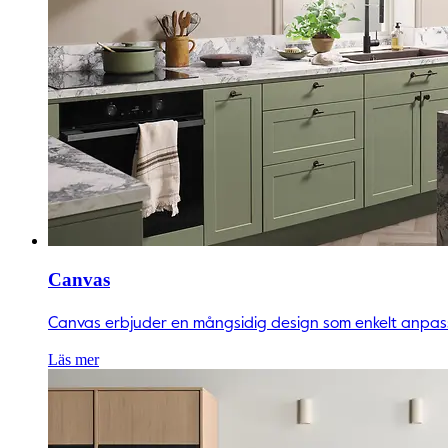
Canvas
Canvas erbjuder en mångsidig design som enkelt anpassar 
Läs mer