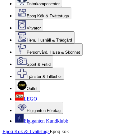
Datorkomponenter
Epoq Kök & Tvättstuga
Vitvaror
Hem, Hushåll & Trädgård
Personvård, Hälsa & Skönhet
Sport & Fritid
Tjänster & Tillbehör
Outlet
LEGO
Elgiganten Företag
Elgiganten Kundklubb
Epoq Kök & Tvättstuga
Epoq kök