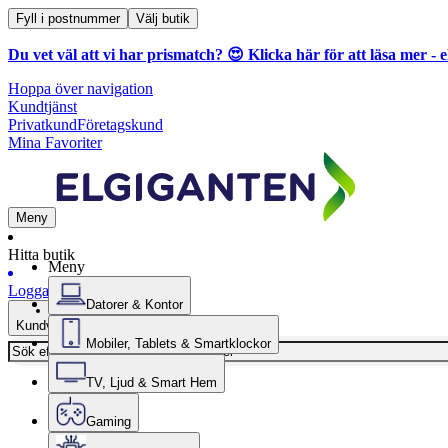
Fyll i postnummer
Välj butik
Du vet väl att vi har prismatch? 😍
Klicka här för att läsa mer
- e
Hoppa över navigation
Kundtjänst
Privatkund
Företagskund
Mina Favoriter
Meny
Hitta butik
Meny
Logga in
Datorer & Kontor
Kundvagn
Mobiler, Tablets & Smartklockor
TV, Ljud & Smart Hem
Gaming