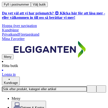
Fyll i postnummer
Välj butik
Du vet väl att vi har prismatch? 😍
Klicka här för att läsa mer
-
eller välkommen in till oss så berättar vi mer!
Hoppa över navigation
Kundtjänst
Privatkund
Företagskund
Mina Favoriter
Meny
Hitta butik
Logga in
Kundvagn
Meny
Datorer & Kontor