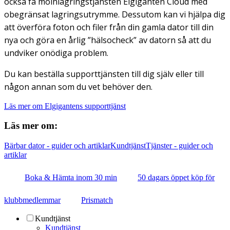
också få molnlagringstjänsten Elgiganten Cloud med
obegränsat lagringsutrymme. Dessutom kan vi hjälpa dig
att överföra foton och filer från din gamla dator till din
nya och göra en årlig ”hälsocheck” av datorn så att du
undviker onödiga problem.
Du kan beställa supporttjänsten till dig själv eller till
någon annan som du vet behöver den.
Läs mer om Elgigantens supporttjänst
Läs mer om:
Bärbar dator - guider och artiklar
Kundtjänst
Tjänster - guider och
artiklar
Boka & Hämta inom 30 min
50 dagars öppet köp för
klubbmedlemmar
Prismatch
Kundtjänst
Kundtjänst