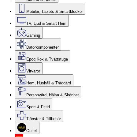
Mobiler, Tablets & Smartklockor
TV, Ljud & Smart Hem
Gaming
Datorkomponenter
Epoq Kök & Tvättstuga
Vitvaror
Hem, Hushåll & Trädgård
Personvård, Hälsa & Skönhet
Sport & Fritid
Tjänster & Tillbehör
Outlet