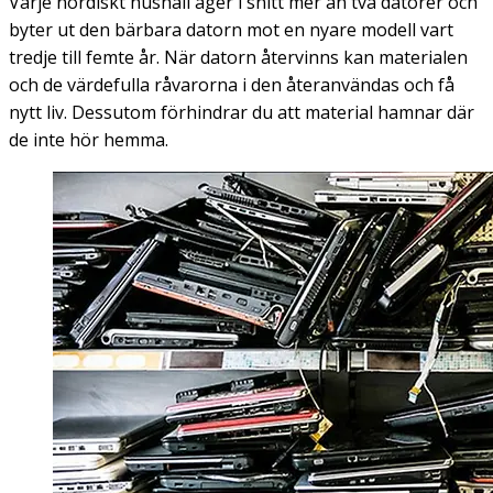
Varje nordiskt hushåll äger i snitt mer än två datorer och
byter ut den bärbara datorn mot en nyare modell vart
tredje till femte år. När datorn återvinns kan materialen
och de värdefulla råvarorna i den återanvändas och få
nytt liv. Dessutom förhindrar du att material hamnar där
de inte hör hemma.