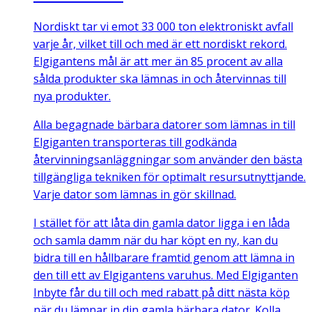
Nordiskt tar vi emot 33 000 ton elektroniskt avfall
varje år, vilket till och med är ett nordiskt rekord.
Elgigantens mål är att mer än 85 procent av alla
sålda produkter ska lämnas in och återvinnas till
nya produkter.
Alla begagnade bärbara datorer som lämnas in till
Elgiganten transporteras till godkända
återvinningsanläggningar som använder den bästa
tillgängliga tekniken för optimalt resursutnyttjande.
Varje dator som lämnas in gör skillnad.
I stället för att låta din gamla dator ligga i en låda
och samla damm när du har köpt en ny, kan du
bidra till en hållbarare framtid genom att lämna in
den till ett av Elgigantens varuhus. Med Elgiganten
Inbyte får du till och med rabatt på ditt nästa köp
när du lämnar in din gamla bärbara dator. Kolla