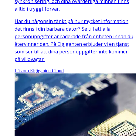
synkronisering, och dina ovärderliga minnen finns
alltid i tryggt förvar.
Har du någonsin tänkt på hur mycket information
det finns i din bärbara dator? Se till att alla
personuppgifter är raderade från enheten innan du
återvinner den. På Elgiganten erbjuder vi en tjänst
som ser till att dina personuppgifter inte kommer
på villovägar.
Läs om Elgiganten Cloud