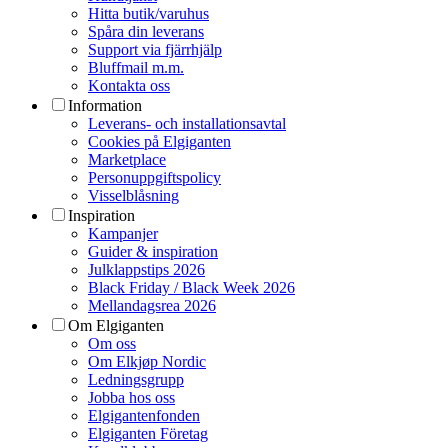
Hitta butik/varuhus
Spåra din leverans
Support via fjärrhjälp
Bluffmail m.m.
Kontakta oss
Information
Leverans- och installationsavtal
Cookies på Elgiganten
Marketplace
Personuppgiftspolicy
Visselblåsning
Inspiration
Kampanjer
Guider & inspiration
Julklappstips 2026
Black Friday / Black Week 2026
Mellandagsrea 2026
Om Elgiganten
Om oss
Om Elkjøp Nordic
Ledningsgrupp
Jobba hos oss
Elgigantenfonden
Elgiganten Företag