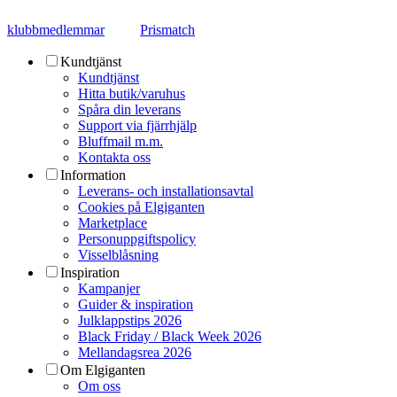
klubbmedlemmar
Prismatch
Kundtjänst
Kundtjänst
Hitta butik/varuhus
Spåra din leverans
Support via fjärrhjälp
Bluffmail m.m.
Kontakta oss
Information
Leverans- och installationsavtal
Cookies på Elgiganten
Marketplace
Personuppgiftspolicy
Visselblåsning
Inspiration
Kampanjer
Guider & inspiration
Julklappstips 2026
Black Friday / Black Week 2026
Mellandagsrea 2026
Om Elgiganten
Om oss