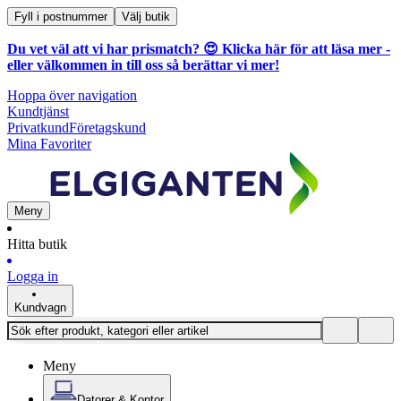
Fyll i postnummer
Välj butik
Du vet väl att vi har prismatch? 😍
Klicka här för att läsa mer
-
eller välkommen in till oss så berättar vi mer!
Hoppa över navigation
Kundtjänst
Privatkund
Företagskund
Mina Favoriter
Meny
Hitta butik
Logga in
Kundvagn
Meny
Datorer & Kontor