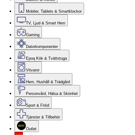
Mobiler, Tablets & Smartklockor
TV, Ljud & Smart Hem
Gaming
Datorkomponenter
Epoq Kök & Tvättstuga
Vitvaror
Hem, Hushåll & Trädgård
Personvård, Hälsa & Skönhet
Sport & Fritid
Tjänster & Tillbehör
Outlet