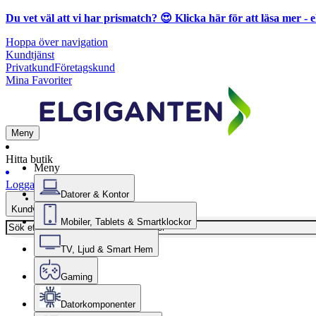
Du vet väl att vi har prismatch? 😍
Klicka här för att läsa mer
- e
Hoppa över navigation
Kundtjänst
Privatkund
Företagskund
Mina Favoriter
Meny
Hitta butik
Meny
Logga in
Datorer & Kontor
Kundvagn
Mobiler, Tablets & Smartklockor
TV, Ljud & Smart Hem
Gaming
Datorkomponenter