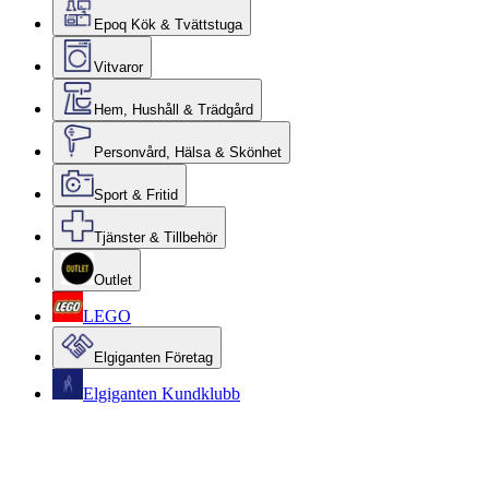
Epoq Kök & Tvättstuga
Vitvaror
Hem, Hushåll & Trädgård
Personvård, Hälsa & Skönhet
Sport & Fritid
Tjänster & Tillbehör
Outlet
LEGO
Elgiganten Företag
Elgiganten Kundklubb