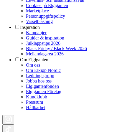
Leverans- och installationsavtal
Cookies på Elgiganten
Marketplace
Personuppgiftspolicy
Visselblåsning
Inspiration
Kampanjer
Guider & inspiration
Julklappstips 2026
Black Friday / Black Week 2026
Mellandagsrea 2026
Om Elgiganten
Om oss
Om Elkjøp Nordic
Ledningsgrupp
Jobba hos oss
Elgigantenfonden
Elgiganten Företag
Kundklubb
Pressrum
Hållbarhet