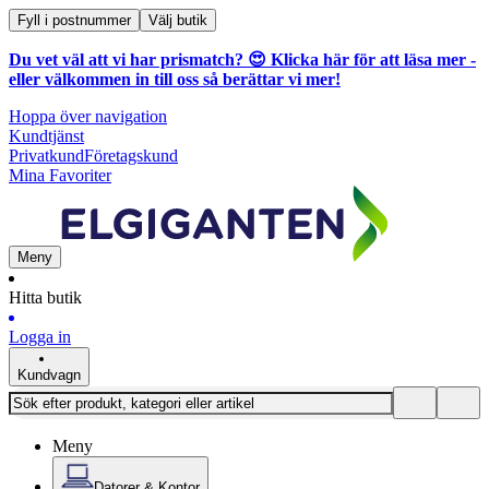
Fyll i postnummer
Välj butik
Du vet väl att vi har prismatch? 😍
Klicka här för att läsa mer
-
eller välkommen in till oss så berättar vi mer!
Hoppa över navigation
Kundtjänst
Privatkund
Företagskund
Mina Favoriter
Meny
Hitta butik
Logga in
Kundvagn
Meny
Datorer & Kontor