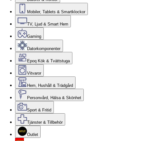
Mobiler, Tablets & Smartklockor
TV, Ljud & Smart Hem
Gaming
Datorkomponenter
Epoq Kök & Tvättstuga
Vitvaror
Hem, Hushåll & Trädgård
Personvård, Hälsa & Skönhet
Sport & Fritid
Tjänster & Tillbehör
Outlet