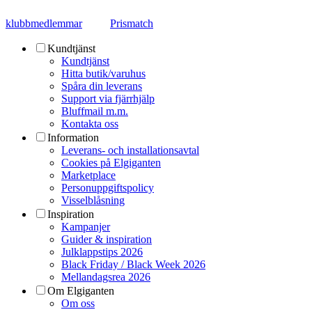
klubbmedlemmar
Prismatch
Kundtjänst
Kundtjänst
Hitta butik/varuhus
Spåra din leverans
Support via fjärrhjälp
Bluffmail m.m.
Kontakta oss
Information
Leverans- och installationsavtal
Cookies på Elgiganten
Marketplace
Personuppgiftspolicy
Visselblåsning
Inspiration
Kampanjer
Guider & inspiration
Julklappstips 2026
Black Friday / Black Week 2026
Mellandagsrea 2026
Om Elgiganten
Om oss