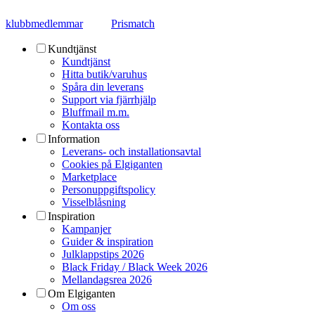
klubbmedlemmar
Prismatch
Kundtjänst
Kundtjänst
Hitta butik/varuhus
Spåra din leverans
Support via fjärrhjälp
Bluffmail m.m.
Kontakta oss
Information
Leverans- och installationsavtal
Cookies på Elgiganten
Marketplace
Personuppgiftspolicy
Visselblåsning
Inspiration
Kampanjer
Guider & inspiration
Julklappstips 2026
Black Friday / Black Week 2026
Mellandagsrea 2026
Om Elgiganten
Om oss