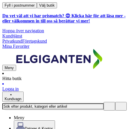
Fyll i postnummer
Välj butik
Du vet väl att vi har prismatch? 😍
Klicka här för att läsa mer
-
eller välkommen in till oss så berättar vi mer!
Hoppa över navigation
Kundtjänst
Privatkund
Företagskund
Mina Favoriter
Meny
Hitta butik
Logga in
Kundvagn
Meny
Datorer & Kontor