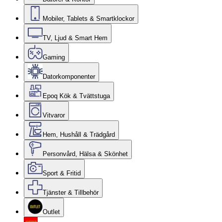
Mobiler, Tablets & Smartklockor
TV, Ljud & Smart Hem
Gaming
Datorkomponenter
Epoq Kök & Tvättstuga
Vitvaror
Hem, Hushåll & Trädgård
Personvård, Hälsa & Skönhet
Sport & Fritid
Tjänster & Tillbehör
Outlet