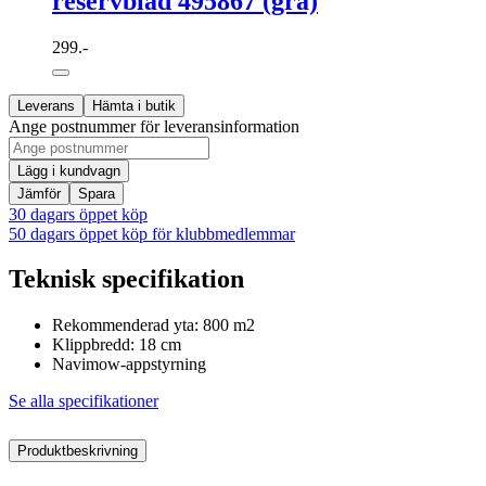
reservblad 495867 (grå)
299.-
Leverans
Hämta i butik
Ange postnummer för leveransinformation
Lägg i kundvagn
Jämför
Spara
30 dagars öppet köp
50 dagars öppet köp för klubbmedlemmar
Teknisk specifikation
Rekommenderad yta: 800 m2
Klippbredd: 18 cm
Navimow-appstyrning
Se alla specifikationer
Produktbeskrivning