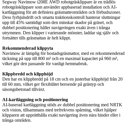
Segway Navimow i208E AWD robotgräsklippare är en trådlös
robotgräsklippare som använder appbaserad installation och AI-
kartläggning för att definiera gräsmatteområden och förbudszoner.
Dess fyrhjulsdrift och smarta traktionskontroll hanterar sluttningar
upp till 45% samtidigt som den minskar skador på gräset, och
dubbel positionering håller navigeringen exakt även i trånga
utrymmen. Den klipper i varierande mönster, laddar sig själv och
fortsätter tills gräsmattan är helt klippt.
Rekommenderad klippyta
Navimow är lämplig för bostadsgräsmattor, med en rekommenderad
täckning på upp till 800 m² och en maximal kapacitet på 960 m²,
vilket gör den passande för vanligt hemmabruk.
Klippbredd och klipphöjd
Den har en klippbredd på 18 cm och en justerbar klipphöjd från 20
till 60 mm, vilket ger flexibilitet beroende på grästyp och
säsongsbetonad tillväxt.
AI-kartläggning och positionering
AI-baserad kartläggning stöds av dubbel positionering med NRTK
och vision, tillsammans med trefrekvens spårning, vilket hjälper
klipparen att upprätthålla exakt navigering även nära hinder eller i
trånga områden.