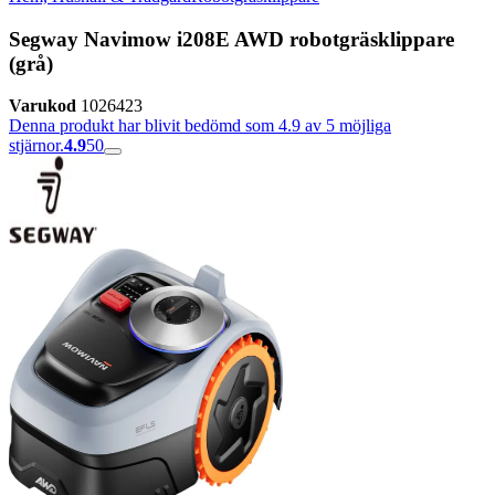
Segway Navimow i208E AWD robotgräsklippare
(grå)
Varukod
1026423
Denna produkt har blivit bedömd som 4.9 av 5 möjliga
stjärnor.
4.9
50