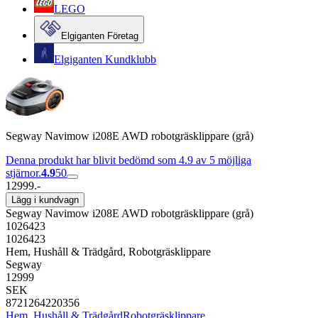
LEGO
Elgiganten Företag
Elgiganten Kundklubb
Segway Navimow i208E AWD robotgräsklippare (grå)
Denna produkt har blivit bedömd som 4.9 av 5 möjliga
stjärnor.
4.9
50
12999.-
Lägg i kundvagn
Segway Navimow i208E AWD robotgräsklippare (grå)
1026423
1026423
Hem, Hushåll & Trädgård, Robotgräsklippare
Segway
12999
SEK
8721264220356
Hem, Hushåll & Trädgård
Robotgräsklippare