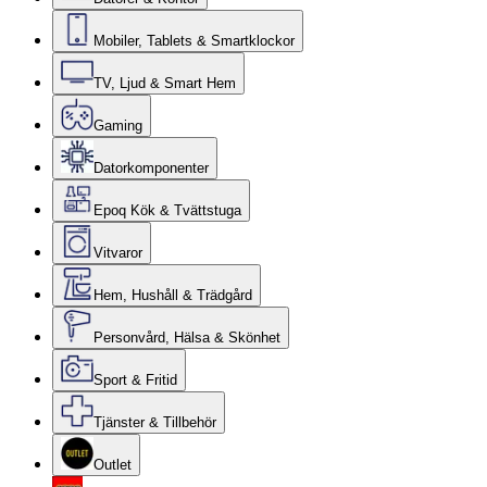
Mobiler, Tablets & Smartklockor
TV, Ljud & Smart Hem
Gaming
Datorkomponenter
Epoq Kök & Tvättstuga
Vitvaror
Hem, Hushåll & Trädgård
Personvård, Hälsa & Skönhet
Sport & Fritid
Tjänster & Tillbehör
Outlet