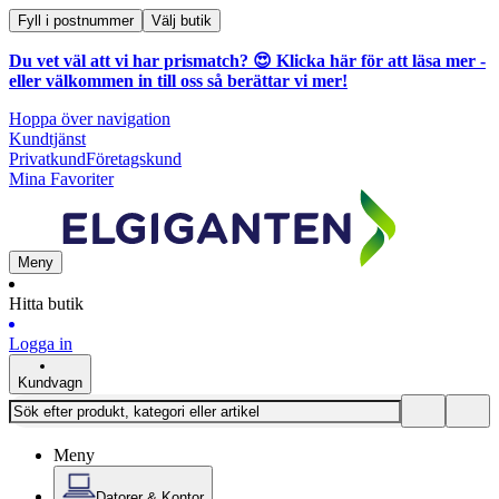
Fyll i postnummer
Välj butik
Du vet väl att vi har prismatch? 😍
Klicka här för att läsa mer
-
eller välkommen in till oss så berättar vi mer!
Hoppa över navigation
Kundtjänst
Privatkund
Företagskund
Mina Favoriter
Meny
Hitta butik
Logga in
Kundvagn
Meny
Datorer & Kontor