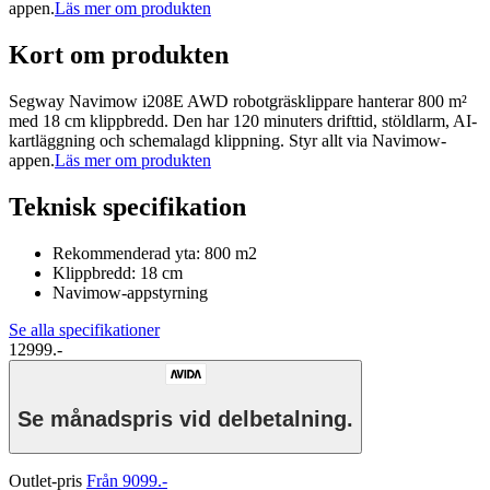
appen.
Läs mer om produkten
Kort om produkten
Segway Navimow i208E AWD robotgräsklippare hanterar 800 m²
med 18 cm klippbredd. Den har 120 minuters drifttid, stöldlarm, AI-
kartläggning och schemalagd klippning. Styr allt via Navimow-
appen.
Läs mer om produkten
Teknisk specifikation
Rekommenderad yta: 800 m2
Klippbredd: 18 cm
Navimow-appstyrning
Se alla specifikationer
12999.-
Se månadspris vid delbetalning.
Outlet-pris
Från 9099.-