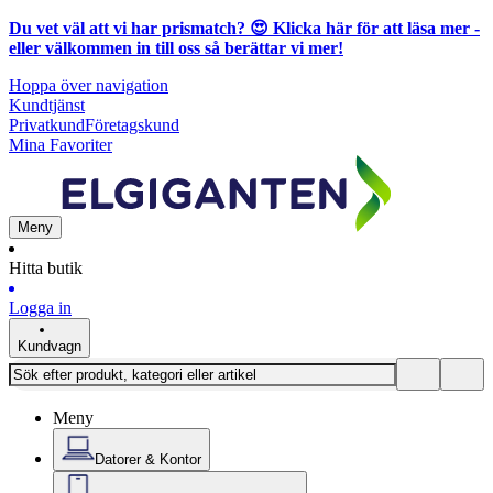
Du vet väl att vi har prismatch? 😍
Klicka här för att läsa mer
-
eller välkommen in till oss så berättar vi mer!
Hoppa över navigation
Kundtjänst
Privatkund
Företagskund
Mina Favoriter
Meny
Hitta butik
Logga in
Kundvagn
Meny
Datorer & Kontor