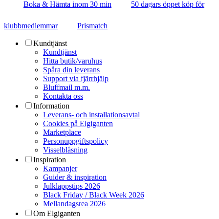
Boka & Hämta inom 30 min
50 dagars öppet köp för
klubbmedlemmar
Prismatch
Kundtjänst
Kundtjänst
Hitta butik/varuhus
Spåra din leverans
Support via fjärrhjälp
Bluffmail m.m.
Kontakta oss
Information
Leverans- och installationsavtal
Cookies på Elgiganten
Marketplace
Personuppgiftspolicy
Visselblåsning
Inspiration
Kampanjer
Guider & inspiration
Julklappstips 2026
Black Friday / Black Week 2026
Mellandagsrea 2026
Om Elgiganten