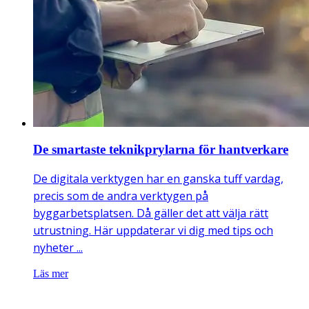
De smartaste teknikprylarna för hantverkare
De digitala verktygen har en ganska tuff vardag,
precis som de andra verktygen på
byggarbetsplatsen. Då gäller det att välja rätt
utrustning. Här uppdaterar vi dig med tips och
nyheter ...
Läs mer