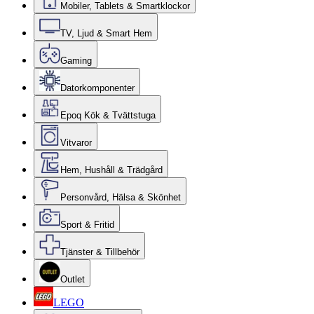
Mobiler, Tablets & Smartklockor
TV, Ljud & Smart Hem
Gaming
Datorkomponenter
Epoq Kök & Tvättstuga
Vitvaror
Hem, Hushåll & Trädgård
Personvård, Hälsa & Skönhet
Sport & Fritid
Tjänster & Tillbehör
Outlet
LEGO