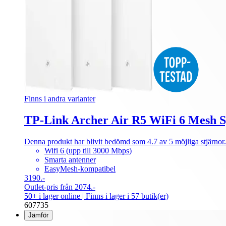
Finns i andra varianter
TP-Link Archer Air R5 WiFi 6 Mesh S
Denna produkt har blivit bedömd som 4.7 av 5 möjliga stjärnor.
Wifi 6 (upp till 3000 Mbps)
Smarta antenner
EasyMesh-kompatibel
3190.-
Outlet-pris från 2074.-
50+ i lager online
| Finns i lager i 57 butik(er)
607735
Jämför