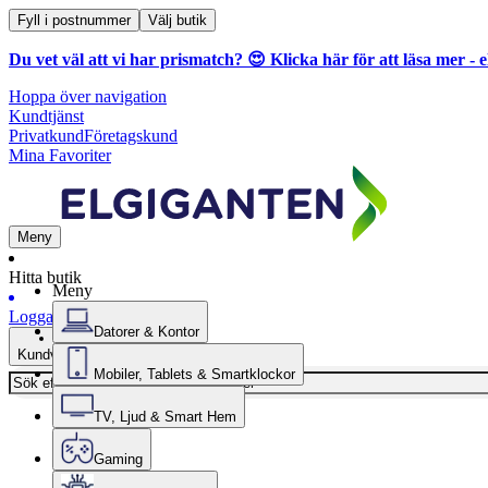
Fyll i postnummer
Välj butik
Du vet väl att vi har prismatch? 😍
Klicka här för att läsa mer
- e
Hoppa över navigation
Kundtjänst
Privatkund
Företagskund
Mina Favoriter
Meny
Hitta butik
Meny
Logga in
Datorer & Kontor
Kundvagn
Mobiler, Tablets & Smartklockor
TV, Ljud & Smart Hem
Gaming