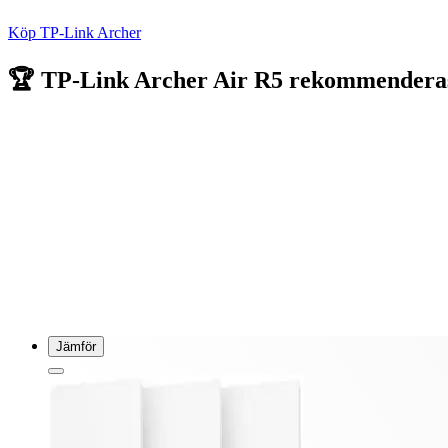
Köp TP-Link Archer
🏆 TP-Link Archer Air R5 rekommendera
Detta är en router som gillas av många! I sina stora tester
L&B skriver:
"Det finns mycket att gilla med Archer Air R5 oc
behöver gömmas undan. Men också att det är ett enkelt nätv
Dual-band Wifi 6 (Upp till 3000 Mbps)
Smarta antenner
Ultralåg latens
Jämför