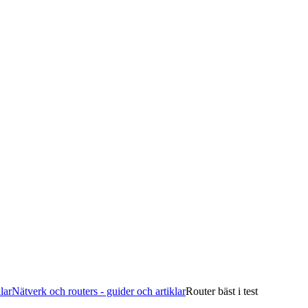
lar
Nätverk och routers - guider och artiklar
Router bäst i test