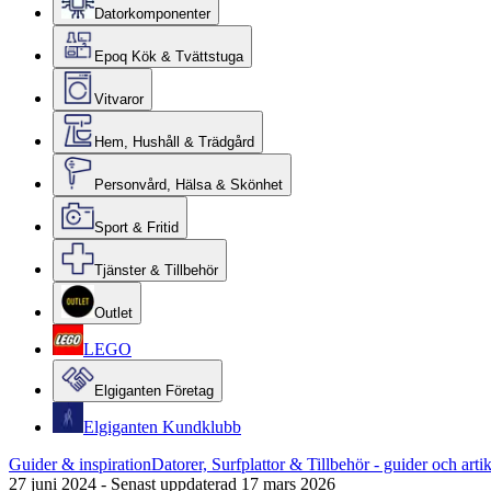
Datorkomponenter
Epoq Kök & Tvättstuga
Vitvaror
Hem, Hushåll & Trädgård
Personvård, Hälsa & Skönhet
Sport & Fritid
Tjänster & Tillbehör
Outlet
LEGO
Elgiganten Företag
Elgiganten Kundklubb
Guider & inspiration
Datorer, Surfplattor & Tillbehör - guider och artik
27 juni 2024
-
Senast uppdaterad 17 mars 2026