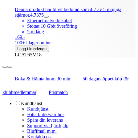
Denna produkt har blivit bedömd som 4.7 av 5 möjliga
stjärnor.
4.7
375
Ethernet-nätverkskabel
Stöttat 10 Gbit överföring
5 m lång
169.-
100+ i lager online
Lägg i kundvagn
LCAT65M18
Boka & Hämta inom 30 min
50 dagars öppet köp för
klubbmedlemmar
Prismatch
Kundtjänst
Kundtjänst
Hitta butik/varuhus
Spåra din leverans
Support via fjärrhjälp
Bluffmail m.m.
Kontakta oss