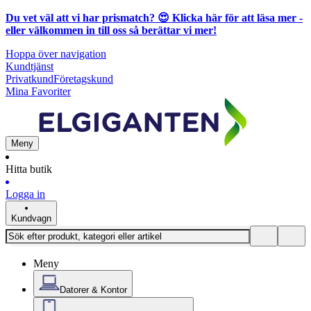
Du vet väl att vi har prismatch? 😍
Klicka här för att läsa mer
-
eller välkommen in till oss så berättar vi mer!
Hoppa över navigation
Kundtjänst
Privatkund
Företagskund
Mina Favoriter
Meny
Hitta butik
Logga in
Kundvagn
Meny
Datorer & Kontor