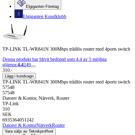
Elgiganten Företag
Elgiganten Kundklubb
TP-LINK TL-WR841N 300Mbps trådlös router med 4ports switch
Denna produkt har blivit bedömd som 4.4 av 5 möjliga
stjärnor.
4.4
249
310.-
Lägg i kundvagn
TP-LINK TL-WR841N 300Mbps trådlös router med 4ports switch
57548
57548
Datorer & Kontor, Nätverk, Router
TP-Link
310
SEK
6935364051242
Datorer & Kontor
Nätverk
Router
Vara säljs av
Teknikproffset