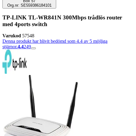
Box 57
Org.nr: SE559386184101
TP-LINK TL-WR841N 300Mbps trådlös router
med 4ports switch
Varukod
57548
Denna produkt har blivit bedömd som 4.4 av 5 möjliga
stjärnor.
4.4
249