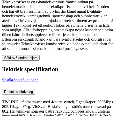
Teknikproffset är ett e-handelsvaruhus främst inriktat på
hemelektronik och tillbehör. Teknikproffset är aktiv i hela Norden
och har ett brett sortiment av prylar, där bland annat kvalitativ
hemelektronik, vardagsteknik, sportredskap och skönhetsartiklar
återfinns. Utöver viljan att erbjuda ett brett sortiment av produkter så
lägger Teknikproffset ett oerhört fokus på att hålla priserna så låga
som möjligt. Allt i förhoppning om att skapa nöjda kunder och bidra
till en bättre helhetsupplevelse för varje enskild konsument.
Eftersom elektronik ibland kan vara svårförståelig och oförutsägbar
så erbjuder Teknikproffset kundservice via både e-mail och chatt för
att snabbt kunna assistera kunder med proffsiga svar.
Såld av
3 andra säljare
Teknisk specifikation
Se alla specifikationer
Produktbeskrivning
TP-LINK, trådlös router med 4-ports switch, Egenskaper: 300Mbps
802.11b/g/n Färg: Vit/Svart Beskrivning: Trådlös router baserad på
802.11n tekniken som ger bättre räckvidd och prestanda. Fungerar
även med 802.11b/g-nät. Stöder WPA, WPA2, WPA-PSK, WPA2-