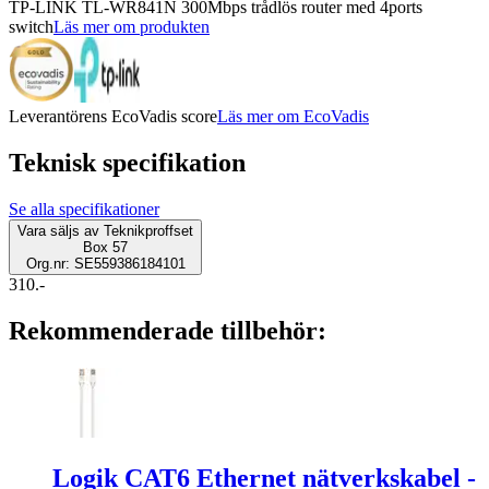
TP-LINK TL-WR841N 300Mbps trådlös router med 4ports
switch
Läs mer om produkten
Leverantörens EcoVadis score
Läs mer om EcoVadis
Teknisk specifikation
Se alla specifikationer
Vara säljs av
Teknikproffset
Box 57
Org.nr: SE559386184101
310.-
Rekommenderade tillbehör:
Logik CAT6 Ethernet nätverkskabel -