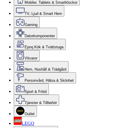
Mobiler, Tablets & Smartklockor
TV, Ljud & Smart Hem
Gaming
Datorkomponenter
Epoq Kök & Tvättstuga
Vitvaror
Hem, Hushåll & Trädgård
Personvård, Hälsa & Skönhet
Sport & Fritid
Tjänster & Tillbehör
Outlet
LEGO