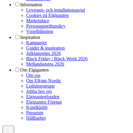
Information
Leverans- och installationsavtal
Cookies på Elgiganten
Marketplace
Personuppgiftspolicy
Visselblåsning
Inspiration
Kampanjer
Guider & inspiration
Julklappstips 2026
Black Friday / Black Week 2026
Mellandagsrea 2026
Om Elgiganten
Om oss
Om Elkjøp Nordic
Ledningsgrupp
Jobba hos oss
Elgigantenfonden
Elgiganten Företag
Kundklubb
Pressrum
Hållbarhet