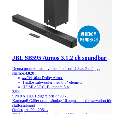
JBL SB595 Atmos 3.1.2 ch soundbar
Denna produkt har blivit bedömd som 4.8 av 5 möjliga
stjärnor.
4.8
28
440W, äkta Dolby Atmos
Trådlös subwoofer med 6,5″ element
HDMI eARC, Bluetooth 5.4
3290.-
SPARA 1200
Tidigare pris 4490.-
Kampanj! Gäller t.o.m. söndag 16 augusti med reservation för
slutförsäljning
Outlet-pris från 2961.-