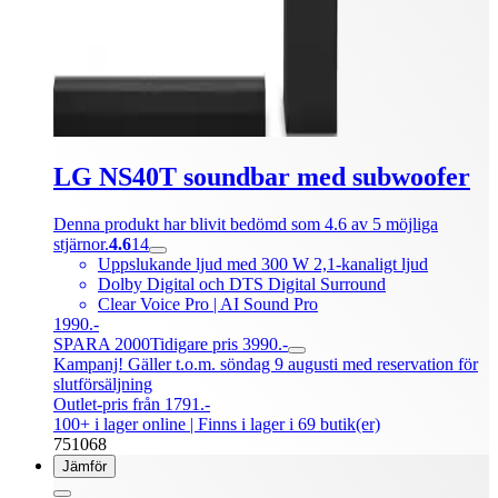
LG NS40T soundbar med subwoofer
Denna produkt har blivit bedömd som 4.6 av 5 möjliga
stjärnor.
4.6
14
Uppslukande ljud med 300 W 2,1-kanaligt ljud
Dolby Digital och DTS Digital Surround
Clear Voice Pro | AI Sound Pro
1990.-
SPARA 2000
Tidigare pris 3990.-
Kampanj! Gäller t.o.m. söndag 9 augusti med reservation för
slutförsäljning
Outlet-pris från 1791.-
100+ i lager online
| Finns i lager i 69 butik(er)
751068
Jämför