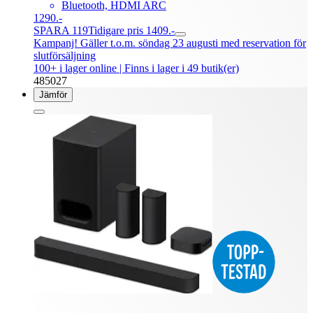
Bluetooth, HDMI ARC
1290.-
SPARA 119
Tidigare pris 1409.-
Kampanj! Gäller t.o.m. söndag 23 augusti med reservation för
slutförsäljning
100+ i lager online
| Finns i lager i 49 butik(er)
485027
Jämför