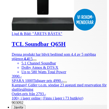
Ljud & Bild: "ÅRETS BÄSTA"
TCL Soundbar Q65H
Denna produkt har blivit bedömd som 4.4 av 5 möjliga
stjärnor.
4.4
15
5.1 Channel Soundbar
Dolby Atmos & DTS:X
Up to 580 Watts Total Power
3990.-
SPARA 1000
Tidigare pris 4990.-
Kampanj! Gäller t.o.m. söndag 23 augusti med reservation för
slutförsäljning
Outlet-pris från 2793.-
100+ i lager online
| Finns i lager i 73 butik(er)
903092
Jämför