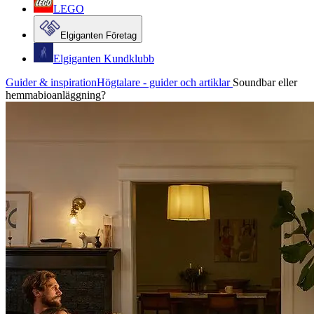
LEGO
Elgiganten Företag
Elgiganten Kundklubb
Guider & inspiration
Högtalare - guider och artiklar
Soundbar eller
hemmabioanläggning?