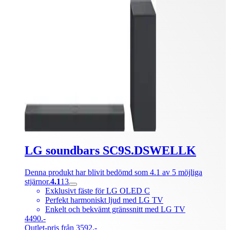
LG soundbars SC9S.DSWELLK
Denna produkt har blivit bedömd som 4.1 av 5 möjliga
stjärnor.
4.1
13
Exklusivt fäste för LG OLED C
Perfekt harmoniskt ljud med LG TV
Enkelt och bekvämt gränssnitt med LG TV
4490.-
Outlet-pris från 3592.-