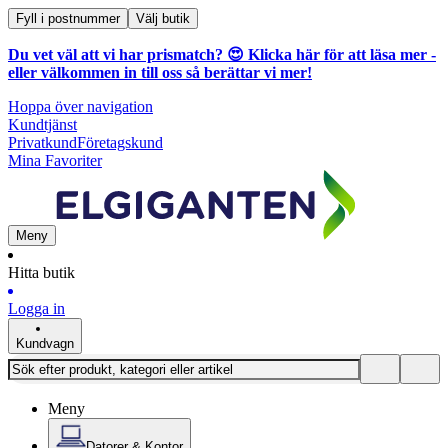
Fyll i postnummer
Välj butik
Du vet väl att vi har prismatch? 😍
Klicka här för att läsa mer
-
eller välkommen in till oss så berättar vi mer!
Hoppa över navigation
Kundtjänst
Privatkund
Företagskund
Mina Favoriter
Meny
Hitta butik
Logga in
Kundvagn
Meny
Datorer & Kontor