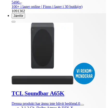
5490.-
100+ i lager online
| Finns i lager i 30 butik(er)
1091302
Jämför
TCL Soundbar A65K
Denna produkt har ännu inte blivit bedömd.
0
3.1.2 Ch, Dolby Atmos & DTS-X