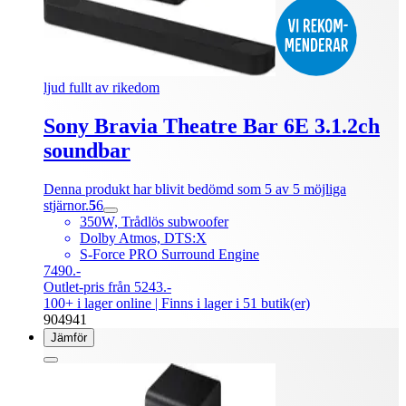
ljud fullt av rikedom
Sony Bravia Theatre Bar 6E 3.1.2ch
soundbar
Denna produkt har blivit bedömd som 5 av 5 möjliga
stjärnor.
5
6
350W, Trådlös subwoofer
Dolby Atmos, DTS:X
S-Force PRO Surround Engine
7490.-
Outlet-pris från 5243.-
100+ i lager online
| Finns i lager i 51 butik(er)
904941
Jämför