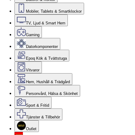
Mobiler, Tablets & Smartklockor
TV, Ljud & Smart Hem
Gaming
Datorkomponenter
Epoq Kök & Tvättstuga
Vitvaror
Hem, Hushåll & Trädgård
Personvård, Hälsa & Skönhet
Sport & Fritid
Tjänster & Tillbehör
Outlet