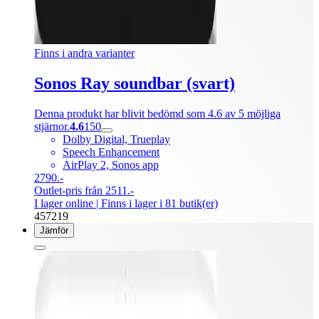
Finns i andra varianter
Sonos Ray soundbar (svart)
Denna produkt har blivit bedömd som 4.6 av 5 möjliga
stjärnor.
4.6
150
Dolby Digital, Trueplay
Speech Enhancement
AirPlay 2, Sonos app
2790.-
Outlet-pris från 2511.-
I lager online
| Finns i lager i 81 butik(er)
457219
Jämför