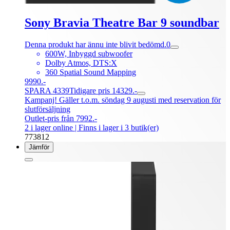
Sony Bravia Theatre Bar 9 soundbar
Denna produkt har ännu inte blivit bedömd.
0
600W, Inbyggd subwoofer
Dolby Atmos, DTS:X
360 Spatial Sound Mapping
9990.-
SPARA 4339
Tidigare pris 14329.-
Kampanj! Gäller t.o.m. söndag 9 augusti med reservation för
slutförsäljning
Outlet-pris från 7992.-
2 i lager online
| Finns i lager i 3 butik(er)
773812
Jämför