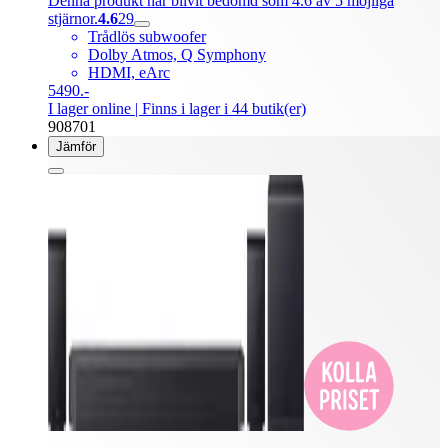
Denna produkt har blivit bedömd som 4.6 av 5 möjliga
stjärnor.
4.6
29
Trådlös subwoofer
Dolby Atmos, Q Symphony
HDMI, eArc
5490.-
I lager online
| Finns i lager i 44 butik(er)
908701
Jämför