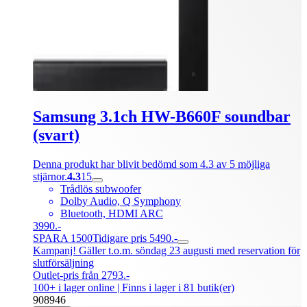
Samsung 3.1ch HW-B660F soundbar
(svart)
Denna produkt har blivit bedömd som 4.3 av 5 möjliga
stjärnor.
4.3
15
Trådlös subwoofer
Dolby Audio, Q Symphony
Bluetooth, HDMI ARC
3990.-
SPARA 1500
Tidigare pris 5490.-
Kampanj! Gäller t.o.m. söndag 23 augusti med reservation för
slutförsäljning
Outlet-pris från 2793.-
100+ i lager online
| Finns i lager i 81 butik(er)
908946