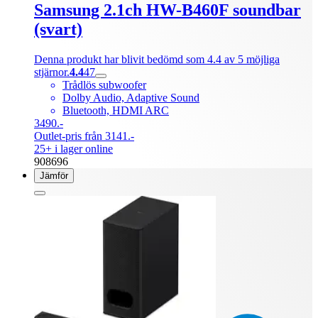
Samsung 2.1ch HW-B460F soundbar
(svart)
Denna produkt har blivit bedömd som 4.4 av 5 möjliga
stjärnor.
4.4
47
Trådlös subwoofer
Dolby Audio, Adaptive Sound
Bluetooth, HDMI ARC
3490.-
Outlet-pris från 3141.-
25+ i lager online
908696
Jämför