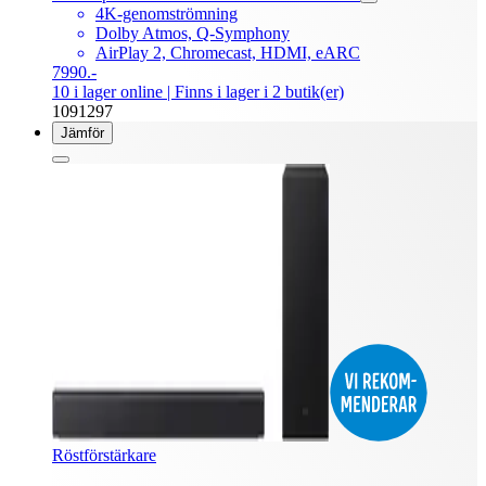
4K-genomströmning
Dolby Atmos, Q-Symphony
AirPlay 2, Chromecast, HDMI, eARC
7990.-
10 i lager online
| Finns i lager i 2 butik(er)
1091297
Jämför
Röstförstärkare