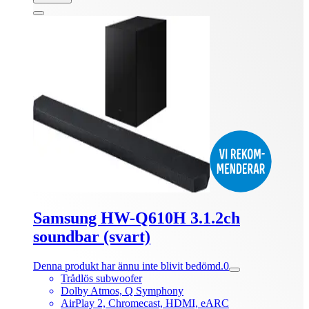
Samsung HW-Q610H 3.1.2ch
soundbar (svart)
Denna produkt har ännu inte blivit bedömd.
0
Trådlös subwoofer
Dolby Atmos, Q Symphony
AirPlay 2, Chromecast, HDMI, eARC