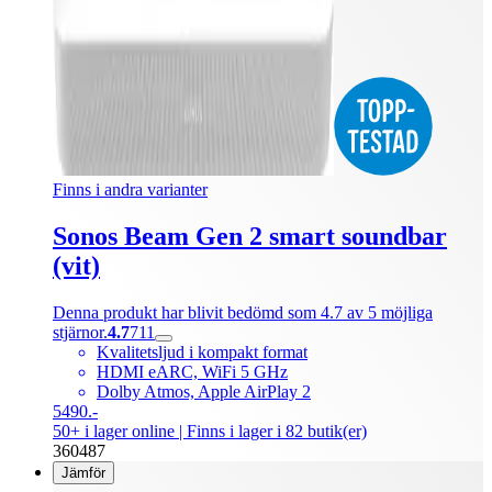
Finns i andra varianter
Sonos Beam Gen 2 smart soundbar
(vit)
Denna produkt har blivit bedömd som 4.7 av 5 möjliga
stjärnor.
4.7
711
Kvalitetsljud i kompakt format
HDMI eARC, WiFi 5 GHz
Dolby Atmos, Apple AirPlay 2
5490.-
50+ i lager online
| Finns i lager i 82 butik(er)
360487
Jämför