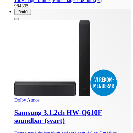
100+ i lager online
| Finns i lager i 68 butik(er)
984395
Jämför
Dolby Atmos
Samsung 3.1.2ch HW-Q610F
soundbar (svart)