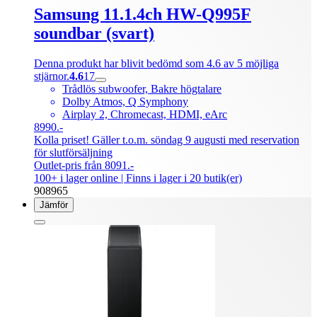
Samsung 11.1.4ch HW-Q995F
soundbar (svart)
Denna produkt har blivit bedömd som 4.6 av 5 möjliga
stjärnor.
4.6
17
Trådlös subwoofer, Bakre högtalare
Dolby Atmos, Q Symphony
Airplay 2, Chromecast, HDMI, eArc
8990.-
Kolla priset! Gäller t.o.m. söndag 9 augusti med reservation
för slutförsäljning
Outlet-pris från 8091.-
100+ i lager online
| Finns i lager i 20 butik(er)
908965
Jämför