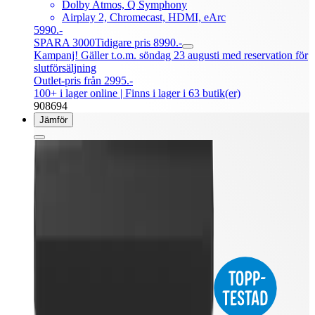
Dolby Atmos, Q Symphony
Airplay 2, Chromecast, HDMI, eArc
5990.-
SPARA 3000
Tidigare pris 8990.-
Kampanj! Gäller t.o.m. söndag 23 augusti med reservation för
slutförsäljning
Outlet-pris från 2995.-
100+ i lager online
| Finns i lager i 63 butik(er)
908694
Jämför