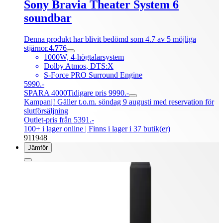
Sony Bravia Theater System 6
soundbar
Denna produkt har blivit bedömd som 4.7 av 5 möjliga
stjärnor.
4.7
76
1000W, 4-högtalarsystem
Dolby Atmos, DTS:X
S-Force PRO Surround Engine
5990.-
SPARA 4000
Tidigare pris 9990.-
Kampanj! Gäller t.o.m. söndag 9 augusti med reservation för
slutförsäljning
Outlet-pris från 5391.-
100+ i lager online
| Finns i lager i 37 butik(er)
911948
Jämför