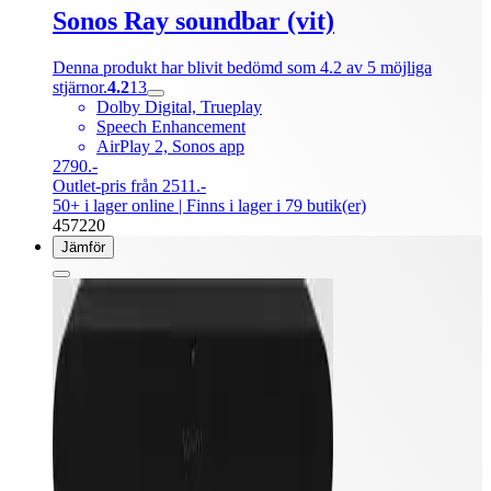
Sonos Ray soundbar (vit)
Denna produkt har blivit bedömd som 4.2 av 5 möjliga
stjärnor.
4.2
13
Dolby Digital, Trueplay
Speech Enhancement
AirPlay 2, Sonos app
2790.-
Outlet-pris från 2511.-
50+ i lager online
| Finns i lager i 79 butik(er)
457220
Jämför