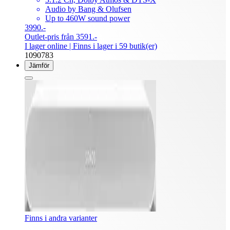
Audio by Bang & Olufsen
Up to 460W sound power
3990.-
Outlet-pris från 3591.-
I lager online
| Finns i lager i 59 butik(er)
1090783
Jämför
Finns i andra varianter