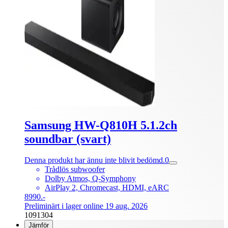
Samsung HW-Q810H 5.1.2ch
soundbar (svart)
Denna produkt har ännu inte blivit bedömd.
0
Trådlös subwoofer
Dolby Atmos, Q-Symphony
AirPlay 2, Chromecast, HDMI, eARC
8990.-
Preliminärt i lager online 19 aug. 2026
1091304
Jämför