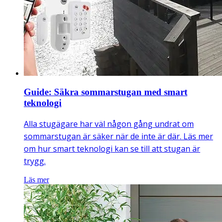
Guide: Säkra sommarstugan med smart
teknologi
Alla stugägare har väl någon gång undrat om
sommarstugan är säker när de inte är där. Läs mer
om hur smart teknologi kan se till att stugan är
trygg.
Läs mer