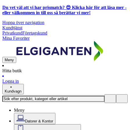
Du vet väl att vi har prismatch? 😍
Klicka här för att läsa mer
-
eller välkommen in till oss så berättar vi mer!
Hoppa över navigation
Kundtjänst
Privatkund
Företagskund
Mina Favoriter
Meny
Hitta butik
Logga in
Kundvagn
Meny
Datorer & Kontor