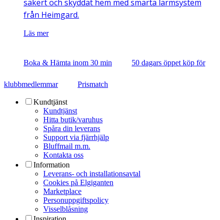
säkert och skyddat hem med smarta larmsystem
från Heimgard.
Läs mer
Boka & Hämta inom 30 min
50 dagars öppet köp för
klubbmedlemmar
Prismatch
Kundtjänst
Kundtjänst
Hitta butik/varuhus
Spåra din leverans
Support via fjärrhjälp
Bluffmail m.m.
Kontakta oss
Information
Leverans- och installationsavtal
Cookies på Elgiganten
Marketplace
Personuppgiftspolicy
Visselblåsning
Inspiration