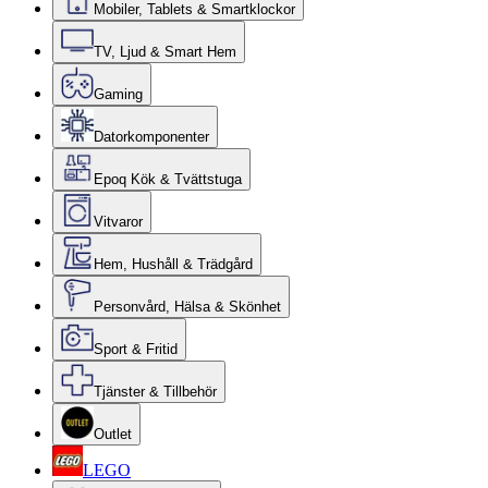
Mobiler, Tablets & Smartklockor
TV, Ljud & Smart Hem
Gaming
Datorkomponenter
Epoq Kök & Tvättstuga
Vitvaror
Hem, Hushåll & Trädgård
Personvård, Hälsa & Skönhet
Sport & Fritid
Tjänster & Tillbehör
Outlet
LEGO