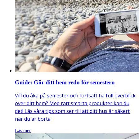
Guide: Gör ditt hem redo för semestern
Vill du åka på semester och fortsatt ha full överblick
över ditt hem? Med rätt smarta produkter kan du
det! Läs våra tips som ser till att ditt hus är säkert
när du är borta.
Läs mer