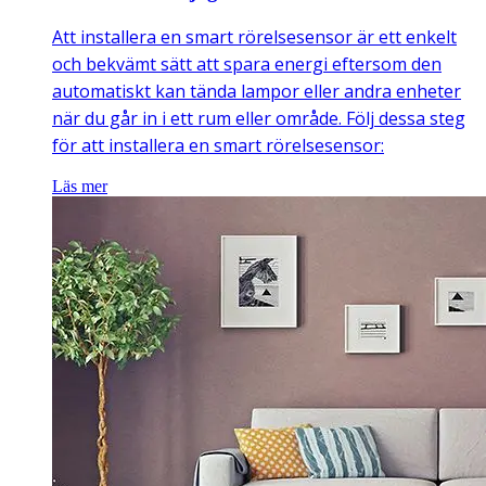
Att installera en smart rörelsesensor är ett enkelt
och bekvämt sätt att spara energi eftersom den
automatiskt kan tända lampor eller andra enheter
när du går in i ett rum eller område. Följ dessa steg
för att installera en smart rörelsesensor:
Läs mer