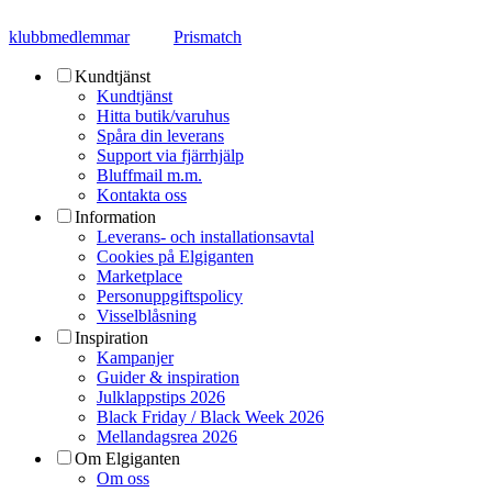
klubbmedlemmar
Prismatch
Kundtjänst
Kundtjänst
Hitta butik/varuhus
Spåra din leverans
Support via fjärrhjälp
Bluffmail m.m.
Kontakta oss
Information
Leverans- och installationsavtal
Cookies på Elgiganten
Marketplace
Personuppgiftspolicy
Visselblåsning
Inspiration
Kampanjer
Guider & inspiration
Julklappstips 2026
Black Friday / Black Week 2026
Mellandagsrea 2026
Om Elgiganten
Om oss