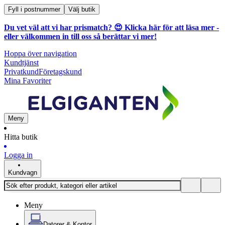
Fyll i postnummer
Välj butik
Du vet väl att vi har prismatch? 😍
Klicka här för att läsa mer
-
eller välkommen in till oss så berättar vi mer!
Hoppa över navigation
Kundtjänst
Privatkund
Företagskund
Mina Favoriter
Meny
Hitta butik
Logga in
Kundvagn
Meny
Datorer & Kontor