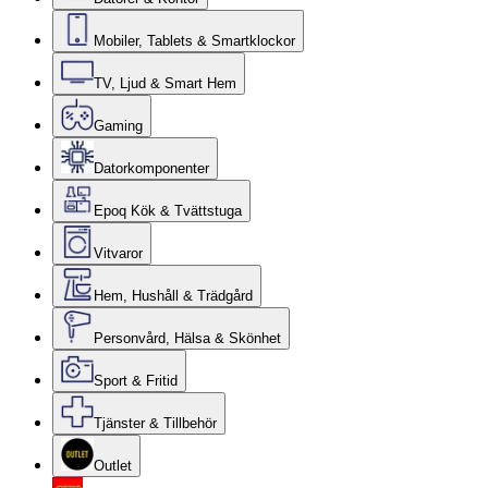
Mobiler, Tablets & Smartklockor
TV, Ljud & Smart Hem
Gaming
Datorkomponenter
Epoq Kök & Tvättstuga
Vitvaror
Hem, Hushåll & Trädgård
Personvård, Hälsa & Skönhet
Sport & Fritid
Tjänster & Tillbehör
Outlet