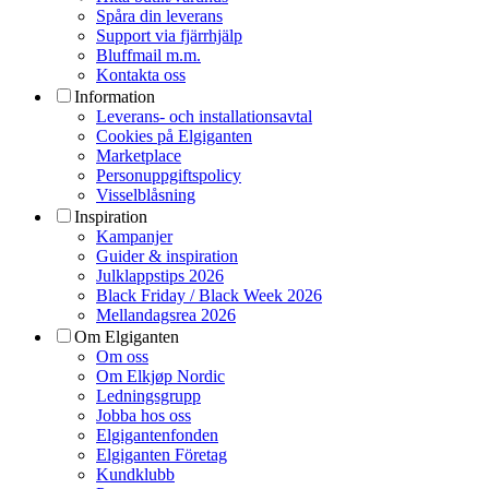
Spåra din leverans
Support via fjärrhjälp
Bluffmail m.m.
Kontakta oss
Information
Leverans- och installationsavtal
Cookies på Elgiganten
Marketplace
Personuppgiftspolicy
Visselblåsning
Inspiration
Kampanjer
Guider & inspiration
Julklappstips 2026
Black Friday / Black Week 2026
Mellandagsrea 2026
Om Elgiganten
Om oss
Om Elkjøp Nordic
Ledningsgrupp
Jobba hos oss
Elgigantenfonden
Elgiganten Företag
Kundklubb