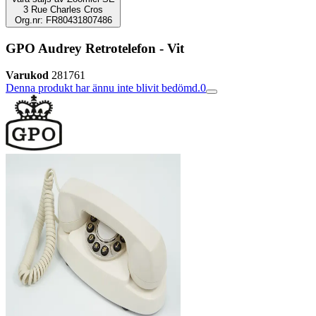
3 Rue Charles Cros
Org.nr: FR80431807486
GPO Audrey Retrotelefon - Vit
Varukod
281761
Denna produkt har ännu inte blivit bedömd.
0