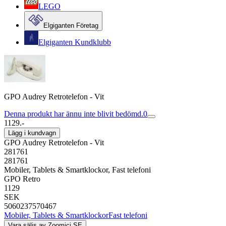
LEGO
Elgiganten Företag
Elgiganten Kundklubb
GPO Audrey Retrotelefon - Vit
Denna produkt har ännu inte blivit bedömd.
0
1129.-
Lägg i kundvagn
GPO Audrey Retrotelefon - Vit
281761
281761
Mobiler, Tablets & Smartklockor, Fast telefoni
GPO Retro
1129
SEK
5060237570467
Mobiler, Tablets & Smartklockor
Fast telefoni
Vara säljs av
Zoomici SE