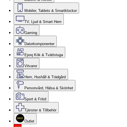
Mobiler, Tablets & Smartklockor
TV, Ljud & Smart Hem
Gaming
Datorkomponenter
Epoq Kök & Tvättstuga
Vitvaror
Hem, Hushåll & Trädgård
Personvård, Hälsa & Skönhet
Sport & Fritid
Tjänster & Tillbehör
Outlet