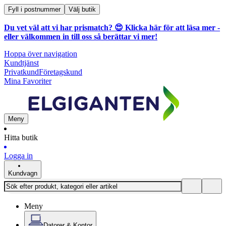
Fyll i postnummer
Välj butik
Du vet väl att vi har prismatch? 😍
Klicka här för att läsa mer
-
eller välkommen in till oss så berättar vi mer!
Hoppa över navigation
Kundtjänst
Privatkund
Företagskund
Mina Favoriter
Meny
Hitta butik
Logga in
Kundvagn
Meny
Datorer & Kontor