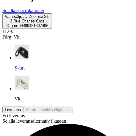
Se alla specifikationer
Vara säljs av
Zoomici SE
3 Rue Charles Cros
Org.nr: FR80431807486
1129.-
Färg
:
Vit
Svart
Vit
Leverans
Hämta i butik
Ej tillgänglig
Fri leverans
Se alla leveransalternativ i kassan