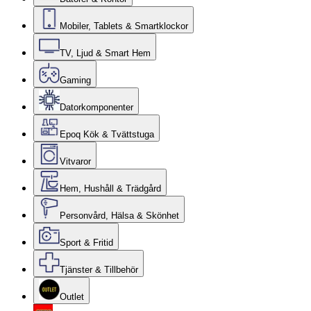
Mobiler, Tablets & Smartklockor
TV, Ljud & Smart Hem
Gaming
Datorkomponenter
Epoq Kök & Tvättstuga
Vitvaror
Hem, Hushåll & Trädgård
Personvård, Hälsa & Skönhet
Sport & Fritid
Tjänster & Tillbehör
Outlet