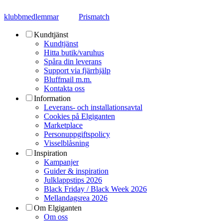
klubbmedlemmar
Prismatch
Kundtjänst
Kundtjänst
Hitta butik/varuhus
Spåra din leverans
Support via fjärrhjälp
Bluffmail m.m.
Kontakta oss
Information
Leverans- och installationsavtal
Cookies på Elgiganten
Marketplace
Personuppgiftspolicy
Visselblåsning
Inspiration
Kampanjer
Guider & inspiration
Julklappstips 2026
Black Friday / Black Week 2026
Mellandagsrea 2026
Om Elgiganten
Om oss