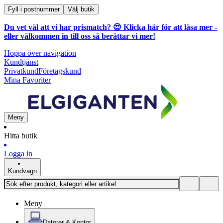
Fyll i postnummer
Välj butik
Du vet väl att vi har prismatch? 😍
Klicka här för att läsa mer
-
eller välkommen in till oss så berättar vi mer!
Hoppa över navigation
Kundtjänst
Privatkund
Företagskund
Mina Favoriter
Meny
Hitta butik
Logga in
Kundvagn
Meny
Datorer & Kontor