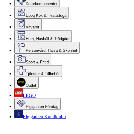
Datorkomponenter
Epoq Kök & Tvättstuga
Vitvaror
Hem, Hushåll & Trädgård
Personvård, Hälsa & Skönhet
Sport & Fritid
Tjänster & Tillbehör
Outlet
LEGO
Elgiganten Företag
Elgiganten Kundklubb