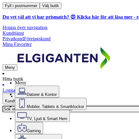
Fyll i postnummer
Välj butik
Du vet väl att vi har prismatch? 😍
Klicka här för att läsa mer
- e
Hoppa över navigation
Kundtjänst
Privatkund
Företagskund
Mina Favoriter
Meny
Hitta butik
Meny
Logga in
Datorer & Kontor
Kundvagn
Mobiler, Tablets & Smartklockor
TV, Ljud & Smart Hem
Gaming