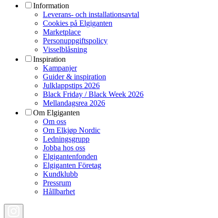
Information
Leverans- och installationsavtal
Cookies på Elgiganten
Marketplace
Personuppgiftspolicy
Visselblåsning
Inspiration
Kampanjer
Guider & inspiration
Julklappstips 2026
Black Friday / Black Week 2026
Mellandagsrea 2026
Om Elgiganten
Om oss
Om Elkjøp Nordic
Ledningsgrupp
Jobba hos oss
Elgigantenfonden
Elgiganten Företag
Kundklubb
Pressrum
Hållbarhet