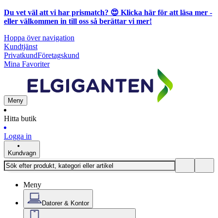
Du vet väl att vi har prismatch? 😍
Klicka här för att läsa mer
-
eller välkommen in till oss så berättar vi mer!
Hoppa över navigation
Kundtjänst
Privatkund
Företagskund
Mina Favoriter
Meny
Hitta butik
Logga in
Kundvagn
Meny
Datorer & Kontor