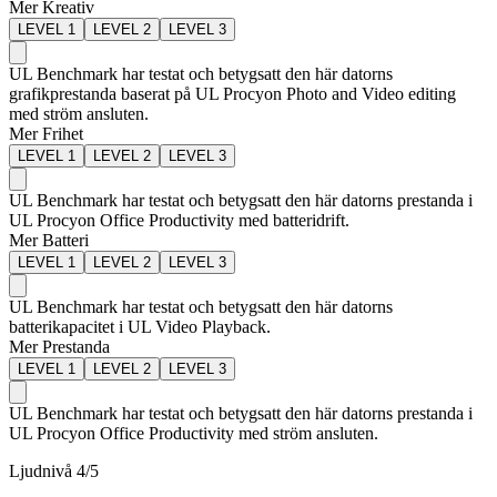
Mer Kreativ
LEVEL
1
LEVEL
2
LEVEL
3
UL Benchmark har testat och betygsatt den här datorns
grafikprestanda baserat på UL Procyon Photo and Video editing
med ström ansluten.
Mer Frihet
LEVEL
1
LEVEL
2
LEVEL
3
UL Benchmark har testat och betygsatt den här datorns prestanda i
UL Procyon Office Productivity med batteridrift.
Mer Batteri
LEVEL
1
LEVEL
2
LEVEL
3
UL Benchmark har testat och betygsatt den här datorns
batterikapacitet i UL Video Playback.
Mer Prestanda
LEVEL
1
LEVEL
2
LEVEL
3
UL Benchmark har testat och betygsatt den här datorns prestanda i
UL Procyon Office Productivity med ström ansluten.
Ljudnivå
4
/5