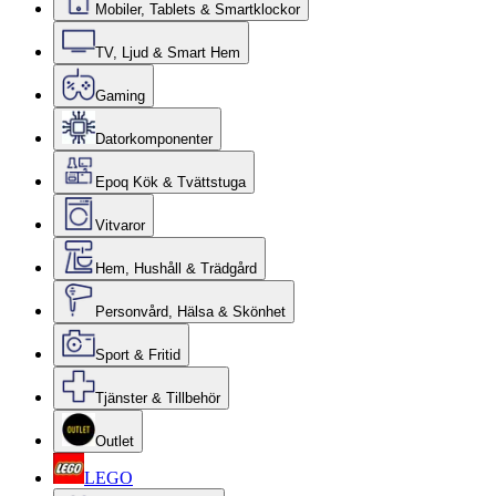
Mobiler, Tablets & Smartklockor
TV, Ljud & Smart Hem
Gaming
Datorkomponenter
Epoq Kök & Tvättstuga
Vitvaror
Hem, Hushåll & Trädgård
Personvård, Hälsa & Skönhet
Sport & Fritid
Tjänster & Tillbehör
Outlet
LEGO