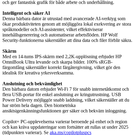
och ger fantastisk grafik för både arbete och underhållning.
Intelligent och säker AI
Denna bärbara dator är utrustad med avancerade AI-verktyg som
ökar produktiviteten genom att möjliggöra lokal exekvering av stora
språkmodeller och AI-assistenter, vilket effektiviserar
innehållsgenerering och automatiserar arbetsflöden. HP Wolf
Security-funktionerna säkerställer att dina data och filer förblir säkra.
Skärm
Med en 14-tums IPS-skärm med 2,2K-upplösning erbjuder HP
OmniBook Ultra levande och skarpa bilder. 100% sRGB-
färgomfång säkerställer korrekt färgåtergivning, vilket gör den
idealisk för kreativa yrkesverksamma.
Anslutning och bekvämlighet
Den bärbara datorn erbjuder Wi-Fi 7 för snabb internetåtkomst och
flera USB-portar för enkel anslutning av kringutrustning. USB
Power Delivery möjliggör snabb laddning, vilket säkerställer att du
har ström hela dagen. Den biometriska
ansiktsigenkänningsfunktionen ger säker och bekväm inloggning.
Copilot+ PC-upplevelserna varierar beroende på enhet och region
och kan kräva uppdateringar som fortsätter att rullas ut under 2025
(tidpunkten varierar). Se
aka.ms/copilotpluspcs