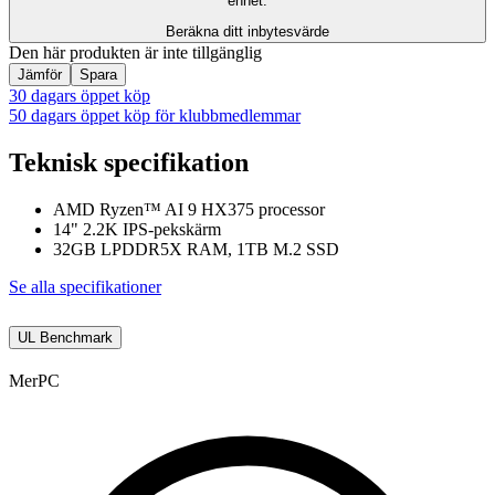
enhet.
Beräkna ditt inbytesvärde
Den här produkten är inte tillgänglig
Jämför
Spara
30 dagars öppet köp
50 dagars öppet köp för klubbmedlemmar
Teknisk specifikation
AMD Ryzen™ AI 9 HX375 processor
14" 2.2K IPS-pekskärm
32GB LPDDR5X RAM, 1TB M.2 SSD
Se alla specifikationer
UL Benchmark
Mer
PC