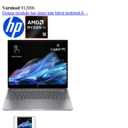
Varukod
912006
Denna produkt har ännu inte blivit bedömd.
0