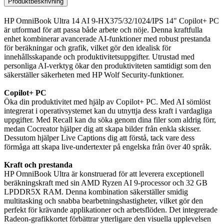
Produktbeskrivning
HP OmniBook Ultra 14 AI 9-HX375/32/1024/IPS 14" Copilot+ PC
är utformad för att passa både arbete och nöje. Denna kraftfulla
enhet kombinerar avancerade AI-funktioner med robust prestanda
för beräkningar och grafik, vilket gör den idealisk för
innehållsskapande och produktivitetsuppgifter. Utrustad med
personliga AI-verktyg ökar den produktiviteten samtidigt som den
säkerställer säkerheten med HP Wolf Security-funktioner.
Copilot+ PC
Öka din produktivitet med hjälp av Copilot+ PC. Med AI sömlöst
integrerat i operativsystemet kan du utnyttja dess kraft i vardagliga
uppgifter. Med Recall kan du söka genom dina filer som aldrig förr,
medan Cocreator hjälper dig att skapa bilder från enkla skisser.
Dessutom hjälper Live Captions dig att förstå, tack vare dess
förmåga att skapa live-undertexter på engelska från över 40 språk.
Kraft och prestanda
HP OmniBook Ultra är konstruerad för att leverera exceptionell
beräkningskraft med sin AMD Ryzen AI 9-processor och 32 GB
LPDDR5X RAM. Denna kombination säkerställer smidig
multitasking och snabba bearbetningshastigheter, vilket gör den
perfekt för krävande applikationer och arbetsflöden. Det integrerade
Radeon-grafikkortet förbättrar ytterligare den visuella upplevelsen