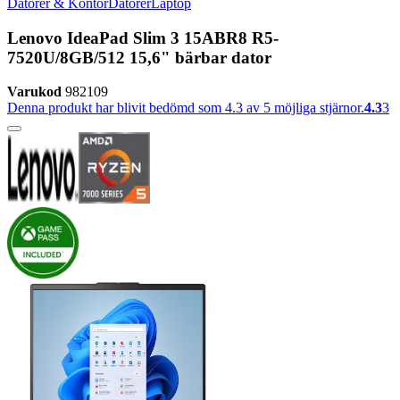
Datorer & Kontor
Datorer
Laptop
Lenovo IdeaPad Slim 3 15ABR8 R5-
7520U/8GB/512 15,6" bärbar dator
Varukod
982109
Denna produkt har blivit bedömd som 4.3 av 5 möjliga stjärnor.
4.3
3