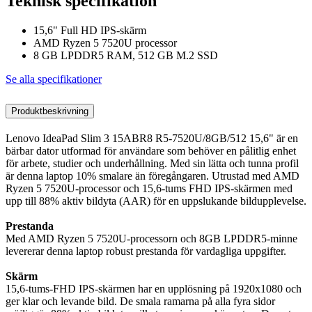
Teknisk specifikation
15,6" Full HD IPS-skärm
AMD Ryzen 5 7520U processor
8 GB LPDDR5 RAM, 512 GB M.2 SSD
Se alla specifikationer
Produktbeskrivning
Lenovo IdeaPad Slim 3 15ABR8 R5-7520U/8GB/512 15,6" är en
bärbar dator utformad för användare som behöver en pålitlig enhet
för arbete, studier och underhållning. Med sin lätta och tunna profil
är denna laptop 10% smalare än föregångaren. Utrustad med AMD
Ryzen 5 7520U-processor och 15,6-tums FHD IPS-skärmen med
upp till 88% aktiv bildyta (AAR) för en uppslukande bildupplevelse.
Prestanda
Med AMD Ryzen 5 7520U-processorn och 8GB LPDDR5-minne
levererar denna laptop robust prestanda för vardagliga uppgifter.
Skärm
15,6-tums-FHD IPS-skärmen har en upplösning på 1920x1080 och
ger klar och levande bild. De smala ramarna på alla fyra sidor