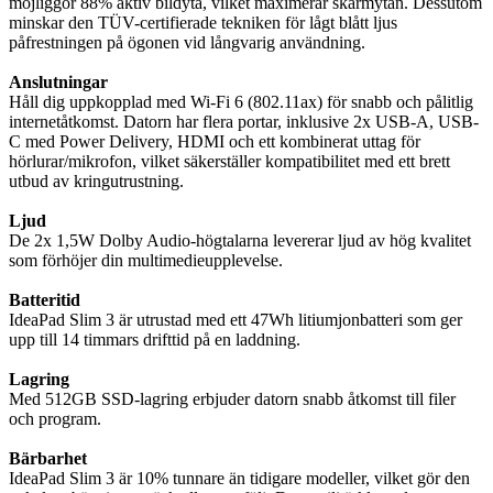
möjliggör 88% aktiv bildyta, vilket maximerar skärmytan. Dessutom
minskar den TÜV-certifierade tekniken för lågt blått ljus
påfrestningen på ögonen vid långvarig användning.
Anslutningar
Håll dig uppkopplad med Wi-Fi 6 (802.11ax) för snabb och pålitlig
internetåtkomst. Datorn har flera portar, inklusive 2x USB-A, USB-
C med Power Delivery, HDMI och ett kombinerat uttag för
hörlurar/mikrofon, vilket säkerställer kompatibilitet med ett brett
utbud av kringutrustning.
Ljud
De 2x 1,5W Dolby Audio-högtalarna levererar ljud av hög kvalitet
som förhöjer din multimedieupplevelse.
Batteritid
IdeaPad Slim 3 är utrustad med ett 47Wh litiumjonbatteri som ger
upp till 14 timmars drifttid på en laddning.
Lagring
Med 512GB SSD-lagring erbjuder datorn snabb åtkomst till filer
och program.
Bärbarhet
IdeaPad Slim 3 är 10% tunnare än tidigare modeller, vilket gör den