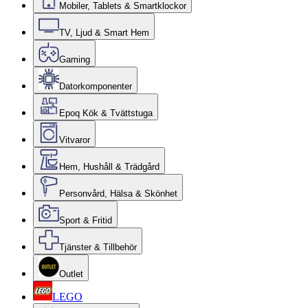
Mobiler, Tablets & Smartklockor
TV, Ljud & Smart Hem
Gaming
Datorkomponenter
Epoq Kök & Tvättstuga
Vitvaror
Hem, Hushåll & Trädgård
Personvård, Hälsa & Skönhet
Sport & Fritid
Tjänster & Tillbehör
Outlet
LEGO