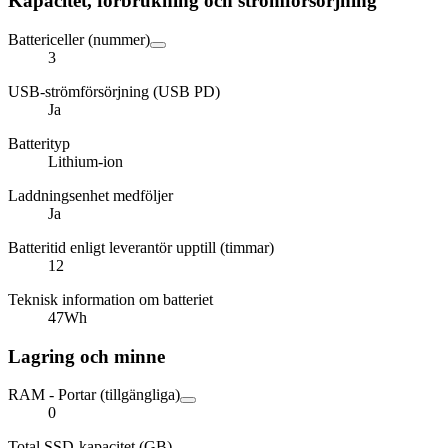
Kapacitet, förbrukning och strömförsörjning
Battericeller (nummer)
3
USB-strömförsörjning (USB PD)
Ja
Batterityp
Lithium-ion
Laddningsenhet medföljer
Ja
Batteritid enligt leverantör upptill (timmar)
12
Teknisk information om batteriet
47Wh
Lagring och minne
RAM - Portar (tillgängliga)
0
Total SSD-kapacitet (GB)