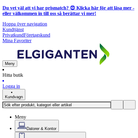
Du vet väl att vi har prismatch? 😍
Klicka här för att läsa mer
-
eller välkommen in till oss så berättar vi mer!
Hoppa över navigation
Kundtjänst
Privatkund
Företagskund
Mina Favoriter
Meny
Hitta butik
Logga in
Kundvagn
Meny
Datorer & Kontor