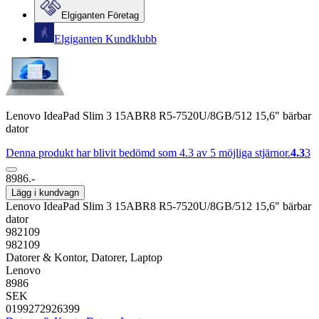
Elgiganten Företag
Elgiganten Kundklubb
Lenovo IdeaPad Slim 3 15ABR8 R5-7520U/8GB/512 15,6" bärbar
dator
Denna produkt har blivit bedömd som 4.3 av 5 möjliga stjärnor.
4.3
3
8986.-
Lägg i kundvagn
Lenovo IdeaPad Slim 3 15ABR8 R5-7520U/8GB/512 15,6" bärbar
dator
982109
982109
Datorer & Kontor, Datorer, Laptop
Lenovo
8986
SEK
0199272926399