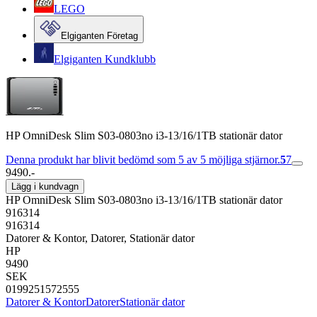
LEGO
Elgiganten Företag
Elgiganten Kundklubb
HP OmniDesk Slim S03-0803no i3-13/16/1TB stationär dator
Denna produkt har blivit bedömd som 5 av 5 möjliga stjärnor.
5
7
9490.-
Lägg i kundvagn
HP OmniDesk Slim S03-0803no i3-13/16/1TB stationär dator
916314
916314
Datorer & Kontor, Datorer, Stationär dator
HP
9490
SEK
0199251572555
Datorer & Kontor
Datorer
Stationär dator