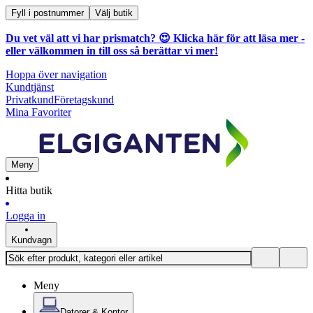
Fyll i postnummer
Välj butik
Du vet väl att vi har prismatch? 😍
Klicka här för att läsa mer
-
eller välkommen in till oss så berättar vi mer!
Hoppa över navigation
Kundtjänst
Privatkund
Företagskund
Mina Favoriter
Meny
Hitta butik
Logga in
Kundvagn
Meny
Datorer & Kontor