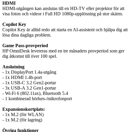
HDMI
HDMI-utgången kan anslutas till en HD-TV eller projektor för att
visa foton och videor i Full HD 1080p-upplösning på stor skärm.
Copilot Key
Copilot Key är alltid redo att starta en AI-assistent och hjälpa dig att
lösa dina dagliga problem.
Game Pass-provperiod
HP OmniDesk levereras med en tre månaders provperiod som ger
dig åtkomst till över 100 spel.
Anslutning
- 1x DisplayPort 1.4a-utgång
- 1x HDMI 1.4b-port
- 1x USB-C 3.2 Gen2-portar
- 3x USB-A 3.2 Gen1-portar
- Wi-Fi 6 (802.11ax), Bluetooth 5.4
- 1 kombinerad hörlurs-/mikrofonport
Expansionskortplats:
- 1x M.2 (för WLAN)
- 1x M.2 (för lagring)
Övriga funktioner