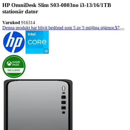
HP OmniDesk Slim S03-0803no i3-13/16/1TB
stationär dator
Varukod
916314
Denna produkt har blivit bedömd som 5 av 5 möjliga stjärnor.
5
7