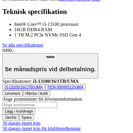
Teknisk specifikation
Intel® Core™ i3-13100 processor
16GB DDR4 RAM
1 TB M.2 PCIe NVMe SSD Gen 4
Se alla specifikationer
9490.-
Se månadspris vid delbetalning.
Specifikationer
:
i3-13100/16/1TB/UMA
i3-13100/16/1TB/UMA
PEN-300/8/512/UMA
Leverans
Hämta i butik
Ange postnummer för leveransinformation
Lägg i kundvagn
Jämför
Spara
30 dagars öppet köp
50 dagars öppet köp för klubbmedlemmar