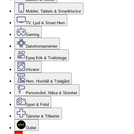
Mobiler, Tablets & Smartklockor
TV, Ljud & Smart Hem
Gaming
Datorkomponenter
Epoq Kök & Tvättstuga
Vitvaror
Hem, Hushåll & Trädgård
Personvård, Hälsa & Skönhet
Sport & Fritid
Tjänster & Tillbehör
Outlet