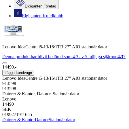
Elgiganten Företag
Elgiganten Kundklubb
Lenovo IdeaCentre i5-13/16/1TB 27" AIO stationär dator
Denna produkt har blivit bedömd som 4.3 av 5 möjliga stjärnor.
4.3
7
14490.-
Lägg i kundvagn
Lenovo IdeaCentre i5-13/16/1TB 27" AIO stationär dator
913598
913598
Datorer & Kontor, Datorer, Stationär dator
Lenovo
14490
SEK
0199271911655
Datorer & Kontor
Datorer
Stationär dator