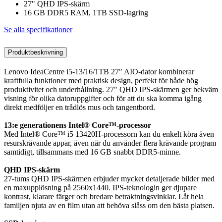
27" QHD IPS-skärm
16 GB DDR5 RAM, 1TB SSD-lagring
Se alla specifikationer
Produktbeskrivning
Lenovo IdeaCentre i5-13/16/1TB 27" AIO-dator kombinerar
kraftfulla funktioner med praktisk design, perfekt för både hög
produktivitet och underhållning. 27" QHD IPS-skärmen ger bekväm
visning för olika datoruppgifter och för att du ska komma igång
direkt medföljer en trådlös mus och tangentbord.
13:e generationens Intel® Core™-processor
Med Intel® Core™ i5 13420H-processorn kan du enkelt köra även
resurskrävande appar, även när du använder flera krävande program
samtidigt, tillsammans med 16 GB snabbt DDR5-minne.
QHD IPS-skärm
27-tums QHD IPS-skärmen erbjuder mycket detaljerade bilder med
en maxupplösning på 2560x1440. IPS-teknologin ger djupare
kontrast, klarare färger och bredare betraktningsvinklar. Låt hela
familjen njuta av en film utan att behöva slåss om den bästa platsen.