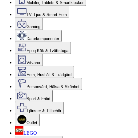
Mobiler, Tablets & Smartklockor
TV, Ljud & Smart Hem
Gaming
Datorkomponenter
Epoq Kök & Tvättstuga
Vitvaror
Hem, Hushåll & Trädgård
Personvård, Hälsa & Skönhet
Sport & Fritid
Tjänster & Tillbehör
Outlet
LEGO