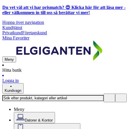
Du vet väl att vi har prismatch? 😍
Klicka här för att läsa mer
-
eller välkommen in till oss så berättar vi mer!
Hoppa över navigation
Kundtjänst
Privatkund
Företagskund
Mina Favoriter
Meny
Hitta butik
Logga in
Kundvagn
Meny
Datorer & Kontor