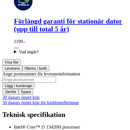
Förlängd garanti för stationär dator
(upp till total 5 år)
1199.-
Vad ingår?
Visa fler
Leverans
Hämta i butik
Ange postnummer för leveransinformation
Lägg i kundvagn
Jämför
Spara
30 dagars öppet köp
50 dagars öppet köp för klubbmedlemmar
Teknisk specifikation
Intel® Core™ i5 13420H processor