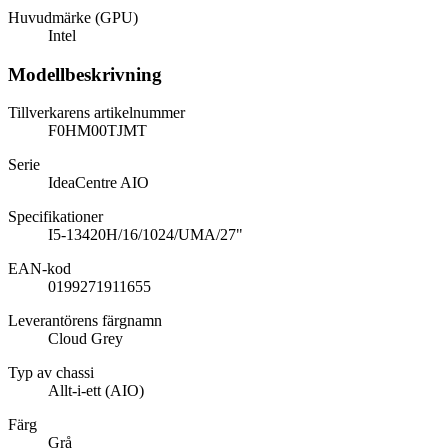
Huvudmärke (GPU)
Intel
Modellbeskrivning
Tillverkarens artikelnummer
F0HM00TJMT
Serie
IdeaCentre AIO
Specifikationer
I5-13420H/16/1024/UMA/27"
EAN-kod
0199271911655
Leverantörens färgnamn
Cloud Grey
Typ av chassi
Allt-i-ett (AIO)
Färg
Grå