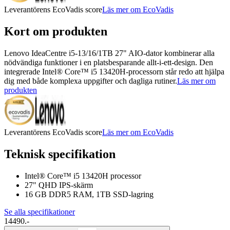
Leverantörens EcoVadis score
Läs mer om EcoVadis
Kort om produkten
Lenovo IdeaCentre i5-13/16/1TB 27" AIO-dator kombinerar alla
nödvändiga funktioner i en platsbesparande allt-i-ett-design. Den
integrerade Intel® Core™ i5 13420H-processorn står redo att hjälpa
dig med både komplexa uppgifter och dagliga rutiner.
Läs mer om
produkten
Leverantörens EcoVadis score
Läs mer om EcoVadis
Teknisk specifikation
Intel® Core™ i5 13420H processor
27" QHD IPS-skärm
16 GB DDR5 RAM, 1TB SSD-lagring
Se alla specifikationer
14490.-