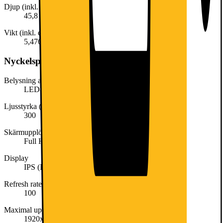
Djup (inkl. emballage)
45,8 cm
Vikt (inkl. emballage)
5,476 kg
Nyckelspecifikation
Belysning av skärm
LED-bakbelyst
Ljusstyrka (Nit)
300
Skärmupplösning
Full HD (1080p)
Display
IPS (In-Plane Switching)
Refresh rate (Hz)
100
Maximal upplösning
1920x1080