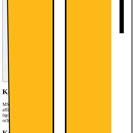
Kort om produkten
MSI PRO MP273A FHD 27”-skärm är perfekt för alla dina
affärsbehov. Koda, programmera och designa utan att anstränga dina
ögon tack vare flera ögonskyddsteknologier, och njut av rika färger
och detaljer på FHD IPS-skärmen.
Läs mer om produkten