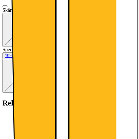
Skärmstorlek (tum)
:
27
Exakt kombination saknas
23.8
27
Specifikationer
:
1920x1080 | IPS | 100Hz | 1ms | 27
1920x1080 | IPS | 100Hz | 1ms | 27
Exakt kombination s
1920x1080 | VA | 100Hz | 1ms | 23,8
Rekommenderade tillbehör: