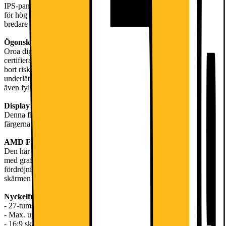
IPS-panelen på 27 tum erbjuder skarp Full HD 1080p-upplösning
för hög detaljnivå. IPS-teknik ger djupare kontrast, ljusare färger och
bredare betraktningsvinklar.
Ögonskyddsteknik
Oroa dig inte för att anstränga dina ögon. Skärmen är TÜV-
certifierad för att skydda dina ögon, medan Anti-Flicker-tekniken tar
bort risken för ögontrötthet. Less Blue Light PRO-teknologi
underlättar inte bara påfrestningen på dina ögon, utan bibehåller
även fylliga färger och exakta detaljer.
Display Kit
Denna flexibla programvara gör att du kan välja de bästa verktygen,
färgerna och visningslägena för den uppgift du behöver arbeta med.
AMD FreeSync
Den här tekniken synkroniserar bildskärmens uppdateringsfrekvens
med grafikkortets för att minimera stamning, screen traing och
fördröjning, så att du kan njuta av flytande och skarpa rörelser på
skärmen oavsett vad.
Nyckelfunktioner
- 27-tums IPS-skärm
- Max. upplösning för FHD (1920x1080)
- 16:9 skärmförhållande