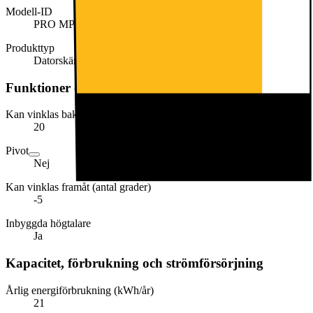
Modell-ID
PRO MP273A
Produkttyp
Datorskärm
Funktioner och egenskaper
Kan vinklas bakåt (antal grader)
20
Pivot
Nej
Kan vinklas framåt (antal grader)
-5
Inbyggda högtalare
Ja
Kapacitet, förbrukning och strömförsörjning
Årlig energiförbrukning (kWh/år)
21