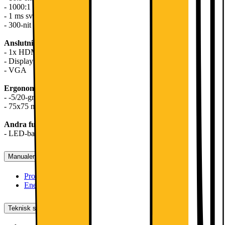
- 1000:1 kontrastförhållande
- 1 ms svarstid
- 300-nit ljusstyrka
Anslutningsmöjligheter
- 1x HDMI 1.4b
- DisplayPort 1.2a
- VGA
Ergonomi
- -5/20-graders lutning
- 75x75 mm VESA väggfäste
Andra funktioner
- LED-bakgrundsbelysning
Manualer, Nedladdningar, Reklamation & Support
Produktinformation(engelska)
[
pdf
]
Energimärkning
[
pdf
]
Teknisk specifikation