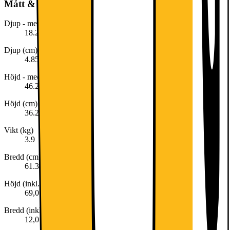
Mått & vikt
Djup - med stativ (cm)
18.2
Djup (cm)
4.85
Höjd - med stativ (cm)
46.26
Höjd (cm)
36.25
Vikt (kg)
3.9
Bredd (cm)
61.35
Höjd (inkl. emballage)
69,0 cm
Bredd (inkl. emballage)
12,0 cm