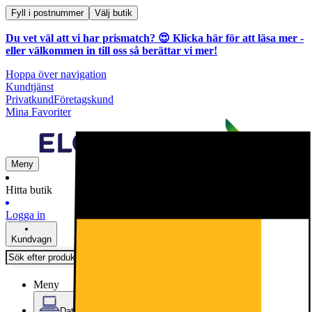
Fyll i postnummer
Välj butik
Du vet väl att vi har prismatch? 😍
Klicka här för att läsa mer
-
eller välkommen in till oss så berättar vi mer!
Hoppa över navigation
Kundtjänst
Privatkund
Företagskund
Mina Favoriter
Meny
Hitta butik
Logga in
Kundvagn
Meny
Datorer & Kontor