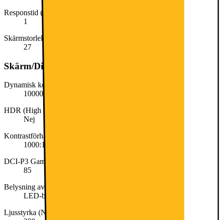
Responstid (ms)
1
Skärmstorlek (tum)
27
Skärm/Display
Dynamisk kontrast (Dynamic contrast ratio)
100000000:1
HDR (High Dynamic Range)
Nej
Kontrastförhållande (Contrast ratio)
1000:1
DCI-P3 Gamut (%)
85
Belysning av skärm
LED-bakbelyst
Ljusstyrka (Nit)