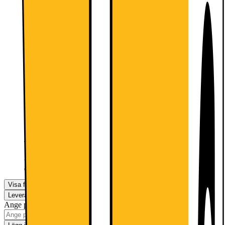
Essentials Single Spring
bildskärmsarm (svart)
699.-
Essentials Single Static
monteringssystem för bildskärm
(svart)
299.-
509.-
Visa fler
Leverans
Hämta i butik
Ange postnummer för leveransinformation