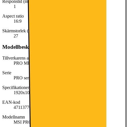
Responstid (ms)
1
Aspect ratio
16:9
Skärmstorlek (tum)
27
Modellbeskrivning
Tillverkarens artikelnummer
PRO MP273A
Serie
PRO series
Specifikationer
1920x1080 | IPS | 100Hz | 1ms | 27
EAN-kod
4711377035101
Modellnamn
MSI PRO MP273A