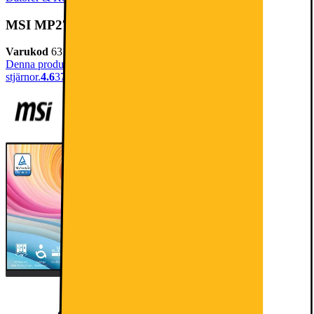
MSI MP273A 27/FHD/IPS/100Hz/1ms
Varukod
631863
Denna produkt har blivit bedömd som 4.6 av 5 möjliga
stjärnor.
4.6
37