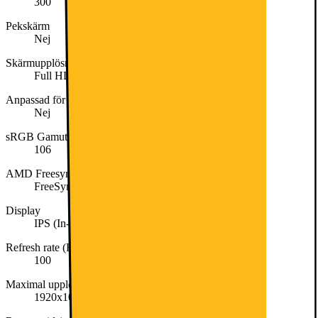
300
Pekskärm
Nej
Skärmupplösning
Full HD (1080p)
Anpassad för spel/gaming
Nej
sRGB Gamut (%)
106
AMD Freesync
FreeSync
Display
IPS (In-Plane Switching)
Refresh rate (Hz)
100
Maximal upplösning
1920x1080