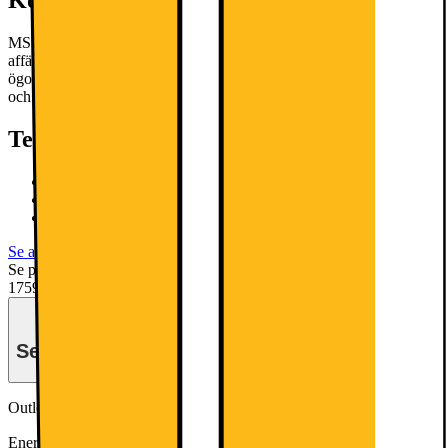
Kort om produkten
MSI PRO MP273A FHD 27”-skärm är perfekt för alla dina
affärsbehov. Koda, programmera och designa utan att anstränga dina
ögon tack vare flera ögonskyddsteknologier, och njut av rika färger
och detaljer på FHD IPS-skärmen.
Läs mer om produkten
Teknisk specifikation
27”, FHD-upplösning, IPS-panel
100Hz uppdateringsfrekvens
DisplayPort 1.2a, HDMI 1.4b
Se alla specifikationer
Se pris utan moms?
Gå till Elgiganten företag.
1759.-
Se månadspris vid delbetalning.
Outlet-pris
Från 1319.-
Energiklass
Produktinformationsblad