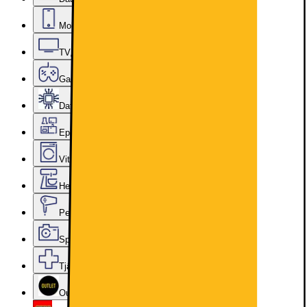
Mobiler, Tablets & Smartklockor
TV, Ljud & Smart Hem
Gaming
Datorkomponenter
Epoq Kök & Tvättstuga
Vitvaror
Hem, Hushåll & Trädgård
Personvård, Hälsa & Skönhet
Sport & Fritid
Tjänster & Tillbehör
Outlet