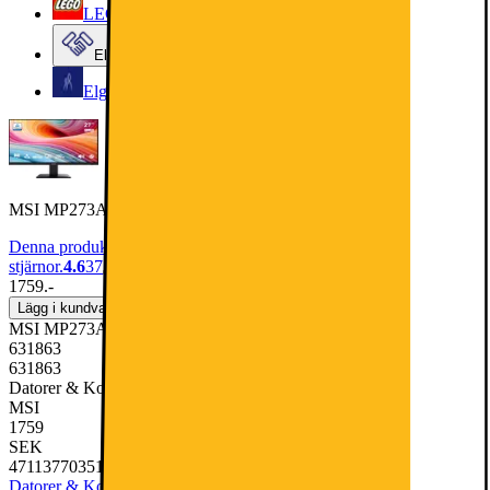
LEGO
Elgiganten Företag
Elgiganten Kundklubb
MSI MP273A 27/FHD/IPS/100Hz/1ms
Denna produkt har blivit bedömd som 4.6 av 5 möjliga
stjärnor.
4.6
37
1759.-
Lägg i kundvagn
MSI MP273A 27/FHD/IPS/100Hz/1ms
631863
631863
Datorer & Kontor, Skärmar & Tillbehör, Datorskärm
MSI
1759
SEK
4711377035101
Datorer & Kontor
Skärmar & Tillbehör
Datorskärm