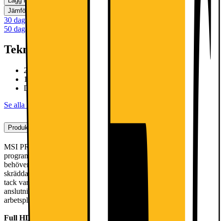
Lägg i kundvagn
Jämför
Spara
30 dagars öppet köp
50 dagars öppet köp för klubbmedlemmar
Teknisk specifikation
27”, FHD-upplösning, IPS-panel
100Hz uppdateringsfrekvens
DisplayPort 1.2a, HDMI 1.4b
Se alla specifikationer
Produktbeskrivning
MSI PRO MP273A FHD 27” bildskärm är optimerad för
programmering, kodning och webbdesign med alla verktyg du
behöver för jobbet. Display Kit är en praktisk programvara
skräddarsydd efter dina behov, och dina ögon kommer att skyddas
tack vare flera ögonskyddstekniker. Med flera
anslutningsmöjligheter är denna bildskärm perfekt för alla
arbetsplatser.
Full HD IPS-panel