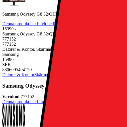
Samsung Odyssey G8 32/QHD/OLED/240Hz/0,03ms/HAS
Denna produkt har blivit bedömd som 4.8 av 5 möjliga stjärnor.
4.8
13
15990.-
Samsung Odyssey G8 32/QHD/OLED/240Hz/0,03ms/HAS
777152
777152
Datorer & Kontor, Skärmar & Tillbehör, Datorskärm
Samsung
15990
SEK
8806095494159
Datorer & Kontor
Skärmar & Tillbehör
Datorskärm
Samsung Odyssey G8 32/QHD/OLED/240Hz/0,03ms
Varukod
777152
Denna produkt har blivit bedömd som 4.8 av 5 möjliga stjärnor.
4.8
13