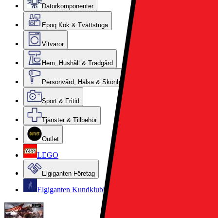
Datorkomponenter
Epoq Kök & Tvättstuga
Vitvaror
Hem, Hushåll & Trädgård
Personvård, Hälsa & Skönhet
Sport & Fritid
Tjänster & Tillbehör
Outlet
LEGO
Elgiganten Företag
Elgiganten Kundklubb