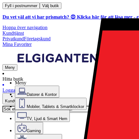
Fyll i postnummer
Välj butik
Du vet väl att vi har prismatch? 😍
Klicka här för att läsa mer
- e
Hoppa över navigation
Kundtjänst
Privatkund
Företagskund
Mina Favoriter
Meny
Hitta butik
Meny
Logga in
Datorer & Kontor
Kundvagn
Mobiler, Tablets & Smartklockor
TV, Ljud & Smart Hem
Gaming