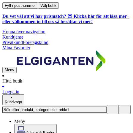
Fyll i postnummer
Välj butik
Du vet väl att vi har prismatch? 😍
Klicka här för att läsa mer
-
eller välkommen in till oss så berättar vi mer!
Hoppa över navigation
Kundtjänst
Privatkund
Företagskund
Mina Favoriter
Meny
Hitta butik
Logga in
Kundvagn
Meny
Datorer & Kontor