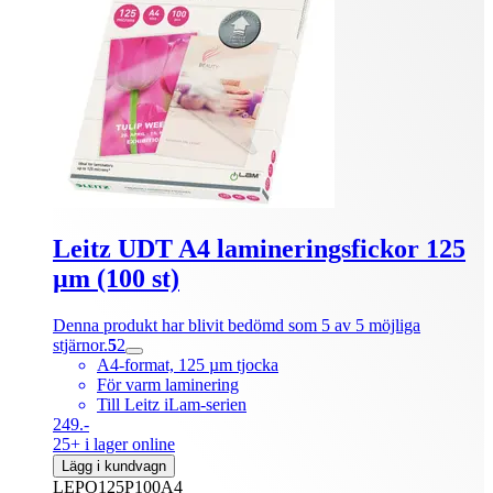
Leitz UDT A4 lamineringsfickor 125
µm (100 st)
Denna produkt har blivit bedömd som 5 av 5 möjliga
stjärnor.
5
2
A4-format, 125 µm tjocka
För varm laminering
Till Leitz iLam-serien
249.-
25+ i lager online
Lägg i kundvagn
LEPO125P100A4