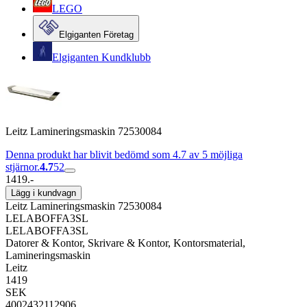
LEGO
Elgiganten Företag
Elgiganten Kundklubb
Leitz Lamineringsmaskin 72530084
Denna produkt har blivit bedömd som 4.7 av 5 möjliga
stjärnor.
4.7
52
1419.-
Lägg i kundvagn
Leitz Lamineringsmaskin 72530084
LELABOFFA3SL
LELABOFFA3SL
Datorer & Kontor, Skrivare & Kontor, Kontorsmaterial,
Lamineringsmaskin
Leitz
1419
SEK
4002432112906