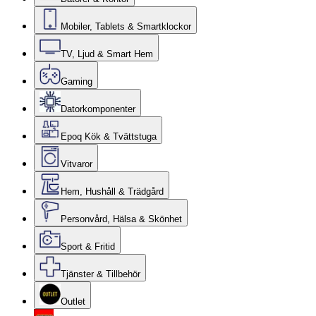
Mobiler, Tablets & Smartklockor
TV, Ljud & Smart Hem
Gaming
Datorkomponenter
Epoq Kök & Tvättstuga
Vitvaror
Hem, Hushåll & Trädgård
Personvård, Hälsa & Skönhet
Sport & Fritid
Tjänster & Tillbehör
Outlet