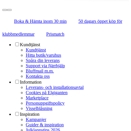
Boka & Hämta inom 30 min
50 dagars öppet köp för
klubbmedlemmar
Prismatch
Kundtjänst
Kundtjänst
Hitta butik/varuhus
Spåra din leverans
Support via fjärrhjälp
Bluffmail m.m.
Kontakta oss
Information
Leverans- och installationsavtal
Cookies på Elgiganten
Marketplace
Personuppgiftspolicy
Visselblåsning
Inspiration
Kampanjer
Guider & inspiration
Julklappstips 2026