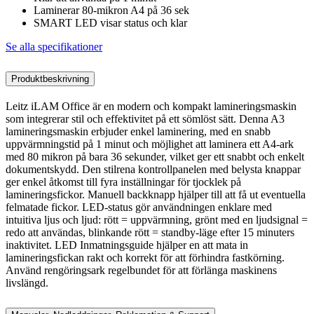
Laminerar 80-mikron A4 på 36 sek
SMART LED visar status och klar
Se alla specifikationer
Produktbeskrivning
Leitz iLAM Office är en modern och kompakt lamineringsmaskin
som integrerar stil och effektivitet på ett sömlöst sätt. Denna A3
lamineringsmaskin erbjuder enkel laminering, med en snabb
uppvärmningstid på 1 minut och möjlighet att laminera ett A4-ark
med 80 mikron på bara 36 sekunder, vilket ger ett snabbt och enkelt
dokumentskydd. Den stilrena kontrollpanelen med belysta knappar
ger enkel åtkomst till fyra inställningar för tjocklek på
lamineringsfickor. Manuell backknapp hjälper till att få ut eventuella
felmatade fickor. LED-status gör användningen enklare med
intuitiva ljus och ljud: rött = uppvärmning, grönt med en ljudsignal =
redo att användas, blinkande rött = standby-läge efter 15 minuters
inaktivitet. LED Inmatningsguide hjälper en att mata in
lamineringsfickan rakt och korrekt för att förhindra fastkörning.
Använd rengöringsark regelbundet för att förlänga maskinens
livslängd.