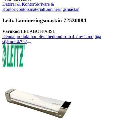
Datorer & Kontor
Skrivare &
Kontor
Kontorsmaterial
Lamineringsmaskin
Leitz Lamineringsmaskin 72530084
Varukod
LELABOFFA3SL
Denna produkt har blivit bedömd som 4.7 av 5 möjliga
stjärnor.
4.7
52