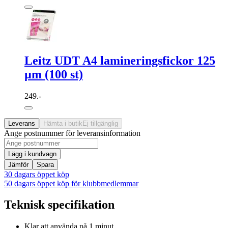
Leitz UDT A4 lamineringsfickor 125
µm (100 st)
249.-
Leverans
Hämta i butik
Ej tillgänglig
Ange postnummer för leveransinformation
Lägg i kundvagn
Jämför
Spara
30 dagars öppet köp
50 dagars öppet köp för klubbmedlemmar
Teknisk specifikation
Klar att använda på 1 minut