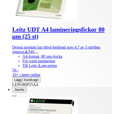
Leitz UDT A4 lamineringsfickor 80
µm (25 st)
Denna produkt har blivit bedömd som 4.7 av 5 möjliga
stjärnor.
4.7
49
A4-format, 80 µm tjocka
För varm laminering
Till Leitz iLam-serien
59.-
10+ i lager online
Lägg i kundvagn
LEPO80P25A4
Jämför