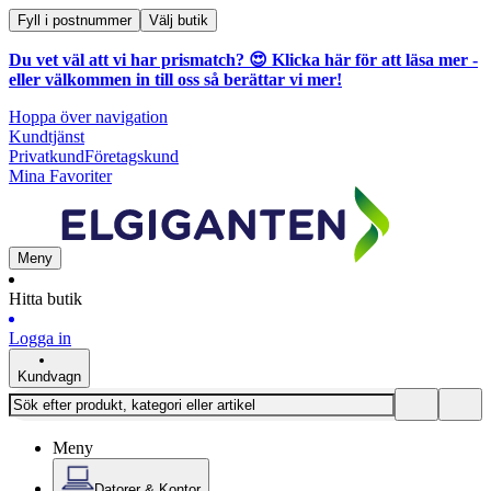
Fyll i postnummer
Välj butik
Du vet väl att vi har prismatch? 😍
Klicka här för att läsa mer
-
eller välkommen in till oss så berättar vi mer!
Hoppa över navigation
Kundtjänst
Privatkund
Företagskund
Mina Favoriter
Meny
Hitta butik
Logga in
Kundvagn
Meny
Datorer & Kontor