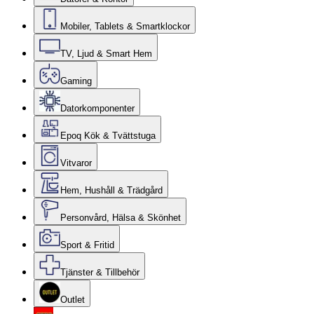
Mobiler, Tablets & Smartklockor
TV, Ljud & Smart Hem
Gaming
Datorkomponenter
Epoq Kök & Tvättstuga
Vitvaror
Hem, Hushåll & Trädgård
Personvård, Hälsa & Skönhet
Sport & Fritid
Tjänster & Tillbehör
Outlet