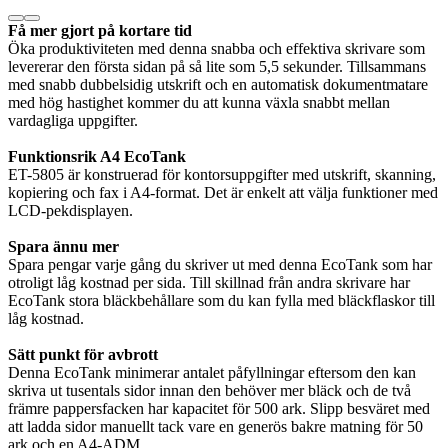
Få mer gjort på kortare tid
Öka produktiviteten med denna snabba och effektiva skrivare som
levererar den första sidan på så lite som 5,5 sekunder. Tillsammans
med snabb dubbelsidig utskrift och en automatisk dokumentmatare
med hög hastighet kommer du att kunna växla snabbt mellan
vardagliga uppgifter.
Funktionsrik A4 EcoTank
ET-5805 är konstruerad för kontorsuppgifter med utskrift, skanning,
kopiering och fax i A4-format. Det är enkelt att välja funktioner med
LCD-pekdisplayen.
Spara ännu mer
Spara pengar varje gång du skriver ut med denna EcoTank som har
otroligt låg kostnad per sida. Till skillnad från andra skrivare har
EcoTank stora bläckbehållare som du kan fylla med bläckflaskor till
låg kostnad.
Sätt punkt för avbrott
Denna EcoTank minimerar antalet påfyllningar eftersom den kan
skriva ut tusentals sidor innan den behöver mer bläck och de två
främre pappersfacken har kapacitet för 500 ark. Slipp besväret med
att ladda sidor manuellt tack vare en generös bakre matning för 50
ark och en A4-ADM.