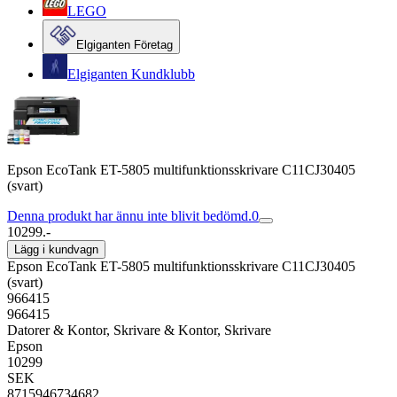
LEGO
Elgiganten Företag
Elgiganten Kundklubb
Epson EcoTank ET-5805 multifunktionsskrivare C11CJ30405
(svart)
Denna produkt har ännu inte blivit bedömd.
0
10299.-
Lägg i kundvagn
Epson EcoTank ET-5805 multifunktionsskrivare C11CJ30405
(svart)
966415
966415
Datorer & Kontor, Skrivare & Kontor, Skrivare
Epson
10299
SEK
8715946734682