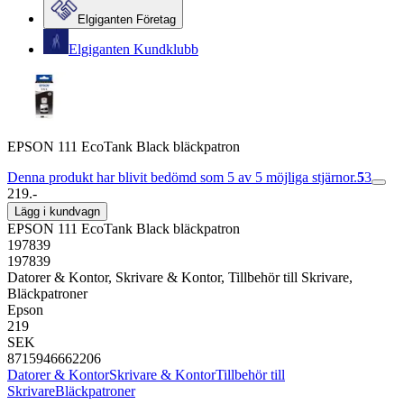
Elgiganten Företag
Elgiganten Kundklubb
EPSON 111 EcoTank Black bläckpatron
Denna produkt har blivit bedömd som 5 av 5 möjliga stjärnor.
5
3
219.-
Lägg i kundvagn
EPSON 111 EcoTank Black bläckpatron
197839
197839
Datorer & Kontor, Skrivare & Kontor, Tillbehör till Skrivare,
Bläckpatroner
Epson
219
SEK
8715946662206
Datorer & Kontor
Skrivare & Kontor
Tillbehör till
Skrivare
Bläckpatroner