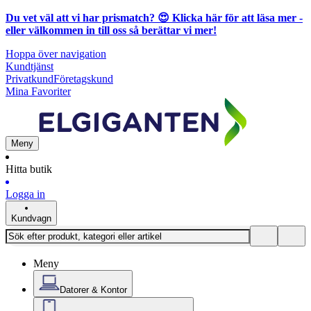
Du vet väl att vi har prismatch? 😍
Klicka här för att läsa mer
-
eller välkommen in till oss så berättar vi mer!
Hoppa över navigation
Kundtjänst
Privatkund
Företagskund
Mina Favoriter
Meny
Hitta butik
Logga in
Kundvagn
Meny
Datorer & Kontor