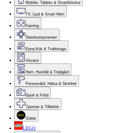
Mobiler, Tablets & Smartklockor
TV, Ljud & Smart Hem
Gaming
Datorkomponenter
Epoq Kök & Tvättstuga
Vitvaror
Hem, Hushåll & Trädgård
Personvård, Hälsa & Skönhet
Sport & Fritid
Tjänster & Tillbehör
Outlet
LEGO