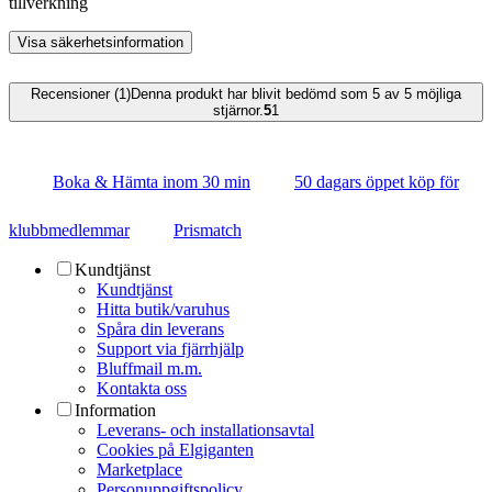
tillverkning
Visa säkerhetsinformation
Recensioner (1)
Denna produkt har blivit bedömd som 5 av 5 möjliga
stjärnor.
5
1
Boka & Hämta inom 30 min
50 dagars öppet köp för
klubbmedlemmar
Prismatch
Kundtjänst
Kundtjänst
Hitta butik/varuhus
Spåra din leverans
Support via fjärrhjälp
Bluffmail m.m.
Kontakta oss
Information
Leverans- och installationsavtal
Cookies på Elgiganten
Marketplace
Personuppgiftspolicy