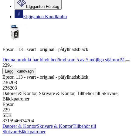
Elgiganten Företag
Elgiganten Kundklubb
Epson 113 - svart - original - påfyllnadsbläck
Denna produkt har blivit bedömd som 5 av 5 möjliga stjärnor.
5
1
229.-
Lägg i kundvagn
Epson 113 - svart - original - påfyllnadsbläck
236203
236203
Datorer & Kontor, Skrivare & Kontor, Tillbehör till Skrivare,
Bläckpatroner
Epson
229
SEK
8715946674704
Datorer & Kontor
Skrivare & Kontor
Tillbehör till
Skrivare
Bläckpatroner