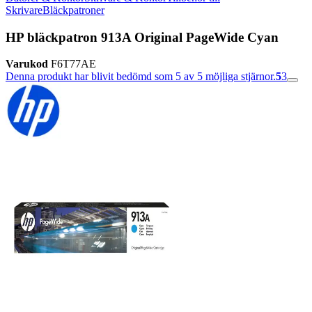
Skrivare
Bläckpatroner
HP bläckpatron 913A Original PageWide Cyan
Varukod
F6T77AE
Denna produkt har blivit bedömd som 5 av 5 möjliga stjärnor.
5
3