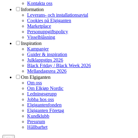
Kontakta oss
Information
Leverans- och installationsavtal
Cookies på Elgiganten
Marketplace
Personuppgiftspolicy
Visselblåsning
Inspiration
Kampanjer
Guider & inspiration
Julklappstips 2026
Black Friday / Black Week 2026
Mellandagsrea 2026
Om Elgiganten
Om oss
Om Elkjøp Nordic
Ledningsgrupp
Jobba hos oss
Elgigantenfonden
Elgiganten Företag
Kundklubb
Pressrum
Hållbarhet