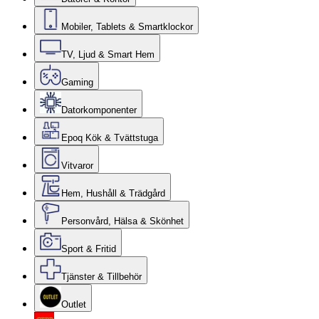
Mobiler, Tablets & Smartklockor
TV, Ljud & Smart Hem
Gaming
Datorkomponenter
Epoq Kök & Tvättstuga
Vitvaror
Hem, Hushåll & Trädgård
Personvård, Hälsa & Skönhet
Sport & Fritid
Tjänster & Tillbehör
Outlet