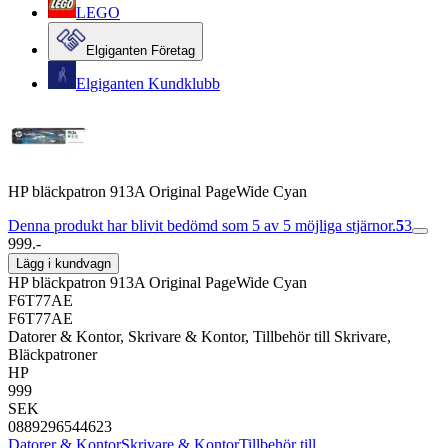
LEGO
Elgiganten Företag
Elgiganten Kundklubb
HP bläckpatron 913A Original PageWide Cyan
Denna produkt har blivit bedömd som 5 av 5 möjliga stjärnor.
5
3
999.-
Lägg i kundvagn
HP bläckpatron 913A Original PageWide Cyan
F6T77AE
F6T77AE
Datorer & Kontor, Skrivare & Kontor, Tillbehör till Skrivare,
Bläckpatroner
HP
999
SEK
0889296544623
Datorer & Kontor
Skrivare & Kontor
Tillbehör till