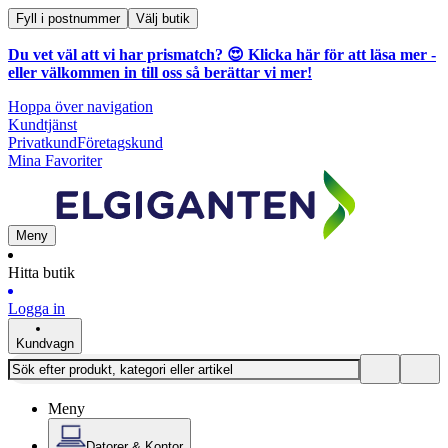
Fyll i postnummer
Välj butik
Du vet väl att vi har prismatch? 😍
Klicka här för att läsa mer
-
eller välkommen in till oss så berättar vi mer!
Hoppa över navigation
Kundtjänst
Privatkund
Företagskund
Mina Favoriter
Meny
Hitta butik
Logga in
Kundvagn
Meny
Datorer & Kontor