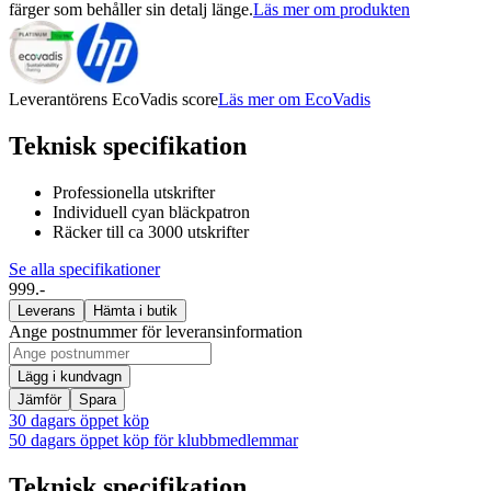
färger som behåller sin detalj länge.
Läs mer om produkten
Leverantörens EcoVadis score
Läs mer om EcoVadis
Teknisk specifikation
Professionella utskrifter
Individuell cyan bläckpatron
Räcker till ca 3000 utskrifter
Se alla specifikationer
999.-
Leverans
Hämta i butik
Ange postnummer för leveransinformation
Lägg i kundvagn
Jämför
Spara
30 dagars öppet köp
50 dagars öppet köp för klubbmedlemmar
Teknisk specifikation