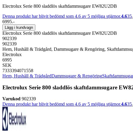
Electrolux Serie 800 sladdlös skaftdammsugare EW82U2DB
Denna produkt har blivit bedömd som 4.6 av 5 möjliga stjärnor.
4.6
35
6995.-
Lägg i kundvagn
Electrolux Serie 800 sladdlös skaftdammsugare EW82U2DB
902339
902339
Hem, Hushåll & Trädgård, Dammsugare & Rengöring, Skaftdammsu
Electrolux
6995
SEK
7333394071558
Hem, Hushåll & Trädgård
Dammsugare & Rengöring
Skaftdammsuga
Electrolux Serie 800 sladdlös skaftdammsugare EW
Varukod
902339
Denna produkt har blivit bedömd som 4.6 av 5 möjliga stjärnor.
4.6
35