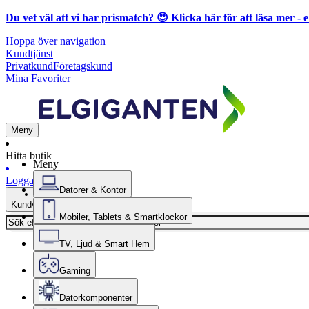
Du vet väl att vi har prismatch? 😍
Klicka här för att läsa mer
- e
Hoppa över navigation
Kundtjänst
Privatkund
Företagskund
Mina Favoriter
Meny
Hitta butik
Meny
Logga in
Datorer & Kontor
Kundvagn
Mobiler, Tablets & Smartklockor
TV, Ljud & Smart Hem
Gaming
Datorkomponenter