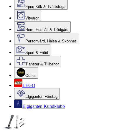
Epoq Kök & Tvättstuga
Vitvaror
Hem, Hushåll & Trädgård
Personvård, Hälsa & Skönhet
Sport & Fritid
Tjänster & Tillbehör
Outlet
LEGO
Elgiganten Företag
Elgiganten Kundklubb