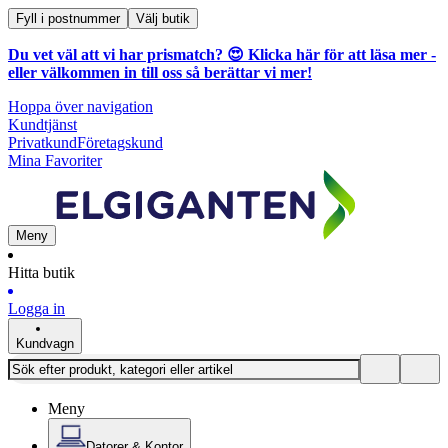
Fyll i postnummer
Välj butik
Du vet väl att vi har prismatch? 😍
Klicka här för att läsa mer
-
eller välkommen in till oss så berättar vi mer!
Hoppa över navigation
Kundtjänst
Privatkund
Företagskund
Mina Favoriter
Meny
Hitta butik
Logga in
Kundvagn
Meny
Datorer & Kontor