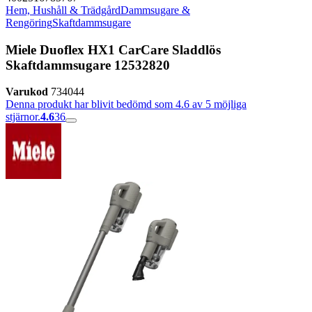
Hem, Hushåll & Trädgård
Dammsugare &
Rengöring
Skaftdammsugare
Miele Duoflex HX1 CarCare Sladdlös
Skaftdammsugare 12532820
Varukod
734044
Denna produkt har blivit bedömd som 4.6 av 5 möjliga
stjärnor.
4.6
36