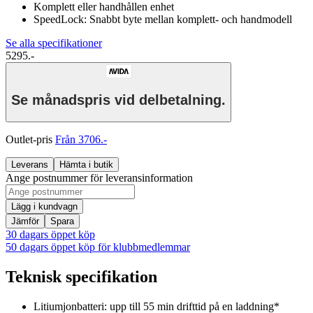
Komplett eller handhållen enhet
SpeedLock: Snabbt byte mellan komplett- och handmodell
Se alla specifikationer
5295.-
Se månadspris vid delbetalning.
Outlet-pris
Från 3706.-
Leverans
Hämta i butik
Ange postnummer för leveransinformation
Lägg i kundvagn
Jämför
Spara
30 dagars öppet köp
50 dagars öppet köp för klubbmedlemmar
Teknisk specifikation
Litiumjonbatteri: upp till 55 min drifttid på en laddning*