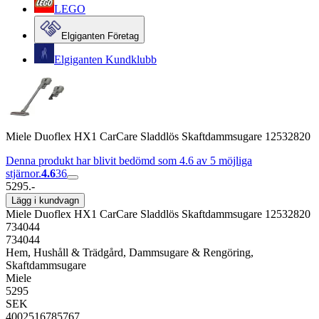
LEGO
Elgiganten Företag
Elgiganten Kundklubb
Miele Duoflex HX1 CarCare Sladdlös Skaftdammsugare 12532820
Denna produkt har blivit bedömd som 4.6 av 5 möjliga
stjärnor.
4.6
36
5295.-
Lägg i kundvagn
Miele Duoflex HX1 CarCare Sladdlös Skaftdammsugare 12532820
734044
734044
Hem, Hushåll & Trädgård, Dammsugare & Rengöring,
Skaftdammsugare
Miele
5295
SEK
4002516785767