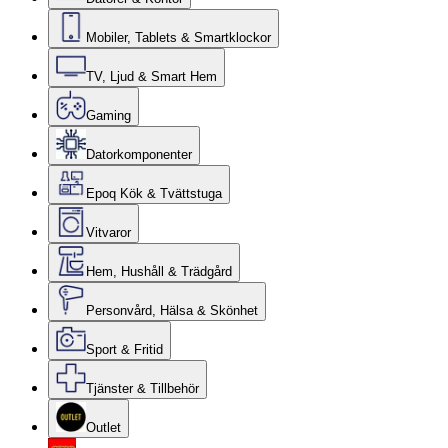
Mobiler, Tablets & Smartklockor
TV, Ljud & Smart Hem
Gaming
Datorkomponenter
Epoq Kök & Tvättstuga
Vitvaror
Hem, Hushåll & Trädgård
Personvård, Hälsa & Skönhet
Sport & Fritid
Tjänster & Tillbehör
Outlet