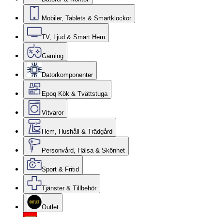
Mobiler, Tablets & Smartklockor
TV, Ljud & Smart Hem
Gaming
Datorkomponenter
Epoq Kök & Tvättstuga
Vitvaror
Hem, Hushåll & Trädgård
Personvård, Hälsa & Skönhet
Sport & Fritid
Tjänster & Tillbehör
Outlet