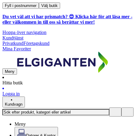
Fyll i postnummer
Välj butik
Du vet väl att vi har prismatch? 😍
Klicka här för att läsa mer
-
eller välkommen in till oss så berättar vi mer!
Hoppa över navigation
Kundtjänst
Privatkund
Företagskund
Mina Favoriter
Meny
Hitta butik
Logga in
Kundvagn
Meny
Datorer & Kontor