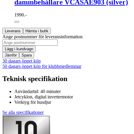
dammbehållare VCASAE903 (silver)
1990.-
Leverans
Hämta i butik
Ange postnummer för leveransinformation
Lägg i kundvagn
Jämför
Spara
30 dagars öppet köp
50 dagars öppet köp för klubbmedlemmar
Teknisk specifikation
Användartid: 40 minuter
Jetcyklon, digital invertermotor
Verktyg för husdjur
Se alla specifikationer