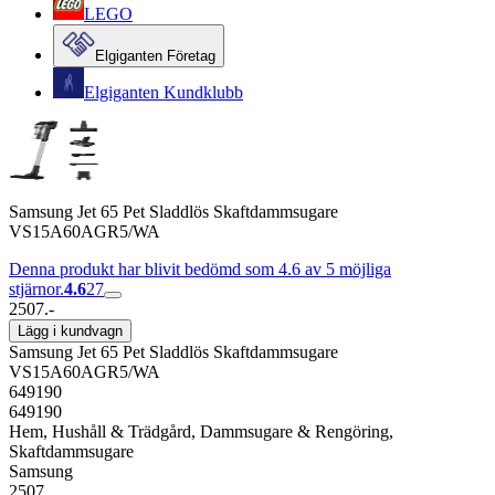
LEGO
Elgiganten Företag
Elgiganten Kundklubb
Samsung Jet 65 Pet Sladdlös Skaftdammsugare
VS15A60AGR5/WA
Denna produkt har blivit bedömd som 4.6 av 5 möjliga
stjärnor.
4.6
27
2507.-
Lägg i kundvagn
Samsung Jet 65 Pet Sladdlös Skaftdammsugare
VS15A60AGR5/WA
649190
649190
Hem, Hushåll & Trädgård, Dammsugare & Rengöring,
Skaftdammsugare
Samsung
2507