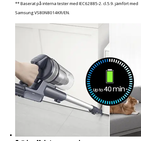
** Baserat på interna tester med IEC62885-2. cl.5.9. jämfört med
Samsung VS80N8014KR/EN.