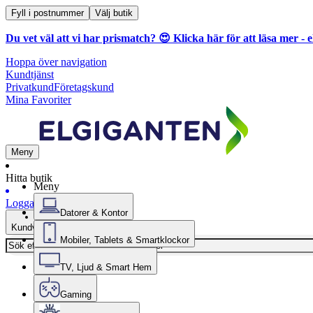
Fyll i postnummer
Välj butik
Du vet väl att vi har prismatch? 😍
Klicka här för att läsa mer
- e
Hoppa över navigation
Kundtjänst
Privatkund
Företagskund
Mina Favoriter
Meny
Hitta butik
Meny
Logga in
Datorer & Kontor
Kundvagn
Mobiler, Tablets & Smartklockor
TV, Ljud & Smart Hem
Gaming