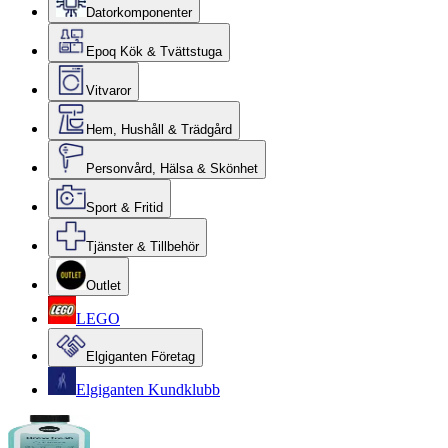
Datorkomponenter
Epoq Kök & Tvättstuga
Vitvaror
Hem, Hushåll & Trädgård
Personvård, Hälsa & Skönhet
Sport & Fritid
Tjänster & Tillbehör
Outlet
LEGO
Elgiganten Företag
Elgiganten Kundklubb