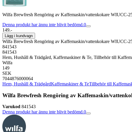
Wilfa Brewfresh Rengöring av Kaffemaskin/vattenkokare WIUCC-2
Denna produkt har ännu inte blivit bedömd.
0
149.-
Lägg i kundvagn
Wilfa Brewfresh Rengöring av Kaffemaskin/vattenkokare WIUCC-2
841543
841543
Hem, Hushåll & Trädgård, Kaffemaskiner & Te, Tillbehör till Kaffem
Wilfa
149
SEK
7044876000064
Hem, Hushåll & Trädgård
Kaffemaskiner & Te
Tillbehör till Kaffema
Wilfa Brewfresh Rengöring av Kaffemaskin/vatten
Varukod
841543
Denna produkt har ännu inte blivit bedömd.
0