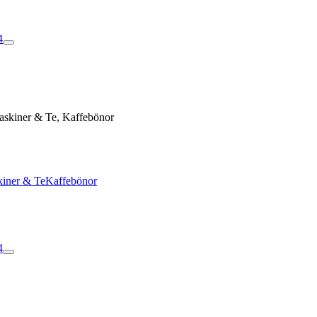
4
maskiner & Te, Kaffebönor
skiner & Te
Kaffebönor
4