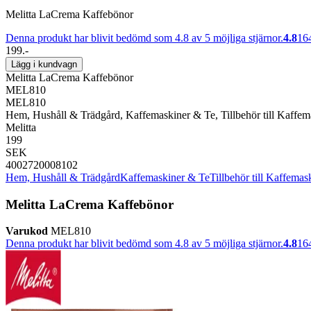
Melitta LaCrema Kaffebönor
Denna produkt har blivit bedömd som 4.8 av 5 möjliga stjärnor.
4.8
16
199.-
Lägg i kundvagn
Melitta LaCrema Kaffebönor
MEL810
MEL810
Hem, Hushåll & Trädgård, Kaffemaskiner & Te, Tillbehör till Kaffe
Melitta
199
SEK
4002720008102
Hem, Hushåll & Trädgård
Kaffemaskiner & Te
Tillbehör till Kaffema
Melitta LaCrema Kaffebönor
Varukod
MEL810
Denna produkt har blivit bedömd som 4.8 av 5 möjliga stjärnor.
4.8
16