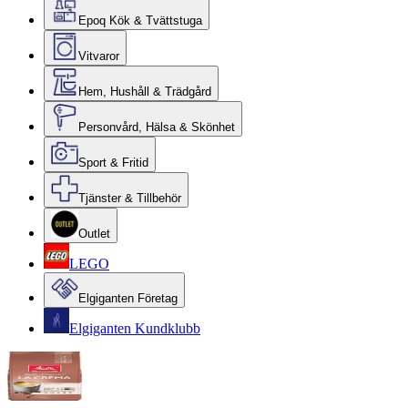
Epoq Kök & Tvättstuga
Vitvaror
Hem, Hushåll & Trädgård
Personvård, Hälsa & Skönhet
Sport & Fritid
Tjänster & Tillbehör
Outlet
LEGO
Elgiganten Företag
Elgiganten Kundklubb