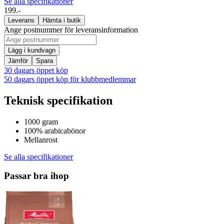
Se alla specifikationer
199.-
Leverans
Hämta i butik
Ange postnummer för leveransinformation
Lägg i kundvagn
Jämför
Spara
30 dagars öppet köp
50 dagars öppet köp för klubbmedlemmar
Teknisk specifikation
1000 gram
100% arabicabönor
Mellanrost
Se alla specifikationer
Passar bra ihop