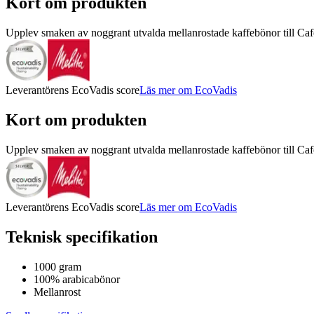
Kort om produkten
Upplev smaken av noggrant utvalda mellanrostade kaffebönor till C
Leverantörens EcoVadis score
Läs mer om EcoVadis
Kort om produkten
Upplev smaken av noggrant utvalda mellanrostade kaffebönor till C
Leverantörens EcoVadis score
Läs mer om EcoVadis
Teknisk specifikation
1000 gram
100% arabicabönor
Mellanrost