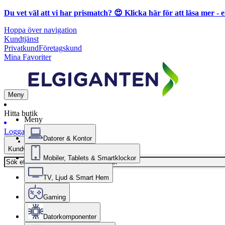
Du vet väl att vi har prismatch? 😍
Klicka här för att läsa mer
- e
Hoppa över navigation
Kundtjänst
Privatkund
Företagskund
Mina Favoriter
Meny
Hitta butik
Meny
Logga in
Datorer & Kontor
Kundvagn
Mobiler, Tablets & Smartklockor
TV, Ljud & Smart Hem
Gaming
Datorkomponenter