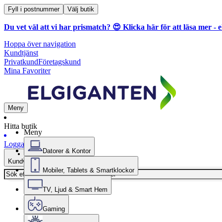
Fyll i postnummer
Välj butik
Du vet väl att vi har prismatch? 😍
Klicka här för att läsa mer
- e
Hoppa över navigation
Kundtjänst
Privatkund
Företagskund
Mina Favoriter
Meny
Hitta butik
Meny
Logga in
Datorer & Kontor
Kundvagn
Mobiler, Tablets & Smartklockor
TV, Ljud & Smart Hem
Gaming