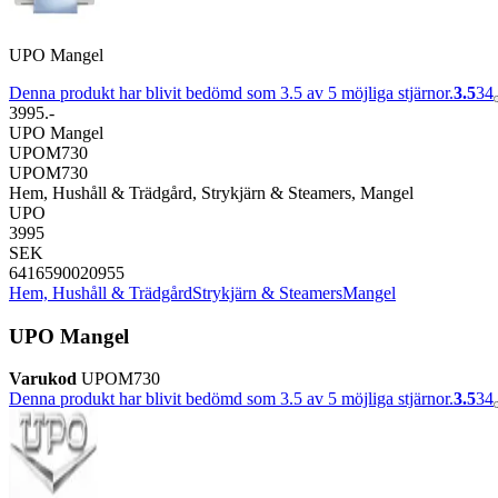
UPO Mangel
Denna produkt har blivit bedömd som 3.5 av 5 möjliga stjärnor.
3.5
34
3995.-
UPO Mangel
UPOM730
UPOM730
Hem, Hushåll & Trädgård, Strykjärn & Steamers, Mangel
UPO
3995
SEK
6416590020955
Hem, Hushåll & Trädgård
Strykjärn & Steamers
Mangel
UPO Mangel
Varukod
UPOM730
Denna produkt har blivit bedömd som 3.5 av 5 möjliga stjärnor.
3.5
34