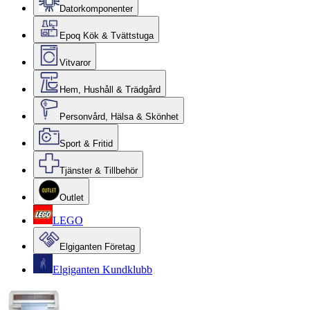
Datorkomponenter
Epoq Kök & Tvättstuga
Vitvaror
Hem, Hushåll & Trädgård
Personvård, Hälsa & Skönhet
Sport & Fritid
Tjänster & Tillbehör
Outlet
LEGO
Elgiganten Företag
Elgiganten Kundklubb