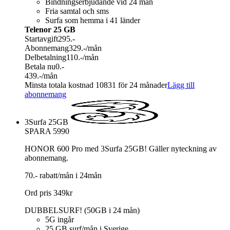
Bindningserbjudande vid 24 mån
Fria samtal och sms
Surfa som hemma i 41 länder
Telenor 25 GB
Startavgift
295.-
Abonnemang
329.-
/mån
Delbetalning
110.-
/mån
Betala nu
0.-
439.-
/mån
Minsta totala kostnad 10831 för 24 månader
Lägg till
abonnemang
3Surfa 25GB
SPARA 5990
HONOR 600 Pro med 3Surfa 25GB! Gäller nyteckning av
abonnemang.
70.- rabatt/mån i 24mån
Ord pris 349kr
DUBBELSURF! (50GB i 24 mån)
5G ingår
25 GB surf/mån i Sverige