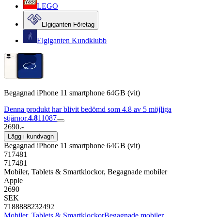
LEGO
Elgiganten Företag
Elgiganten Kundklubb
Begagnad iPhone 11 smartphone 64GB (vit)
Denna produkt har blivit bedömd som 4.8 av 5 möjliga
stjärnor.
4.8
11087
2690.-
Lägg i kundvagn
Begagnad iPhone 11 smartphone 64GB (vit)
717481
717481
Mobiler, Tablets & Smartklockor, Begagnade mobiler
Apple
2690
SEK
7188888232492
Mobiler, Tablets & Smartklockor
Begagnade mobiler