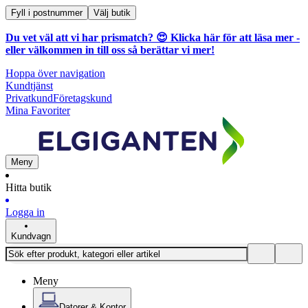
Fyll i postnummer
Välj butik
Du vet väl att vi har prismatch? 😍
Klicka här för att läsa mer
-
eller välkommen in till oss så berättar vi mer!
Hoppa över navigation
Kundtjänst
Privatkund
Företagskund
Mina Favoriter
Meny
Hitta butik
Logga in
Kundvagn
Meny
Datorer & Kontor