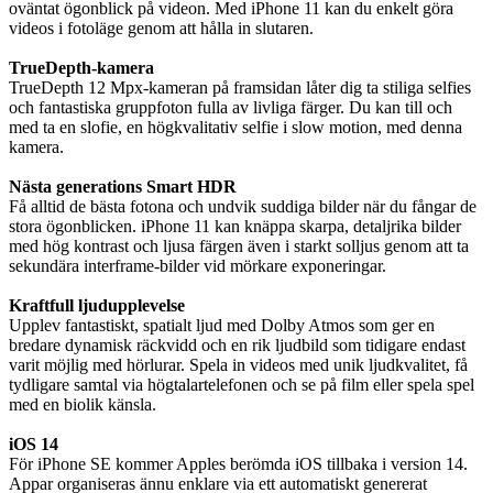
oväntat ögonblick på videon. Med iPhone 11 kan du enkelt göra
videos i fotoläge genom att hålla in slutaren.
TrueDepth-kamera
TrueDepth 12 Mpx-kameran på framsidan låter dig ta stiliga selfies
och fantastiska gruppfoton fulla av livliga färger. Du kan till och
med ta en slofie, en högkvalitativ selfie i slow motion, med denna
kamera.
Nästa generations Smart HDR
Få alltid de bästa fotona och undvik suddiga bilder när du fångar de
stora ögonblicken. iPhone 11 kan knäppa skarpa, detaljrika bilder
med hög kontrast och ljusa färgen även i starkt solljus genom att ta
sekundära interframe-bilder vid mörkare exponeringar.
Kraftfull ljudupplevelse
Upplev fantastiskt, spatialt ljud med Dolby Atmos som ger en
bredare dynamisk räckvidd och en rik ljudbild som tidigare endast
varit möjlig med hörlurar. Spela in videos med unik ljudkvalitet, få
tydligare samtal via högtalartelefonen och se på film eller spela spel
med en biolik känsla.
iOS 14
För iPhone SE kommer Apples berömda iOS tillbaka i version 14.
Appar organiseras ännu enklare via ett automatiskt genererat