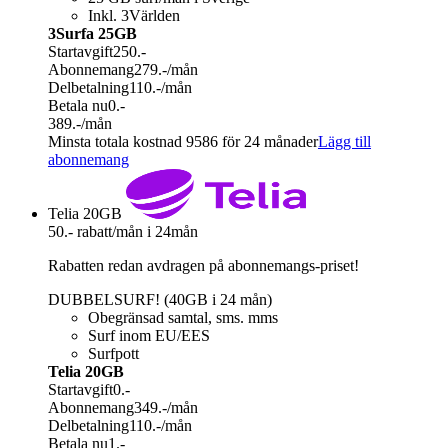
Inkl. 3Världen
3Surfa 25GB
Startavgift
250.-
Abonnemang
279.-
/mån
Delbetalning
110.-
/mån
Betala nu
0.-
389.-
/mån
Minsta totala kostnad 9586 för 24 månader
Lägg till
abonnemang
Telia 20GB
50.- rabatt/mån i 24mån
Rabatten redan avdragen på abonnemangs-priset!
DUBBELSURF! (40GB i 24 mån)
Obegränsad samtal, sms. mms
Surf inom EU/EES
Surfpott
Telia 20GB
Startavgift
0.-
Abonnemang
349.-
/mån
Delbetalning
110.-
/mån
Betala nu
1.-