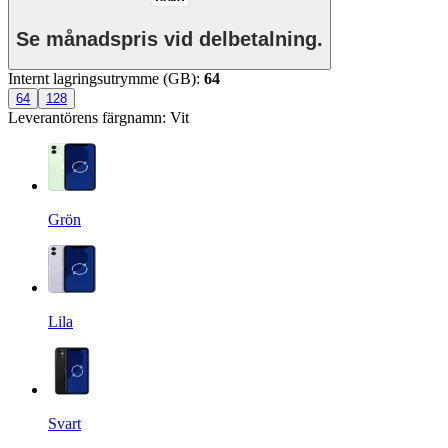
Se månadspris vid delbetalning.
Internt lagringsutrymme (GB)
:
64
64
128
Leverantörens färgnamn
:
Vit
Grön
Lila
Svart