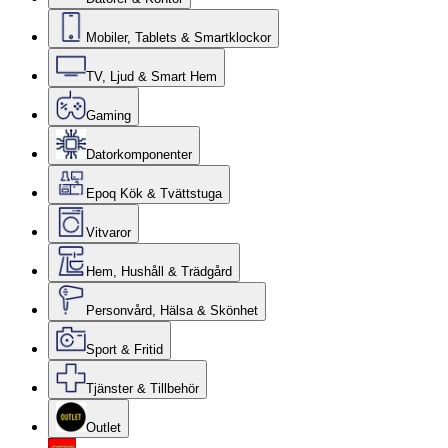
Mobiler, Tablets & Smartklockor
TV, Ljud & Smart Hem
Gaming
Datorkomponenter
Epoq Kök & Tvättstuga
Vitvaror
Hem, Hushåll & Trädgård
Personvård, Hälsa & Skönhet
Sport & Fritid
Tjänster & Tillbehör
Outlet