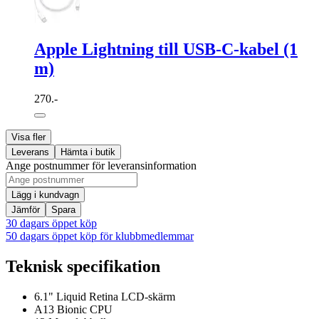
Apple Lightning till USB-C-kabel (1
m)
270.-
Visa fler
Leverans
Hämta i butik
Ange postnummer för leveransinformation
Lägg i kundvagn
Jämför
Spara
30 dagars öppet köp
50 dagars öppet köp för klubbmedlemmar
Teknisk specifikation
6.1" Liquid Retina LCD-skärm
A13 Bionic CPU