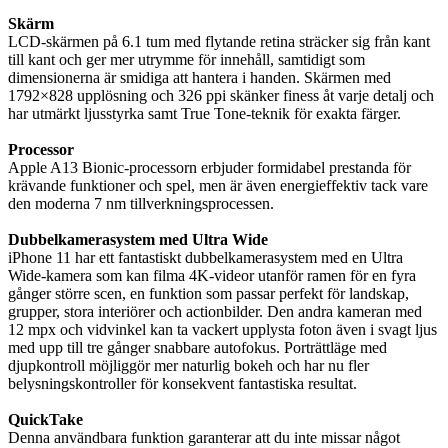
Skärm
LCD-skärmen på 6.1 tum med flytande retina sträcker sig från kant
till kant och ger mer utrymme för innehåll, samtidigt som
dimensionerna är smidiga att hantera i handen. Skärmen med
1792×828 upplösning och 326 ppi skänker finess åt varje detalj och
har utmärkt ljusstyrka samt True Tone-teknik för exakta färger.
Processor
Apple A13 Bionic-processorn erbjuder formidabel prestanda för
krävande funktioner och spel, men är även energieffektiv tack vare
den moderna 7 nm tillverkningsprocessen.
Dubbelkamerasystem med Ultra Wide
iPhone 11 har ett fantastiskt dubbelkamerasystem med en Ultra
Wide-kamera som kan filma 4K-videor utanför ramen för en fyra
gånger större scen, en funktion som passar perfekt för landskap,
grupper, stora interiörer och actionbilder. Den andra kameran med
12 mpx och vidvinkel kan ta vackert upplysta foton även i svagt ljus
med upp till tre gånger snabbare autofokus. Porträttläge med
djupkontroll möjliggör mer naturlig bokeh och har nu fler
belysningskontroller för konsekvent fantastiska resultat.
QuickTake
Denna användbara funktion garanterar att du inte missar något