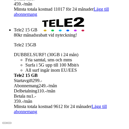
459.-
/mån
Minsta totala kostnad 11017 för 24 månader
Lägg till
abonnemang
Tele2 15 GB
80kr månadsrabatt vid nyteckning!
Tele2 15GB
DUBBELSURF! (30GB i 24 mån)
Fria samtal, sms och mms
Surfa i 5G upp till 100 Mbit/s
All surf ingår inom EU/EES
Tele2 15 GB
Startavgift
299.-
Abonnemang
249.-
/mån
Delbetalning
110.-
/mån
Betala nu
1.-
359.-
/mån
Minsta totala kostnad 9612 för 24 månader
Lägg till
abonnemang