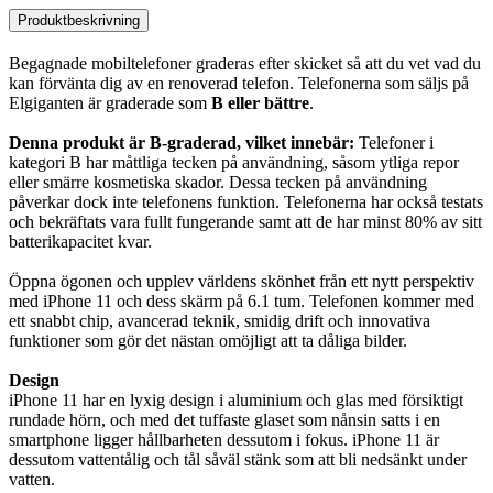
Produktbeskrivning
Begagnade mobiltelefoner graderas efter skicket så att du vet vad du
kan förvänta dig av en renoverad telefon. Telefonerna som säljs på
Elgiganten är graderade som
B eller bättre
.
Denna produkt är B-graderad, vilket innebär:
Telefoner i
kategori B har måttliga tecken på användning, såsom ytliga repor
eller smärre kosmetiska skador. Dessa tecken på användning
påverkar dock inte telefonens funktion. Telefonerna har också testats
och bekräftats vara fullt fungerande samt att de har minst 80% av sitt
batterikapacitet kvar.
Öppna ögonen och upplev världens skönhet från ett nytt perspektiv
med iPhone 11 och dess skärm på 6.1 tum. Telefonen kommer med
ett snabbt chip, avancerad teknik, smidig drift och innovativa
funktioner som gör det nästan omöjligt att ta dåliga bilder.
Design
iPhone 11 har en lyxig design i aluminium och glas med försiktigt
rundade hörn, och med det tuffaste glaset som nånsin satts i en
smartphone ligger hållbarheten dessutom i fokus. iPhone 11 är
dessutom vattentålig och tål såväl stänk som att bli nedsänkt under
vatten.