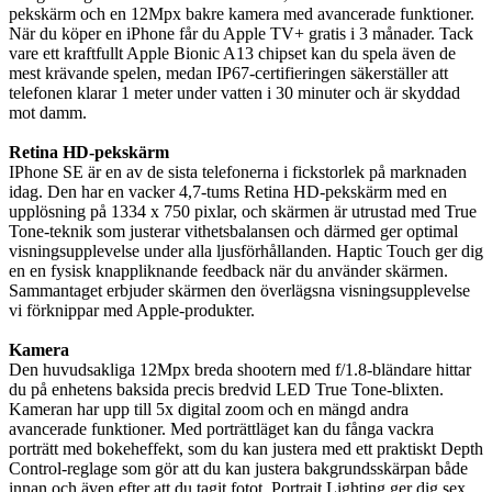
pekskärm och en 12Mpx bakre kamera med avancerade funktioner.
När du köper en iPhone får du Apple TV+ gratis i 3 månader. Tack
vare ett kraftfullt Apple Bionic A13 chipset kan du spela även de
mest krävande spelen, medan IP67-certifieringen säkerställer att
telefonen klarar 1 meter under vatten i 30 minuter och är skyddad
mot damm.
Retina HD-pekskärm
IPhone SE är en av de sista telefonerna i fickstorlek på marknaden
idag. Den har en vacker 4,7-tums Retina HD-pekskärm med en
upplösning på 1334 x 750 pixlar, och skärmen är utrustad med True
Tone-teknik som justerar vithetsbalansen och därmed ger optimal
visningsupplevelse under alla ljusförhållanden. Haptic Touch ger dig
en en fysisk knappliknande feedback när du använder skärmen.
Sammantaget erbjuder skärmen den överlägsna visningsupplevelse
vi förknippar med Apple-produkter.
Kamera
Den huvudsakliga 12Mpx breda shootern med f/1.8-bländare hittar
du på enhetens baksida precis bredvid LED True Tone-blixten.
Kameran har upp till 5x digital zoom och en mängd andra
avancerade funktioner. Med porträttläget kan du fånga vackra
porträtt med bokeheffekt, som du kan justera med ett praktiskt Depth
Control-reglage som gör att du kan justera bakgrundsskärpan både
innan och även efter att du tagit fotot. Portrait Lighting ger dig sex