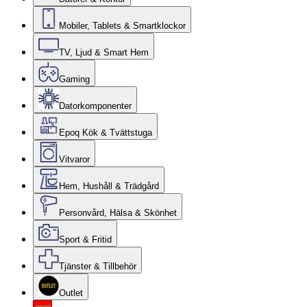
Mobiler, Tablets & Smartklockor
TV, Ljud & Smart Hem
Gaming
Datorkomponenter
Epoq Kök & Tvättstuga
Vitvaror
Hem, Hushåll & Trädgård
Personvård, Hälsa & Skönhet
Sport & Fritid
Tjänster & Tillbehör
Outlet