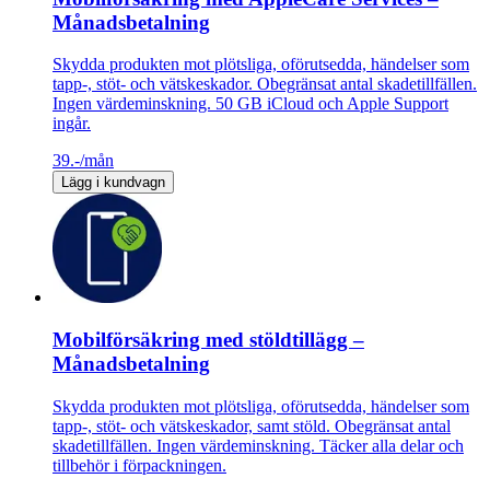
Månadsbetalning
Skydda produkten mot plötsliga, oförutsedda, händelser som
tapp-, stöt- och vätskeskador. Obegränsat antal skadetillfällen.
Ingen värdeminskning. 50 GB iCloud och Apple Support
ingår.
39.-
/mån
Lägg i kundvagn
Mobilförsäkring med stöldtillägg –
Månadsbetalning
Skydda produkten mot plötsliga, oförutsedda, händelser som
tapp-, stöt- och vätskeskador, samt stöld. Obegränsat antal
skadetillfällen. Ingen värdeminskning. Täcker alla delar och
tillbehör i förpackningen.