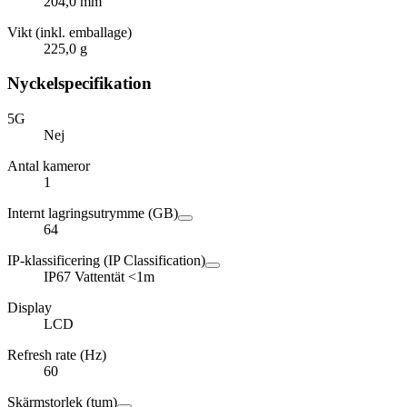
204,0 mm
Vikt (inkl. emballage)
225,0 g
Nyckelspecifikation
5G
Nej
Antal kameror
1
Internt lagringsutrymme (GB)
64
IP-klassificering (IP Classification)
IP67 Vattentät <1m
Display
LCD
Refresh rate (Hz)
60
Skärmstorlek (tum)