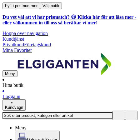
Fyll i postnummer
Välj butik
Du vet väl att vi har prismatch? 😍
Klicka här för att läsa mer
-
eller välkommen in till oss så berättar vi mer!
Hoppa över navigation
Kundtjänst
Privatkund
Företagskund
Mina Favoriter
Meny
Hitta butik
Logga in
Kundvagn
Meny
Datorer & Kontor