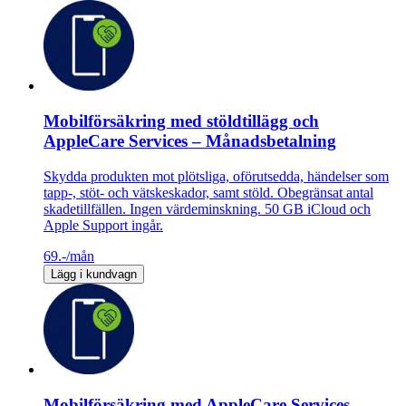
Mobilförsäkring med stöldtillägg och
AppleCare Services – Månadsbetalning
Skydda produkten mot plötsliga, oförutsedda, händelser som
tapp-, stöt- och vätskeskador, samt stöld. Obegränsat antal
skadetillfällen. Ingen värdeminskning. 50 GB iCloud och
Apple Support ingår.
69.-
/mån
Lägg i kundvagn
Mobilförsäkring med AppleCare Services –