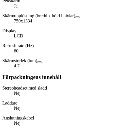
Pekskärm
Ja
Skärmupplösning (bredd x höjd i pixlar)
750x1334
Display
LCD
Refresh rate (Hz)
60
Skärmstorlek (tum)
4.7
Förpackningens innehåll
Stereoheadset med sladd
Nej
Laddare
Nej
Anslutningskabel
Nej