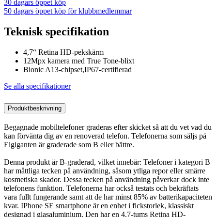
30 dagars öppet köp
50 dagars öppet köp för klubbmedlemmar
Teknisk specifikation
4,7“ Retina HD-pekskärm
12Mpx kamera med True Tone-blixt
Bionic A13-chipset,IP67-certifierad
Se alla specifikationer
Produktbeskrivning
Begagnade mobiltelefoner graderas efter skicket så att du vet vad du
kan förvänta dig av en renoverad telefon. Telefonerna som säljs på
Elgiganten är graderade som B eller bättre.
Denna produkt är B-graderad, vilket innebär: Telefoner i kategori B
har måttliga tecken på användning, såsom ytliga repor eller smärre
kosmetiska skador. Dessa tecken på användning påverkar dock inte
telefonens funktion. Telefonerna har också testats och bekräftats
vara fullt fungerande samt att de har minst 85% av batterikapaciteten
kvar. IPhone SE smartphone är en enhet i fickstorlek, klassiskt
designad i glasaluminium. Den har en 4,7-tums Retina HD-