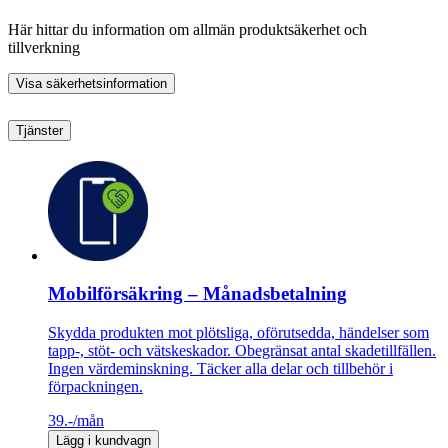
Här hittar du information om allmän produktsäkerhet och
tillverkning
Visa säkerhetsinformation
Tjänster
Mobilförsäkring – Månadsbetalning
Skydda produkten mot plötsliga, oförutsedda, händelser som
tapp-, stöt- och vätskeskador. Obegränsat antal skadetillfällen.
Ingen värdeminskning. Täcker alla delar och tillbehör i
förpackningen.
39.-
/mån
Lägg i kundvagn