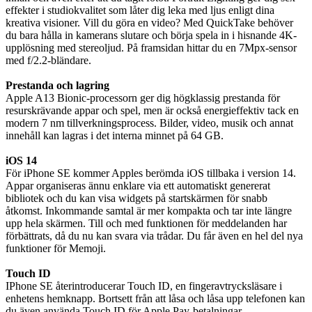
effekter i studiokvalitet som låter dig leka med ljus enligt dina
kreativa visioner. Vill du göra en video? Med QuickTake behöver
du bara hålla in kamerans slutare och börja spela in i hisnande 4K-
upplösning med stereoljud. På framsidan hittar du en 7Mpx-sensor
med f/2.2-bländare.
Prestanda och lagring
Apple A13 Bionic-processorn ger dig högklassig prestanda för
resurskrävande appar och spel, men är också energieffektiv tack en
modern 7 nm tillverkningsprocess. Bilder, video, musik och annat
innehåll kan lagras i det interna minnet på 64 GB.
iOS 14
För iPhone SE kommer Apples berömda iOS tillbaka i version 14.
Appar organiseras ännu enklare via ett automatiskt genererat
bibliotek och du kan visa widgets på startskärmen för snabb
åtkomst. Inkommande samtal är mer kompakta och tar inte längre
upp hela skärmen. Till och med funktionen för meddelanden har
förbättrats, då du nu kan svara via trådar. Du får även en hel del nya
funktioner för Memoji.
Touch ID
IPhone SE återintroducerar Touch ID, en fingeravtrycksläsare i
enhetens hemknapp. Bortsett från att låsa och låsa upp telefonen kan
du även använda Touch ID för Apple Pay-betalningar.