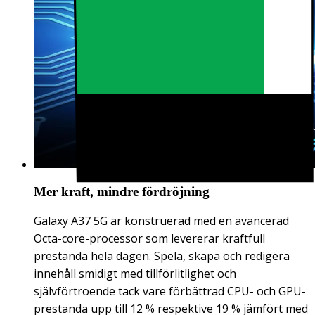
Mer kraft, mindre fördröjning
Galaxy A37 5G är konstruerad med en avancerad
Octa-core-processor som levererar kraftfull
prestanda hela dagen. Spela, skapa och redigera
innehåll smidigt med tillförlitlighet och
självförtroende tack vare förbättrad CPU- och GPU-
prestanda upp till 12 % respektive 19 % jämfört med