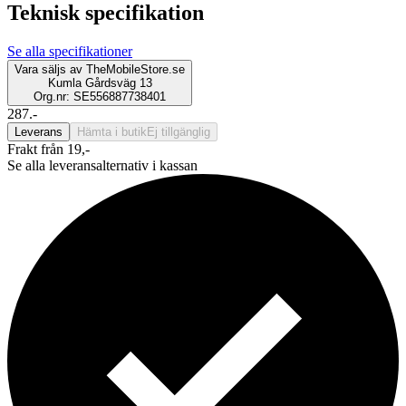
Teknisk specifikation
Se alla specifikationer
Vara säljs av
TheMobileStore.se
Kumla Gårdsväg 13
Org.nr: SE556887738401
287.-
Leverans
Hämta i butik
Ej tillgänglig
Frakt från 19,-
Se alla leveransalternativ i kassan