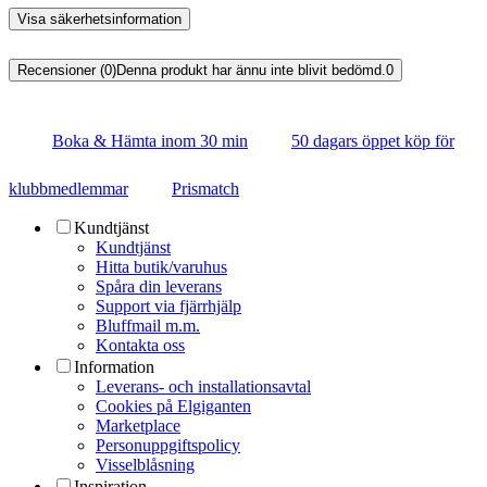
Visa säkerhetsinformation
Recensioner (0)
Denna produkt har ännu inte blivit bedömd.
0
Boka & Hämta inom 30 min
50 dagars öppet köp för
klubbmedlemmar
Prismatch
Kundtjänst
Kundtjänst
Hitta butik/varuhus
Spåra din leverans
Support via fjärrhjälp
Bluffmail m.m.
Kontakta oss
Information
Leverans- och installationsavtal
Cookies på Elgiganten
Marketplace
Personuppgiftspolicy
Visselblåsning
Inspiration