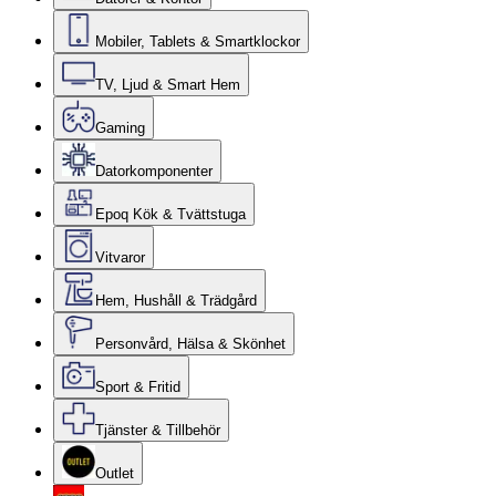
Mobiler, Tablets & Smartklockor
TV, Ljud & Smart Hem
Gaming
Datorkomponenter
Epoq Kök & Tvättstuga
Vitvaror
Hem, Hushåll & Trädgård
Personvård, Hälsa & Skönhet
Sport & Fritid
Tjänster & Tillbehör
Outlet