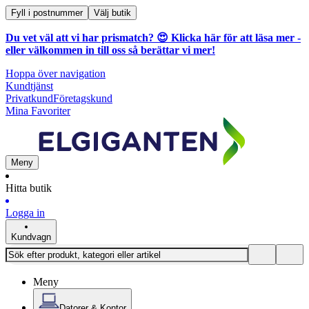
Fyll i postnummer
Välj butik
Du vet väl att vi har prismatch? 😍
Klicka här för att läsa mer
-
eller välkommen in till oss så berättar vi mer!
Hoppa över navigation
Kundtjänst
Privatkund
Företagskund
Mina Favoriter
Meny
Hitta butik
Logga in
Kundvagn
Meny
Datorer & Kontor