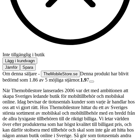
Inte tillgänglig i butik
Lägg i kundvagn
Jämför
Spara
Om denna säljare -
Denna produkt har blivit
TheMobileStore.se
bedömd som 1.86 av 5 möjliga stjärnor.
1.9
7
När Themobilestore lanserades 2006 var det med ambitionen att
skapa Sveriges ledande butik för mobiltillbehör och mobilskal
online. Idag bevisar de tiotusentals kunder som varje år handlar hos
oss att vi gjort rätt. Hos Themobilestore hittar du ett av Sveriges
största sortiment av mobilskal och mobiltillbehör med en bredd från
de allra lyxigaste tillbehören till de riktigt billiga. Vi letar världen
över efter produkterna som har högst kvalitet till billigast pris, och
kan därför stoltsera med tillbehör och skal som inte går att hitta hos
någon annan butik online i Sverige. Så gör som tiotusentals andra