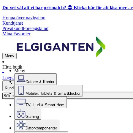
Du vet väl att vi har prismatch? 😍
Klicka här för att läsa mer
- e
Hoppa över navigation
Kundtjänst
Privatkund
Företagskund
Mina Favoriter
Meny
Hitta butik
Meny
Logga in
Datorer & Kontor
Kundvagn
Mobiler, Tablets & Smartklockor
TV, Ljud & Smart Hem
Gaming
Datorkomponenter