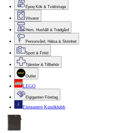
Epoq Kök & Tvättstuga
Vitvaror
Hem, Hushåll & Trädgård
Personvård, Hälsa & Skönhet
Sport & Fritid
Tjänster & Tillbehör
Outlet
LEGO
Elgiganten Företag
Elgiganten Kundklubb