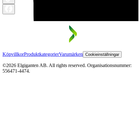
Köpvillkor
Produktkategorier
Varumärken
Cookieinställningar
©2026 Elgiganten AB. All rights reserved. Organisationsnummer:
556471-4474.