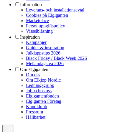
Information
Leverans- och installationsavtal
Cookies på Elgiganten
Marketplace
Personuppgiftspolicy
Visselblåsning
Inspiration
Kampanjer
Guider & inspiration
Julklappstips 2026
Black Friday / Black Week 2026
Mellandagsrea 2026
Om Elgiganten
Om oss
Om Elkjøp Nordic
Ledningsgrupp
Jobba hos oss
Elgigantenfonden
Elgiganten Företag
Kundklubb
Pressrum
Hållbarhet