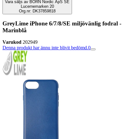
Vara säljs av
BORN Nordic ApS SE
Lucernemarken 20
Org.nr: DK37859818
GreyLime iPhone 6/7/8/SE miljövänlig fodral -
Marinblå
Varukod
202949
Denna produkt har ännu inte blivit bedömd.
0