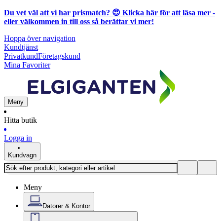
Du vet väl att vi har prismatch? 😍
Klicka här för att läsa mer
-
eller välkommen in till oss så berättar vi mer!
Hoppa över navigation
Kundtjänst
Privatkund
Företagskund
Mina Favoriter
Meny
Hitta butik
Logga in
Kundvagn
Meny
Datorer & Kontor