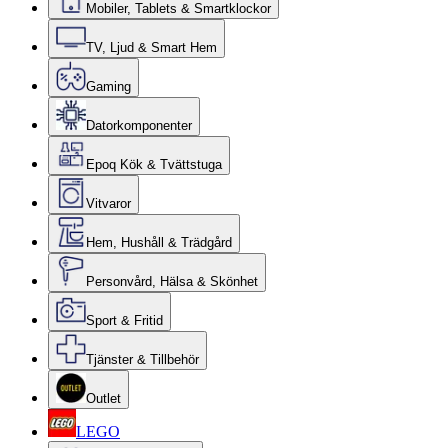
Mobiler, Tablets & Smartklockor
TV, Ljud & Smart Hem
Gaming
Datorkomponenter
Epoq Kök & Tvättstuga
Vitvaror
Hem, Hushåll & Trädgård
Personvård, Hälsa & Skönhet
Sport & Fritid
Tjänster & Tillbehör
Outlet
LEGO