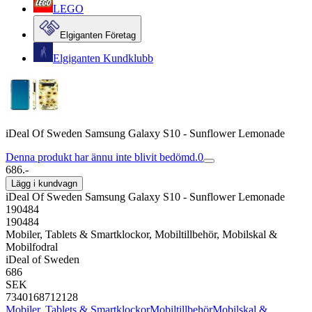
LEGO
Elgiganten Företag
Elgiganten Kundklubb
iDeal Of Sweden Samsung Galaxy S10 - Sunflower Lemonade
Denna produkt har ännu inte blivit bedömd.
0
686.-
Lägg i kundvagn
iDeal Of Sweden Samsung Galaxy S10 - Sunflower Lemonade
190484
190484
Mobiler, Tablets & Smartklockor, Mobiltillbehör, Mobilskal &
Mobilfodral
iDeal of Sweden
686
SEK
7340168712128
Mobiler, Tablets & Smartklockor
Mobiltillbehör
Mobilskal &