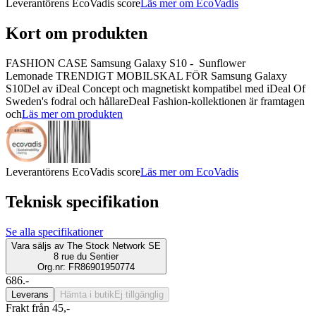
Leverantörens EcoVadis score
Läs mer om EcoVadis
Kort om produkten
FASHION CASE Samsung Galaxy S10 - Sunflower
Lemonade TRENDIGT MOBILSKAL FÖR Samsung Galaxy
S10Del av iDeal Concept och magnetiskt kompatibel med iDeal Of
Sweden's fodral och hållareDeal Fashion-kollektionen är framtagen
och
Läs mer om produkten
Leverantörens EcoVadis score
Läs mer om EcoVadis
Teknisk specifikation
Se alla specifikationer
Vara säljs av
The Stock Network SE
8 rue du Sentier
Org.nr: FR86901950774
686.-
Leverans
Hämta i butik
Ej tillgänglig
Frakt från 45,-