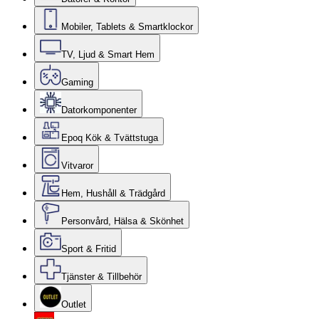
Mobiler, Tablets & Smartklockor
TV, Ljud & Smart Hem
Gaming
Datorkomponenter
Epoq Kök & Tvättstuga
Vitvaror
Hem, Hushåll & Trädgård
Personvård, Hälsa & Skönhet
Sport & Fritid
Tjänster & Tillbehör
Outlet