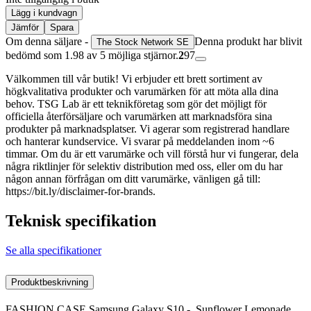
Lägg i kundvagn
Jämför
Spara
Om denna säljare -
Denna produkt har blivit
The Stock Network SE
bedömd som 1.98 av 5 möjliga stjärnor.
2
97
Välkommen till vår butik! Vi erbjuder ett brett sortiment av
högkvalitativa produkter och varumärken för att möta alla dina
behov. TSG Lab är ett teknikföretag som gör det möjligt för
officiella återförsäljare och varumärken att marknadsföra sina
produkter på marknadsplatser. Vi agerar som registrerad handlare
och hanterar kundservice. Vi svarar på meddelanden inom ~6
timmar. Om du är ett varumärke och vill förstå hur vi fungerar, dela
några riktlinjer för selektiv distribution med oss, eller om du har
någon annan förfrågan om ditt varumärke, vänligen gå till:
https://bit.ly/disclaimer-for-brands.
Teknisk specifikation
Se alla specifikationer
Produktbeskrivning
FASHION CASE Samsung Galaxy S10 - Sunflower Lemonade