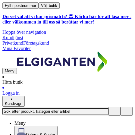
Fyll i postnummer
Välj butik
Du vet väl att vi har prismatch? 😍
Klicka här för att läsa mer
-
eller välkommen in till oss så berättar vi mer!
Hoppa över navigation
Kundtjänst
Privatkund
Företagskund
Mina Favoriter
Meny
Hitta butik
Logga in
Kundvagn
Meny
Datorer & Kontor