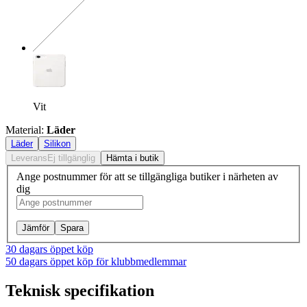
Exakt kombination saknas
Vit
Material
:
Läder
Läder
Silikon
Leverans
Ej tillgänglig
Hämta i butik
Ange postnummer för att se tillgängliga butiker i närheten av
dig
Jämför
Spara
30 dagars öppet köp
50 dagars öppet köp för klubbmedlemmar
Teknisk specifikation