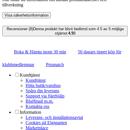
tillverkning
Visa säkerhetsinformation
Recensioner (8)
Denna produkt har blivit bedömd som 4.5 av 5 möjliga
stjärnor.
4.5
8
Boka & Hämta inom 30 min
50 dagars öppet köp för
klubbmedlemmar
Prismatch
Kundtjänst
Kundtjänst
Hitta butik/varuhus
Spåra din leverans
Support via fjärrhjälp
Bluffmail m.m.
Kontakta oss
Information
Leverans- och installationsavtal
Cookies på Elgiganten
Marketplace