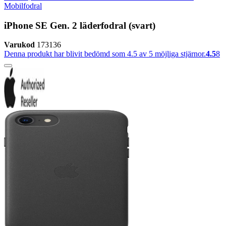
Mobilfodral
iPhone SE Gen. 2 läderfodral (svart)
Varukod
173136
Denna produkt har blivit bedömd som 4.5 av 5 möjliga stjärnor.
4.5
8