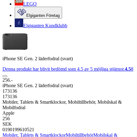
LEGO
Elgiganten Företag
Elgiganten Kundklubb
iPhone SE Gen. 2 läderfodral (svart)
Denna produkt har blivit bedömd som 4.5 av 5 möjliga stjärnor.
4.5
8
256.-
iPhone SE Gen. 2 läderfodral (svart)
173136
173136
Mobiler, Tablets & Smartklockor, Mobiltillbehör, Mobilskal &
Mobilfodral
Apple
256
SEK
0190199610521
Mobiler, Tablets & Smartklockor
Mobiltillbehör
Mobilskal &