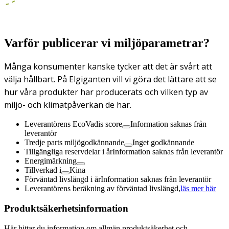
Varför publicerar vi miljöparametrar?
Många konsumenter kanske tycker att det är svårt att
välja hållbart. På Elgiganten vill vi göra det lättare att se
hur våra produkter har producerats och vilken typ av
miljö- och klimatpåverkan de har.
Leverantörens EcoVadis score
Information saknas från
leverantör
Tredje parts miljögodkännande
Inget godkännande
Tillgängliga reservdelar i år
Information saknas från leverantör
Energimärkning
Tillverkad i
Kina
Förväntad livslängd i år
Information saknas från leverantör
Leverantörens beräkning av förväntad livslängd,
läs mer här
Produktsäkerhetsinformation
Här hittar du information om allmän produktsäkerhet och