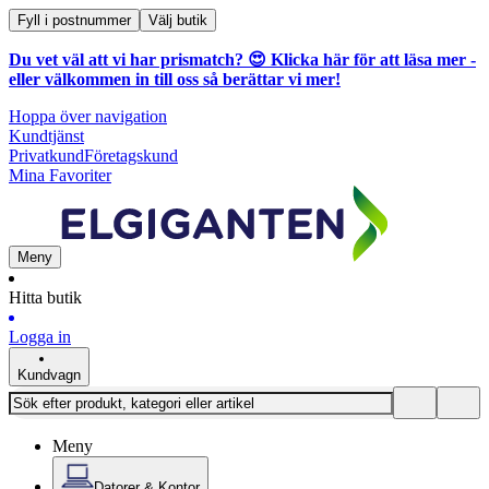
Fyll i postnummer
Välj butik
Du vet väl att vi har prismatch? 😍
Klicka här för att läsa mer
-
eller välkommen in till oss så berättar vi mer!
Hoppa över navigation
Kundtjänst
Privatkund
Företagskund
Mina Favoriter
Meny
Hitta butik
Logga in
Kundvagn
Meny
Datorer & Kontor