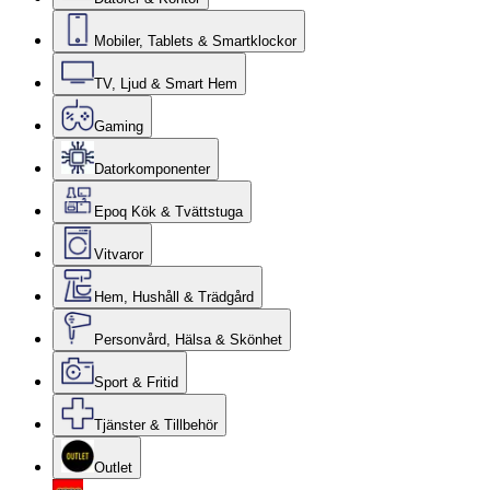
Mobiler, Tablets & Smartklockor
TV, Ljud & Smart Hem
Gaming
Datorkomponenter
Epoq Kök & Tvättstuga
Vitvaror
Hem, Hushåll & Trädgård
Personvård, Hälsa & Skönhet
Sport & Fritid
Tjänster & Tillbehör
Outlet